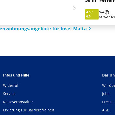
58 m² Ferie
4.5
/
Gut
6.0
88 %
Weite
ienwohnungsangebote für Insel Malta
Infos und Hilfe
Das U
Widerruf
Wir üb
Service
Jobs
Reiseveranstalter
Presse
Erklärung zur Barrierefreiheit
AGB