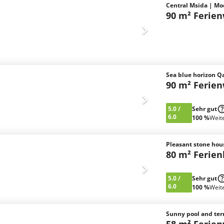
Central Msida | Mo
90 m² Ferie
Sea blue horizon Q
90 m² Ferie
5.0
/
Sehr gut
6.0
100 %
Weit
Pleasant stone hous
80 m² Ferie
5.0
/
Sehr gut
6.0
100 %
Weit
Sunny pool and terr