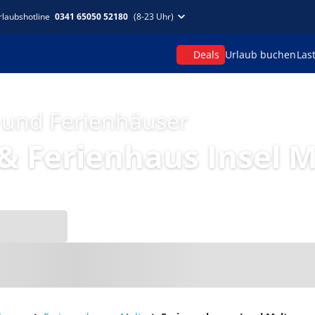
rlaubshotline
0341 65050 52180
(8-23 Uhr)
Deals
Urlaub buchen
Las
 und Ferienhäuser
 Ferienhaus Insel M