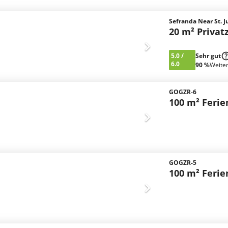
Sefranda Near St. J
20 m² Priva
5.0
/
Sehr gut
6.0
90 %
Weite
GOGZR-6
100 m² Feri
GOGZR-5
100 m² Feri