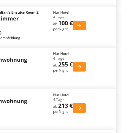
ulian's Ensuite Room 2
Nur Hotel
4 Tage
tzimmer
100 €
ab
perNight
rempfehlung
Nur Hotel
4 Tage
enwohnung
255 €
ab
perNight
Nur Hotel
4 Tage
enwohnung
213 €
ab
perNight