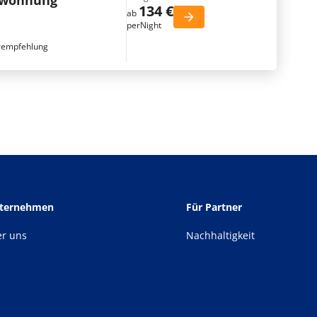
nwohnung
134 €
ab
perNight
rempfehlung
nternehmen
Für Partner
er uns
Nachhaltigkeit