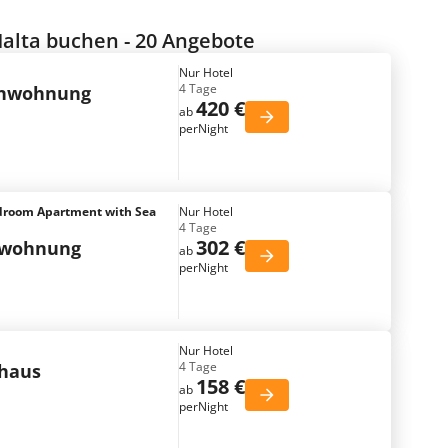
alta buchen - 20 Angebote
Nur Hotel
4 Tage
enwohnung
420 €
ab
perNight
droom Apartment with Sea
Nur Hotel
4 Tage
302 €
nwohnung
ab
perNight
Nur Hotel
4 Tage
nhaus
158 €
ab
perNight