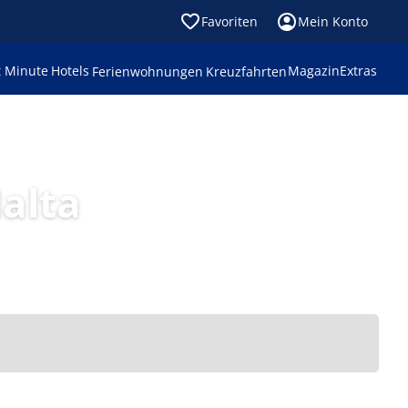
Favoriten
Mein Konto
t Minute
Hotels
Magazin
Extras
Ferienwohnungen
Kreuzfahrten
alta