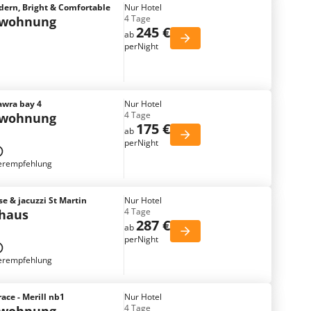
dern, Bright & Comfortable
Nur Hotel
4 Tage
nwohnung
245 €
ab
perNight
awra bay 4
Nur Hotel
4 Tage
nwohnung
175 €
ab
perNight
erempfehlung
e & jacuzzi St Martin
Nur Hotel
4 Tage
nhaus
287 €
ab
perNight
erempfehlung
ace - Merill nb1
Nur Hotel
4 Tage