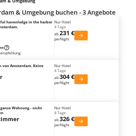
dam & Umgebung
rdam & Umgebung buchen - 3 Angebote
iful havenlodge in the harbor
Nur Hotel
Amsterdam.
4 Tage
231 €
ab
perNight
en
rempfehlung
m von Amsterdam. Keine
Nur Hotel
4 Tage
304 €
r
ab
perNight
 ganze Wohnung - nicht
Nur Hotel
en
4 Tage
326 €
tzimmer
ab
perNight