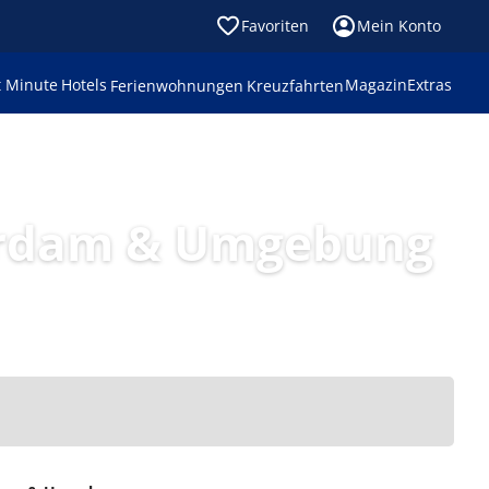
Favoriten
Mein Konto
t Minute
Hotels
Magazin
Extras
Ferienwohnungen
Kreuzfahrten
erdam & Umgebung