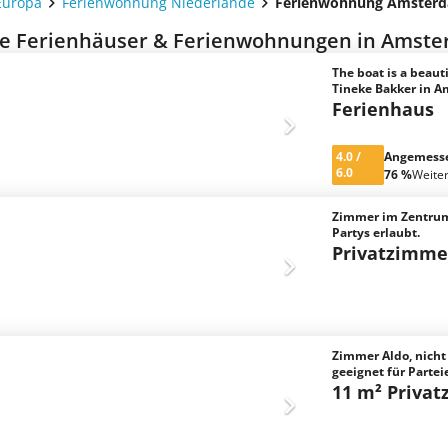
Europa
Ferienwohnung Niederlande
Ferienwohnung Amster
e Ferienhäuser & Ferienwohnungen in Amste
The boat is a beaut
Tineke Bakker in 
Ferienhaus
4.0
/
Angemess
6.0
76 %
Weite
Zimmer im Zentru
Partys erlaubt.
Privatzimme
Zimmer Aldo, nicht
geeignet für Partei
11 m² Priva