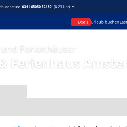
rlaubshotline
0341 65050 52180
(8-23 Uhr)
Deals
Urlaub buchen
Las
 und Ferienhäuser
& Ferienhaus Amst