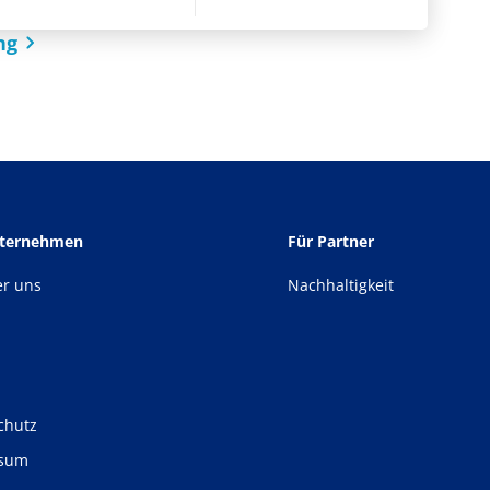
ng
nternehmen
Für Partner
er uns
Nachhaltigkeit
chutz
ssum