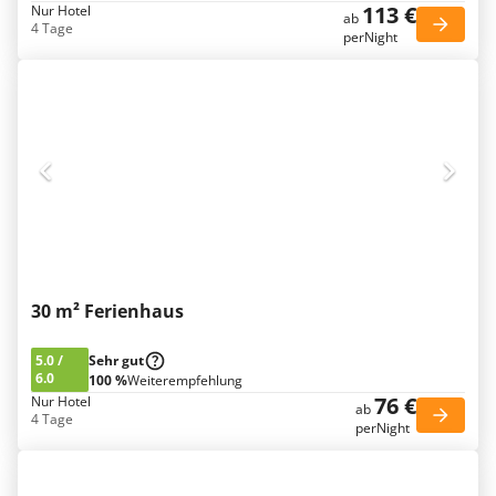
113 €
Nur Hotel
ab
4 Tage
perNight
30 m² Ferienhaus
5.0
/
Sehr gut
6.0
100 %
Weiterempfehlung
76 €
Nur Hotel
ab
4 Tage
perNight