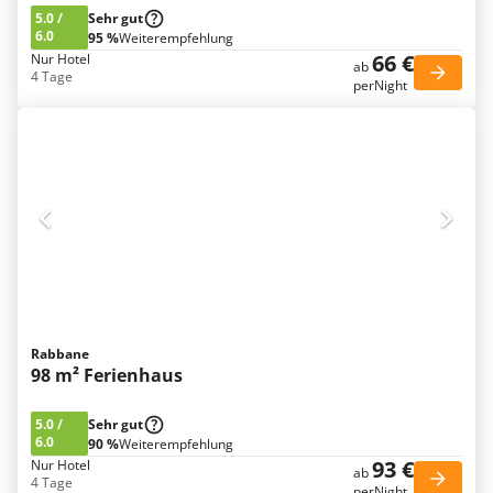
5.0
/
Sehr gut
6.0
95 %
Weiterempfehlung
66 €
Nur Hotel
ab
4 Tage
perNight
Rabbane
98 m² Ferienhaus
5.0
/
Sehr gut
6.0
90 %
Weiterempfehlung
93 €
Nur Hotel
ab
4 Tage
perNight