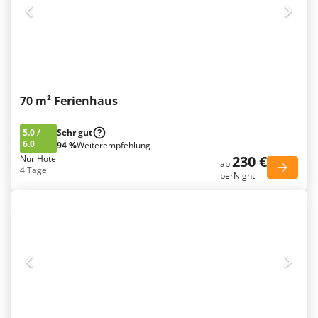
70 m² Ferienhaus
5.0
/
Sehr gut
6.0
94 %
Weiterempfehlung
230 €
Nur Hotel
ab
4 Tage
perNight