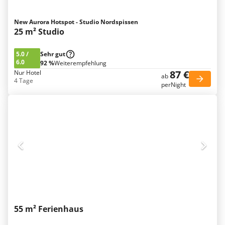
New Aurora Hotspot - Studio Nordspissen
25 m² Studio
5.0
/
Sehr gut
6.0
92 %
Weiterempfehlung
87 €
Nur Hotel
ab
4 Tage
perNight
55 m² Ferienhaus