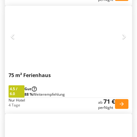
75 m² Ferienhaus
4.5
/
Gut
6.0
88 %
Weiterempfehlung
71 €
Nur Hotel
ab
4 Tage
perNight