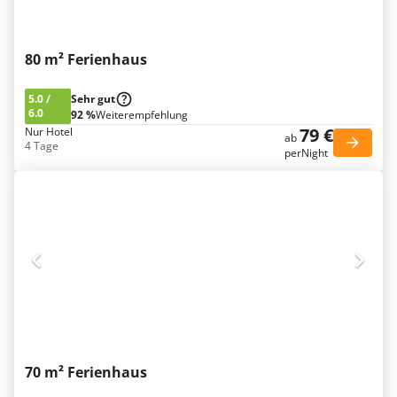
80 m² Ferienhaus
5.0
/
Sehr gut
6.0
92 %
Weiterempfehlung
79 €
Nur Hotel
ab
4 Tage
perNight
70 m² Ferienhaus