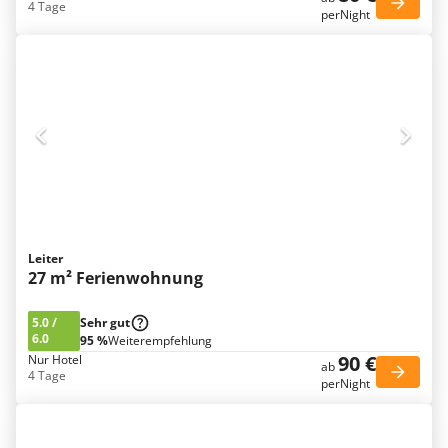
4 Tage
perNight
Leiter
27 m² Ferienwohnung
5.0
/
Sehr gut
6.0
95 %
Weiterempfehlung
90 €
Nur Hotel
ab
4 Tage
perNight