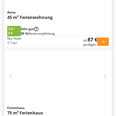
Anita
45 m² Ferienwohnung
5.0
/
Sehr gut
6.0
95 %
Weiterempfehlung
87 €
Nur Hotel
ab
4 Tage
perNight
Ferienhaus
75 m² Ferienhaus