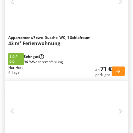
Appartement/Fewo, Dusche, WC, 1 Schlafraum
43 m² Ferienwohnung
5.0
/
Sehr gut
6.0
96 %
Weiterempfehlung
71 €
Nur Hotel
ab
4 Tage
perNight