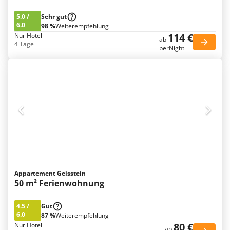
5.0
/
Sehr gut
6.0
98 %
Weiterempfehlung
114 €
Nur Hotel
ab
4 Tage
perNight
Appartement Geisstein
50 m² Ferienwohnung
4.5
/
Gut
6.0
87 %
Weiterempfehlung
80 €
Nur Hotel
ab