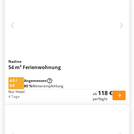
Nadine
54 m² Ferienwohnung
4.0
/
Angemessen
6.0
80 %
Weiterempfehlung
118 €
Nur Hotel
ab
4 Tage
perNight