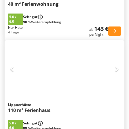
40 m² Ferienwohnung
5.0
/
Sehr gut
6.0
90 %
Weiterempfehlung
143 €
Nur Hotel
ab
4 Tage
perNight
Lippnerhütte
110 m² Ferienhaus
5.0
/
Sehr gut
6.0
89 %
Weiterempfehlung