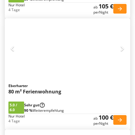
105 €
Nur Hotel
ab
4 Tage
perNight
Eberharter
80 m² Ferienwohnung
5.0
/
Sehr gut
6.0
90 %
Weiterempfehlung
100 €
Nur Hotel
ab
4 Tage
perNight