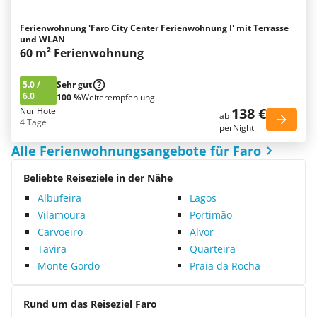
Ferienwohnung 'Faro City Center Ferienwohnung I' mit Terrasse
und WLAN
60 m² Ferienwohnung
5.0
/
Sehr gut
6.0
100 %
Weiterempfehlung
138 €
Nur Hotel
ab
4 Tage
perNight
Alle Ferienwohnungsangebote für Faro
Beliebte Reiseziele in der Nähe
Albufeira
Lagos
Vilamoura
Portimão
Carvoeiro
Alvor
Tavira
Quarteira
Monte Gordo
Praia da Rocha
Rund um das Reiseziel Faro