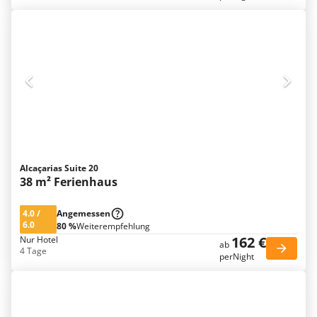
Alcaçarias Suite 20
38 m² Ferienhaus
4.0
/
Angemessen
6.0
80 %
Weiterempfehlung
162 €
Nur Hotel
ab
4 Tage
perNight