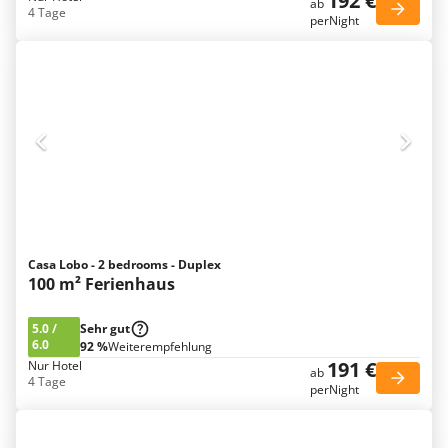
192 €
ab
4 Tage
perNight
Casa Lobo - 2 bedrooms - Duplex
100 m² Ferienhaus
5.0
/
Sehr gut
6.0
92 %
Weiterempfehlung
191 €
Nur Hotel
ab
4 Tage
perNight