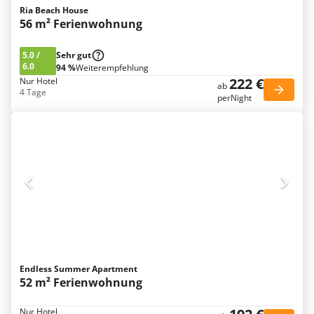
Ria Beach House
56 m² Ferienwohnung
5.0
/
Sehr gut
6.0
94 %
Weiterempfehlung
222 €
Nur Hotel
ab
4 Tage
perNight
Endless Summer Apartment
52 m² Ferienwohnung
Nur Hotel