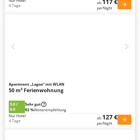
117 €
Nur Hotel
ab
4 Tage
perNight
Apartment „Lagoa“ mit WLAN
50 m² Ferienwohnung
5.0
/
Sehr gut
6.0
92 %
Weiterempfehlung
127 €
Nur Hotel
ab
4 Tage
perNight