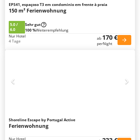
EPS41, espaçoso T3 em condominio em frente à praia
150 m² Ferienwohnung
5.0
/
Sehr gut
6.0
100 %
Weiterempfehlung
170 €
Nur Hotel
ab
4 Tage
perNight
Shoreline Escape by Portugal Active
Ferienwohnung
Nur Hotel