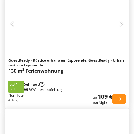
GuestReady - Rústico urbano em Esposende, GuestReady - Urban
rustic in Esposende
130 m² Ferienwohnung
5.0
/
Sehr gut
6.0
99 %
Weiterempfehlung
109 €
Nur Hotel
ab
4 Tage
perNight