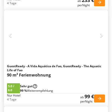
233 €
ab
4 Tage
perNight
GuestReady - A Vida Aquática de Fao, GuestReady - The Aquatic
Life of Fao
90 m² Ferienwohnung
5.0
/
Sehr gut
6.0
99 %
Weiterempfehlung
99 €
Nur Hotel
ab
4 Tage
perNight