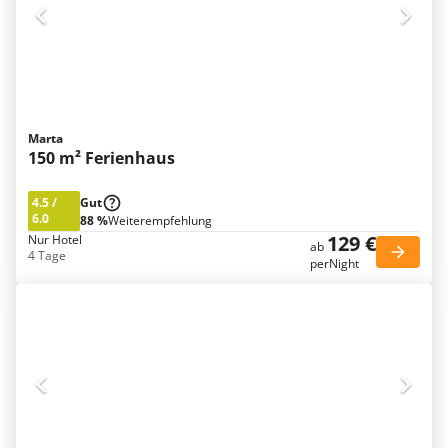
Marta
150 m² Ferienhaus
4.5
/
Gut
6.0
88 %
Weiterempfehlung
129 €
Nur Hotel
ab
4 Tage
perNight