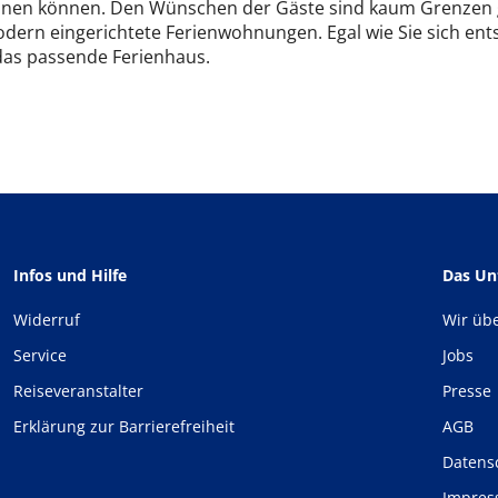
nen können. Den Wünschen der Gäste sind kaum Grenzen gese
dern eingerichtete Ferienwohnungen. Egal wie Sie sich ents
as passende Ferienhaus.
Infos und Hilfe
Das U
Widerruf
Wir üb
Service
Jobs
Reiseveranstalter
Presse
Erklärung zur Barrierefreiheit
AGB
Datens
Impre