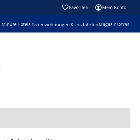
Favoriten
Mein Konto
t Minute
Hotels
Magazin
Extras
Ferienwohnungen
Kreuzfahrten
r