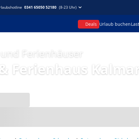
rlaubshotline
0341 65050 52180
(8-23 Uhr)
Deals
Urlaub buchen
Las
 und Ferienhäuser
& Ferienhaus Kalma