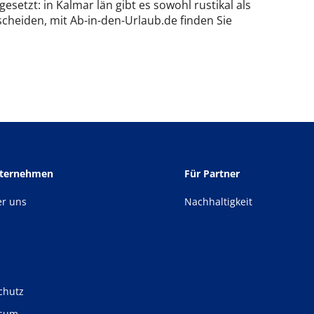
tzt: in Kalmar län gibt es sowohl rustikal als
cheiden, mit Ab-in-den-Urlaub.de finden Sie
nternehmen
Für Partner
er uns
Nachhaltigkeit
chutz
ssum