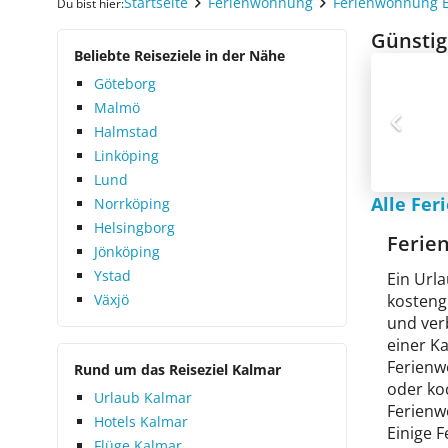
Startseite
Ferienwohnung
Ferienwohnung 
Du bist hier:
Günstig
Beliebte Reiseziele in der Nähe
Göteborg
Malmö
Halmstad
Linköping
Lund
Alle Fe
Norrköping
Helsingborg
Ferie
Jönköping
Ystad
Ein Url
Växjö
kostengü
und verb
einer K
Ferienw
Rund um das Reiseziel Kalmar
oder ko
Urlaub Kalmar
Ferienw
Hotels Kalmar
Einige 
Flüge Kalmar