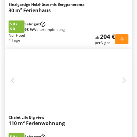
Einzigartige Holzhütte mit Bergpanorama
30 m² Ferienhaus
5.0
/
Sehr gut
6.0
98 %
Weiterempfehlung
204 €
Nur Hotel
ab
4 Tage
perNight
Chalet Lilo Big view
110 m² Ferienwohnung
5.0
/
Sehr gut