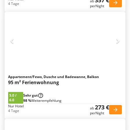
357 €
ab
4 Tage
perNight
Appartement/Fewo, Dusche und Badewanne, Balkon
95 m² Ferienwohnung
5.0
/
Sehr gut
6.0
98 %
Weiterempfehlung
273 €
Nur Hotel
ab
4 Tage
perNight