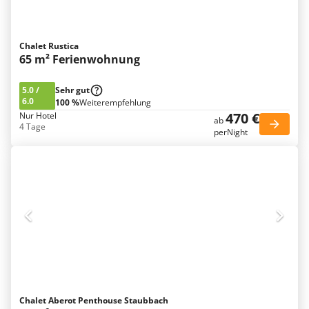
Chalet Rustica
65 m² Ferienwohnung
5.0
/
Sehr gut
6.0
100 %
Weiterempfehlung
470 €
Nur Hotel
ab
4 Tage
perNight
Chalet Aberot Penthouse Staubbach