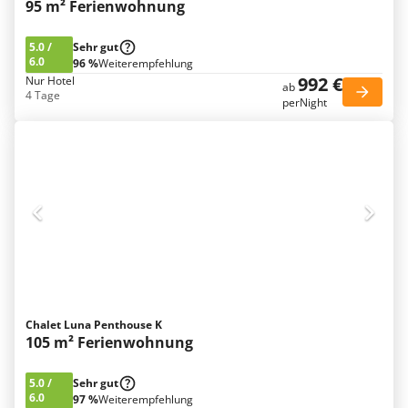
95 m² Ferienwohnung
5.0
/
Sehr gut
6.0
96 %
Weiterempfehlung
992 €
Nur Hotel
ab
4 Tage
perNight
Chalet Luna Penthouse K
105 m² Ferienwohnung
5.0
/
Sehr gut
6.0
97 %
Weiterempfehlung