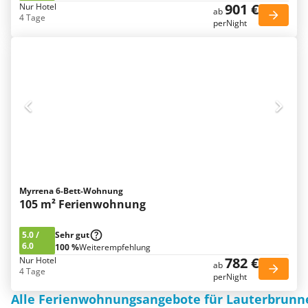
901 €
Nur Hotel
ab
4 Tage
perNight
Myrrena 6-Bett-Wohnung
105 m² Ferienwohnung
5.0
/
Sehr gut
6.0
100 %
Weiterempfehlung
782 €
Nur Hotel
ab
4 Tage
perNight
Alle Ferienwohnungsangebote für Lauterbrunn