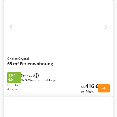
Chalet Crystal
65 m² Ferienwohnung
5.0
/
Sehr gut
6.0
97 %
Weiterempfehlung
416 €
Nur Hotel
ab
4 Tage
perNight