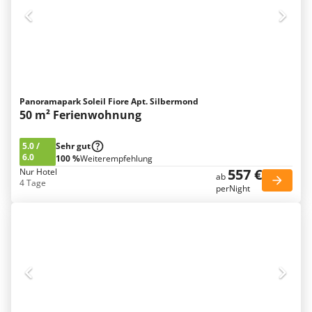
Panoramapark Soleil Fiore Apt. Silbermond
50 m² Ferienwohnung
5.0
/
Sehr gut
6.0
100 %
Weiterempfehlung
557 €
Nur Hotel
ab
4 Tage
perNight