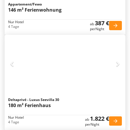
Appartement/Fewo
146 m² Ferienwohnung
387 €
Nur Hotel
ab
4 Tage
perNight
Deltaprivé - Luxus Seevilla 30
180 m² Ferienhaus
1.822 €
Nur Hotel
ab
4 Tage
perNight