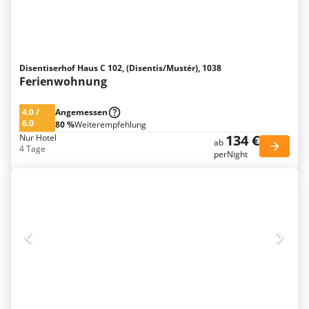
Disentiserhof Haus C 102, (Disentis/Mustér), 1038
Ferienwohnung
4.0
/
Angemessen
6.0
80 %
Weiterempfehlung
134 €
Nur Hotel
ab
4 Tage
perNight