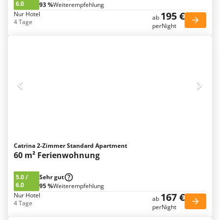
6.0
93 %
Weiterempfehlung
195 €
Nur Hotel
ab
4 Tage
perNight
Catrina 2-Zimmer Standard Apartment
60 m² Ferienwohnung
5.0
/
Sehr gut
6.0
95 %
Weiterempfehlung
167 €
Nur Hotel
ab
4 Tage
perNight