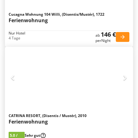
Cucagna Wohnung 104 Willi, (Disentis/Mustér), 1722
Ferienwohnung
146 €
Nur Hotel
ab
4 Tage
perNight
CATRINA RESORT, (Disentis / Mustér), 2010
Ferienwohnung
5.0
/
Sehr gut