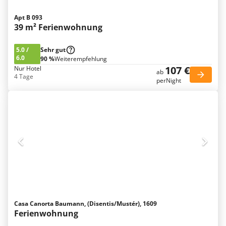
Apt B 093
39 m² Ferienwohnung
5.0
/
Sehr gut
6.0
90 %
Weiterempfehlung
107 €
Nur Hotel
ab
4 Tage
perNight
Casa Canorta Baumann, (Disentis/Mustér), 1609
Ferienwohnung