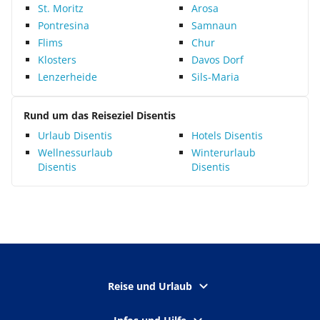
St. Moritz
Arosa
Pontresina
Samnaun
Flims
Chur
Klosters
Davos Dorf
Lenzerheide
Sils-Maria
Rund um das Reiseziel Disentis
Urlaub Disentis
Hotels Disentis
Wellnessurlaub
Winterurlaub
Disentis
Disentis
Reise und Urlaub