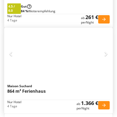
4.5
/
Gut
6.0
84 %
Weiterempfehlung
261 €
Nur Hotel
ab
4 Tage
perNight
Maison Suchard
864 m² Ferienhaus
1.366 €
Nur Hotel
ab
4 Tage
perNight