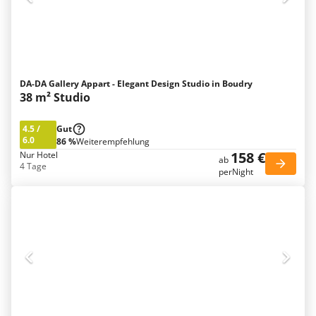
DA-DA Gallery Appart - Elegant Design Studio in Boudry
38 m² Studio
4.5
/
Gut
6.0
86 %
Weiterempfehlung
158 €
Nur Hotel
ab
4 Tage
perNight