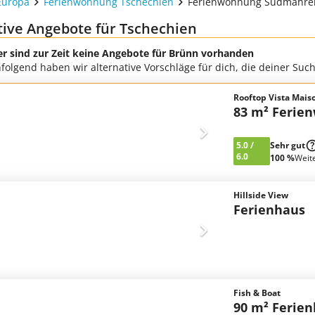
Europa
Ferienwohnung Tschechien
Ferienwohnung Südmähre
tive Angebote für Tschechien
er sind zur Zeit keine Angebote für Brünn vorhanden
folgend haben wir alternative Vorschläge für dich, die deiner Su
Rooftop Vista Mais
83 m² Ferie
5.0
/
Sehr gut
6.0
100 %
Weit
Hillside View
Ferienhaus
Fish & Boat
90 m² Ferie