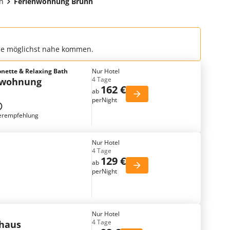
n
Ferienwohnung Brünn
che möglichst nahe kommen.
onette & Relaxing Bath
Nur Hotel
4 Tage
nwohnung
162 €
ab
perNight
erempfehlung
Nur Hotel
4 Tage
129 €
ab
perNight
Nur Hotel
4 Tage
nhaus