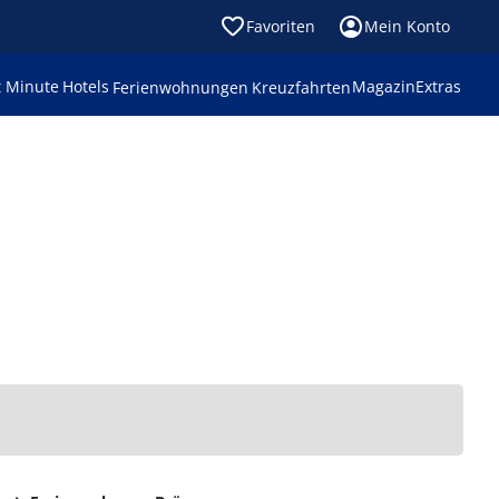
Favoriten
Mein Konto
t Minute
Hotels
Magazin
Extras
Ferienwohnungen
Kreuzfahrten