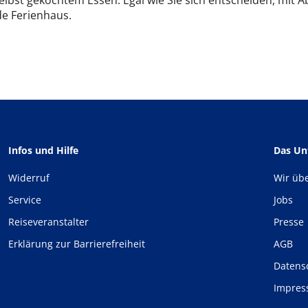
elbst gekochtem Essen. Egal wie Sie sich entscheiden, mit A
e Ferienhaus.
Infos und Hilfe
Das U
Widerruf
Wir üb
Service
Jobs
Reiseveranstalter
Presse
Erklärung zur Barrierefreiheit
AGB
Datens
Impre