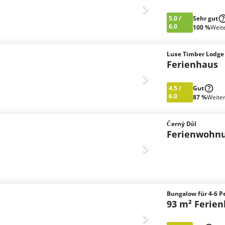
5.0
/
Sehr gut
6.0
100 %
Weit
Luxe Timber Lodge
Ferienhaus
4.5
/
Gut
6.0
87 %
Weite
Černý Důl
Ferienwohn
Bungalow für 4-6 P
93 m² Ferie