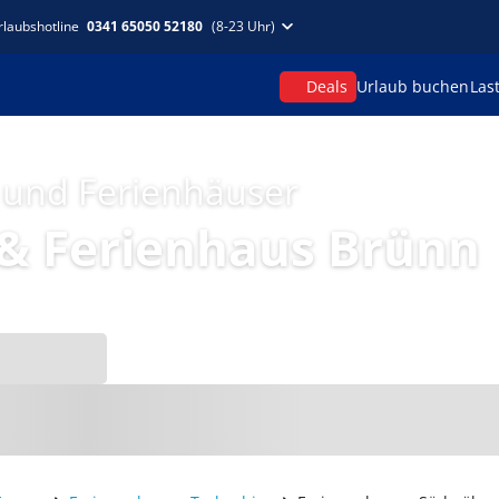
rlaubshotline
0341 65050 52180
(8-23 Uhr)
Deals
Urlaub buchen
Las
 und Ferienhäuser
& Ferienhaus Brünn