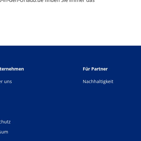
b-in-den-Urlaub.de finden Sie immer das
nternehmen
Für Partner
er uns
Nachhaltigkeit
chutz
ssum