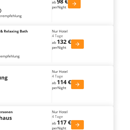
98 €
ab
perNight
erempfehlung
 & Relaxing Bath
Nur Hotel
4 Tage
132 €
ab
perNight
rempfehlung
Nur Hotel
4 Tage
ung
114 €
ab
perNight
ersonen
Nur Hotel
4 Tage
nhaus
117 €
ab
perNight