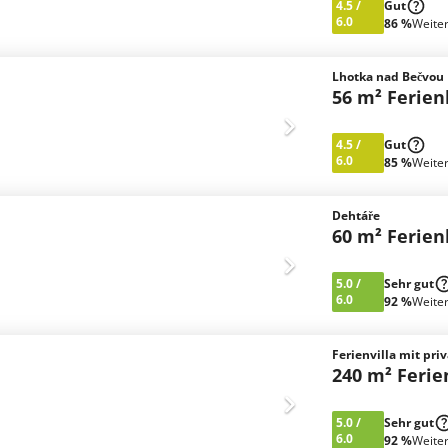
4.5
/
Gut
6.0
86 %
Weite
Lhotka nad Bečvou
56 m² Ferie
4.5
/
Gut
6.0
85 %
Weite
Dehtáře
60 m² Ferie
5.0
/
Sehr gut
6.0
92 %
Weite
Ferienvilla mit pri
240 m² Feri
5.0
/
Sehr gut
6.0
92 %
Weite