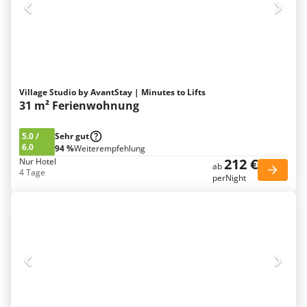
Village Studio by AvantStay | Minutes to Lifts
31 m² Ferienwohnung
5.0
/
Sehr gut
6.0
94 %
Weiterempfehlung
212 €
Nur Hotel
ab
4 Tage
perNight