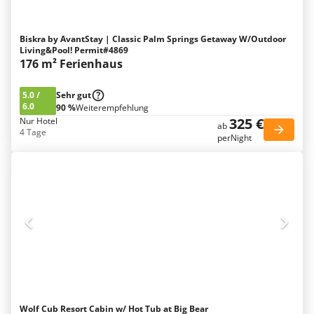
Biskra by AvantStay | Classic Palm Springs Getaway W/Outdoor
Living&Pool! Permit#4869
176 m² Ferienhaus
5.0
/
Sehr gut
6.0
90 %
Weiterempfehlung
325 €
Nur Hotel
ab
4 Tage
perNight
Wolf Cub Resort Cabin w/ Hot Tub at Big Bear