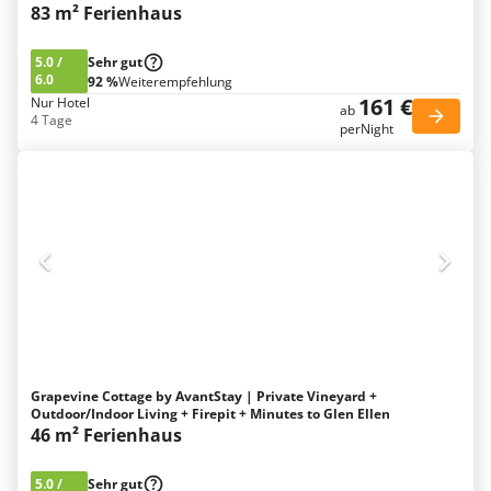
83 m² Ferienhaus
5.0
/
Sehr gut
6.0
92 %
Weiterempfehlung
161 €
Nur Hotel
ab
4 Tage
perNight
Grapevine Cottage by AvantStay | Private Vineyard +
Outdoor/Indoor Living + Firepit + Minutes to Glen Ellen
46 m² Ferienhaus
5.0
/
Sehr gut