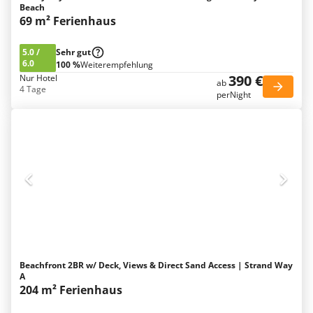
Beach
69 m² Ferienhaus
5.0
/
Sehr gut
6.0
100 %
Weiterempfehlung
390 €
Nur Hotel
ab
4 Tage
perNight
Beachfront 2BR w/ Deck, Views & Direct Sand Access | Strand Way
A
204 m² Ferienhaus