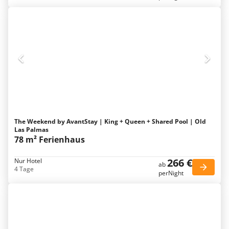
The Weekend by AvantStay | King + Queen + Shared Pool | Old
Las Palmas
78 m² Ferienhaus
266 €
Nur Hotel
ab
4 Tage
perNight