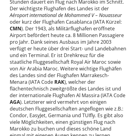
Stunden dauert ein Flug nach Marokko im Schnitt.
Der wichtigste Flughafen des Landes ist der
Aéroport international de Mohammed V – Nouasseur
oder kurz der Flughafen Casablanca (IATA Kürzel:
CMN
). Der 1943, als Militärflughafen eröffnete
Airport befördert heute ca. 8 Millionen Passagiere
pro Jahr. Dank seines Ausbaus im Jahre 2003
verfügt er heute über drei Start- und Landebahnen
und ein Terminal. Er ist Drehkreuz für die
staatliche Fluggesellschaft Royal Air Maroc sowie
von Air Arabia Maroc. Weitere wichtige Flughäfen
des Landes sind der Flughafen Marrakesch-
Menara (IATA Code
RAK
), welcher der
flächentechnisch zweitgrößte des Landes ist und
der internationale Flughafen Al Massira (IATA Code
AGA
). Letzterer wird vermehrt von einigen
deutschen Fluggesellschaften angeflogen wie z.B.:
Condor, EasyJet, Germania und TUIfly. Es gibt also
viele Möglichkeiten, einen günstigen Flug nach
Marokko zu buchen und dieses schöne Land
einmal mit eigenen Augen kennen zu lernen.