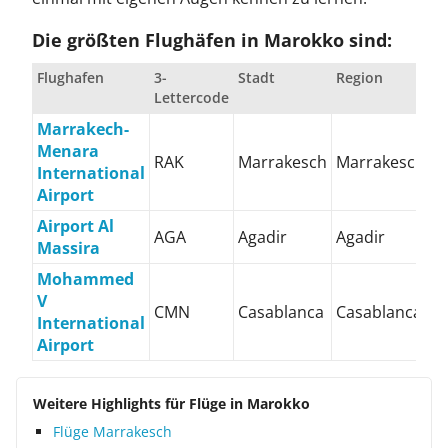
Die größten Flughäfen in Marokko sind:
Flughafen
3-
Stadt
Region
Lettercode
Marrakech-
Menara
RAK
Marrakesch
Marrakesch
International
Airport
Airport Al
AGA
Agadir
Agadir
Massira
Mohammed
V
CMN
Casablanca
Casablanca
International
Airport
Weitere Highlights für Flüge in Marokko
Flüge Marrakesch