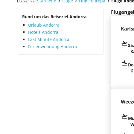
Startseite
Flüge
Flüge Europa
Flüge Ando
Du bist hier:
Flugangeb
Rund um das Reiseziel Andorra
Urlaub Andorra
Karls
Hotels Andorra
Last Minute Andorra
Sa
Ferienwohnung Andorra
K
Do
G
Weez
Mi
W