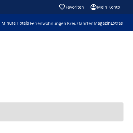
Favoriten
Mein Konto
t Minute
Hotels
Magazin
Extras
Ferienwohnungen
Kreuzfahrten