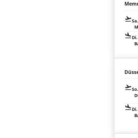
Memm
Sa
M
Di.
B
Düsse
So
D
Di.
B