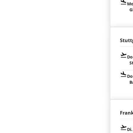
Mo
G
Stutt
Do
S
Do
B
Fran
Di.