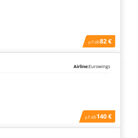
82 €
ab
p.P.
Airline:
Eurowings
140 €
ab
p.P.