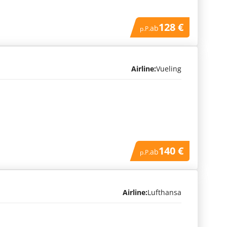
128 €
ab
p.P.
Airline:
Vueling
140 €
ab
p.P.
Airline:
Lufthansa