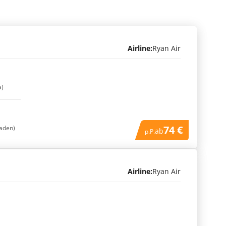
Airline:
Ryan Air
a)
74 €
aden)
ab
p.P.
Airline:
Ryan Air