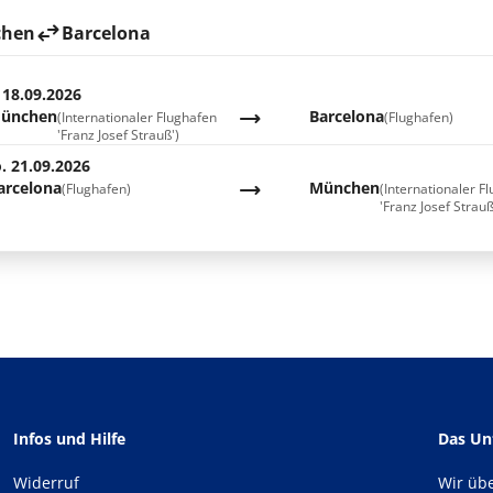
hen
Barcelona
 18.09.2026
ünchen
Barcelona
(Internationaler Flughafen
(Flughafen)
'Franz Josef Strauß')
. 21.09.2026
arcelona
München
(Flughafen)
(Internationaler F
'Franz Josef Strauß
Infos und Hilfe
Das U
Widerruf
Wir üb