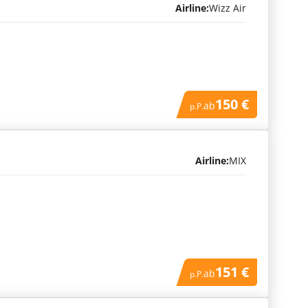
Airline:
Wizz Air
150 €
ab
p.P.
Airline:
MIX
151 €
ab
p.P.