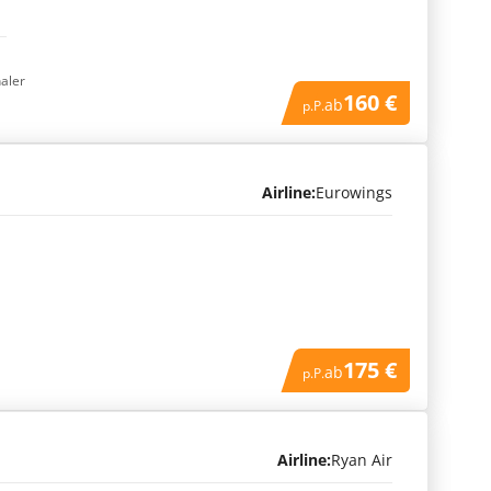
naler
160 €
ab
p.P.
Airline:
Eurowings
175 €
ab
p.P.
Airline:
Ryan Air