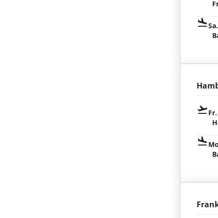
F
Sa
B
Hamb
Fr.
H
Mo
B
Fran