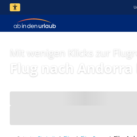
U
Mit wenigen Klicks zur Flugr
Flug nach Andorra