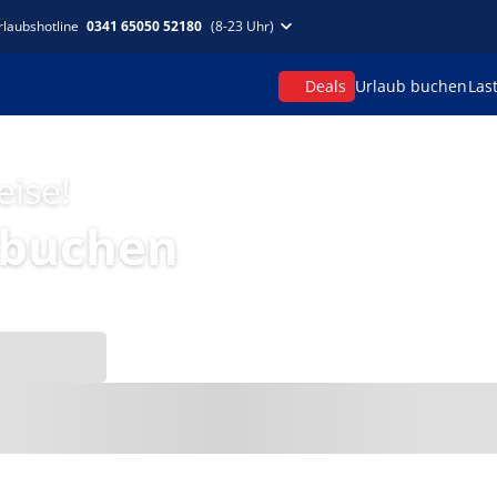
rlaubshotline
0341 65050 52180
(8-23 Uhr)
Deals
Urlaub buchen
Las
eise!
 buchen