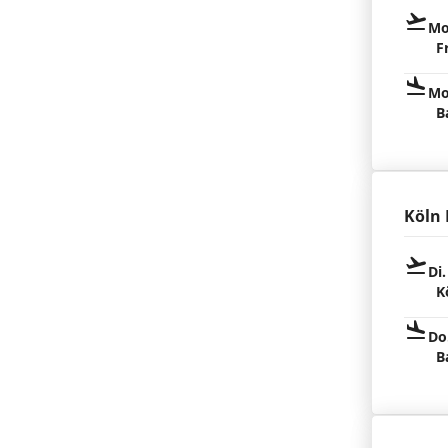
Mo
F
Mo
B
Köln
Di.
K
Do
B