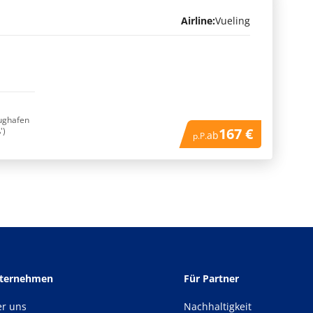
Airline:
Vueling
lughafen
167 €
')
ab
p.P.
nternehmen
Für Partner
er uns
Nachhaltigkeit