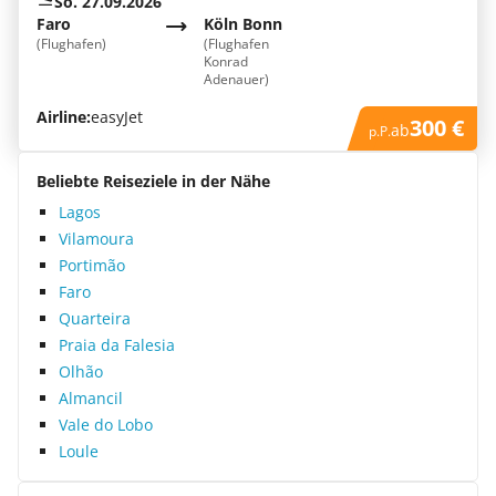
So. 27.09.2026
Faro
Köln Bonn
(Flughafen)
(Flughafen
Konrad
Adenauer)
Airline:
easyJet
300 €
ab
p.P.
Beliebte Reiseziele in der Nähe
Lagos
Vilamoura
Portimão
Faro
Quarteira
Praia da Falesia
Olhão
Almancil
Vale do Lobo
Loule