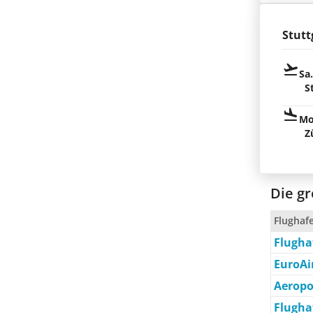
Stutt
Sa
S
Mo
Z
Die gr
Flughaf
Flugha
EuroAi
Aeropo
Flugha