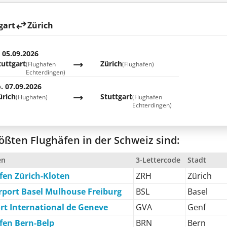
gart
Zürich
. 05.09.2026
tuttgart
Zürich
(Flughafen
(Flughafen)
Echterdingen)
. 07.09.2026
ürich
Stuttgart
(Flughafen)
(Flughafen
Echterdingen)
ößten Flughäfen in der Schweiz sind:
en
3-Lettercode
Stadt
fen Zürich-Kloten
ZRH
Zürich
rport Basel Mulhouse Freiburg
BSL
Basel
rt International de Geneve
GVA
Genf
fen Bern-Belp
BRN
Bern