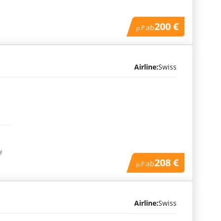
200 €
ab
p.P.
Airline:
Swiss
f
208 €
ab
p.P.
Airline:
Swiss