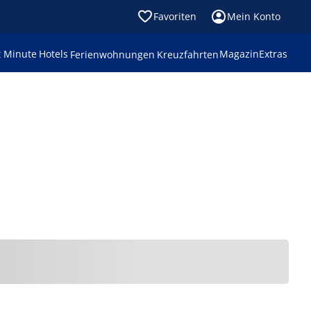
Favoriten
Mein Konto
t Minute
Hotels
Magazin
Extras
Ferienwohnungen
Kreuzfahrten