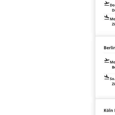
Do
D
Mo
Z
Berli
Mo
B
So
Z
Köln