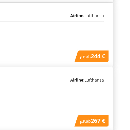
Airline:
Lufthansa
244 €
ab
p.P.
Airline:
Lufthansa
267 €
ab
p.P.