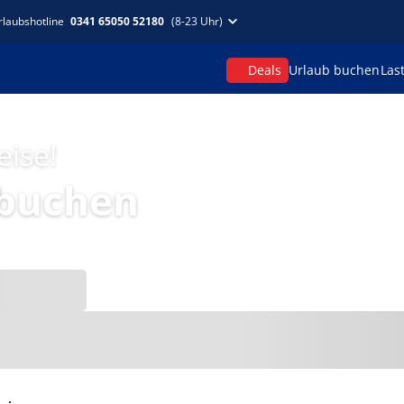
rlaubshotline
0341 65050 52180
(8-23 Uhr)
Deals
Urlaub buchen
Las
eise!
 buchen