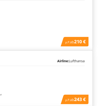
210 €
ab
p.P.
Airline:
Lufthansa
er
243 €
ab
p.P.