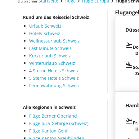
Startseite
Flüge
Flüge Europa
Flüge Schw
Du bist hier:
Flugangeb
Rund um das Reiseziel Schweiz
Urlaub Schweiz
Düsse
Hotels Schweiz
Wellnessurlaub Schweiz
Do
Last Minute Schweiz
D
Kurzurlaub Schweiz
Winterurlaub Schweiz
So
4 Sterne Hotels Schweiz
Z
5 Sterne Hotels Schweiz
Ferienwohnung Schweiz
Hamb
Alle Regionen in Schweiz
Flüge Berner Oberland
Fr.
Flüge Jura-Gebirge (Schweiz)
H
Flüge Kanton Genf
Flüge Kanton Graubünden