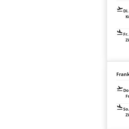
Di.
K
Fr.
Z
Fran
Do
F
So
Z