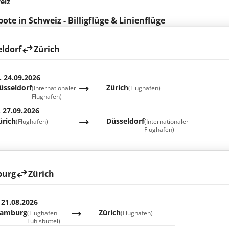
eiz
ote in Schweiz - Billigflüge & Linienflüge
ldorf
Zürich
. 24.09.2026
üsseldorf
Zürich
(Internationaler
(Flughafen)
Flughafen)
. 27.09.2026
ürich
Düsseldorf
(Flughafen)
(Internationaler
Flughafen)
urg
Zürich
 21.08.2026
amburg
Zürich
(Flughafen
(Flughafen)
Fuhlsbüttel)