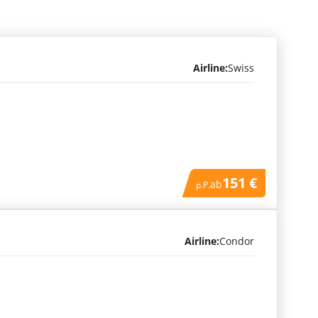
Airline:
Swiss
151 €
ab
p.P.
Airline:
Condor