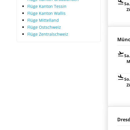
Sa
Flüge Kanton Tessin
Z
Flüge Kanton Wallis
Flüge Mittelland
Flüge Ostschweiz
Flüge Zentralschweiz
Münc
Sa
M
So
Z
Dres