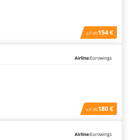
154 €
ab
p.P.
Airline:
Eurowings
180 €
ab
p.P.
Airline:
Eurowings