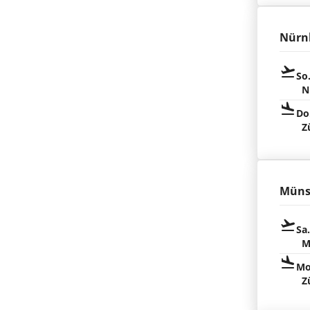
Nürn
So
N
Do
Z
Müns
Sa
M
Mo
Z