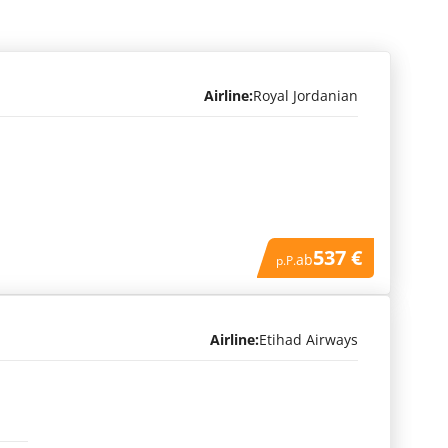
Airline:
Royal Jordanian
537 €
ab
p.P.
Airline:
Etihad Airways