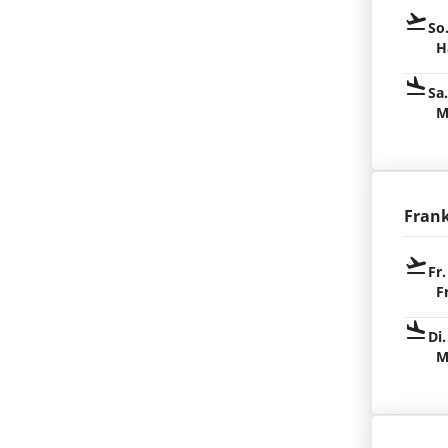
So
H
Sa
M
Fran
Fr.
F
Di.
M