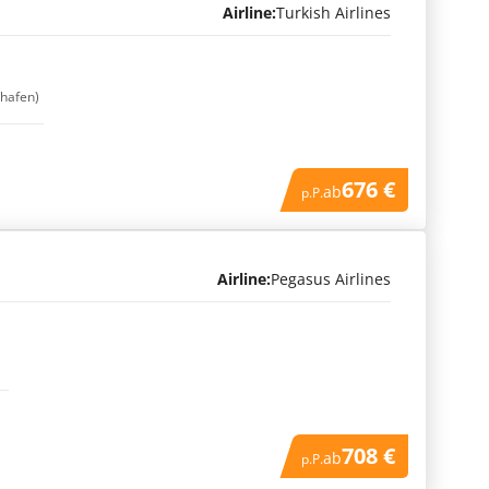
Airline:
Turkish Airlines
ghafen)
676 €
ab
p.P.
Airline:
Pegasus Airlines
708 €
ab
p.P.