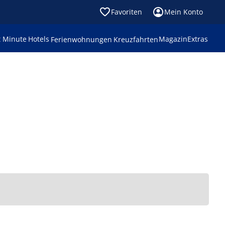
Favoriten
Mein Konto
t Minute
Hotels
Magazin
Extras
Ferienwohnungen
Kreuzfahrten