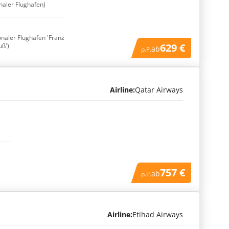
onaler Flughafen)
onaler Flughafen 'Franz
629 €
uß')
ab
p.P.
Airline:
Qatar Airways
757 €
ab
p.P.
Airline:
Etihad Airways