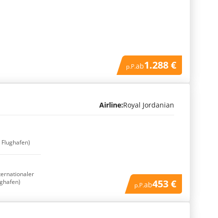
1.288 €
ab
p.P.
Airline:
Royal Jordanian
r Flughafen)
ternationaler
453 €
ughafen)
ab
p.P.