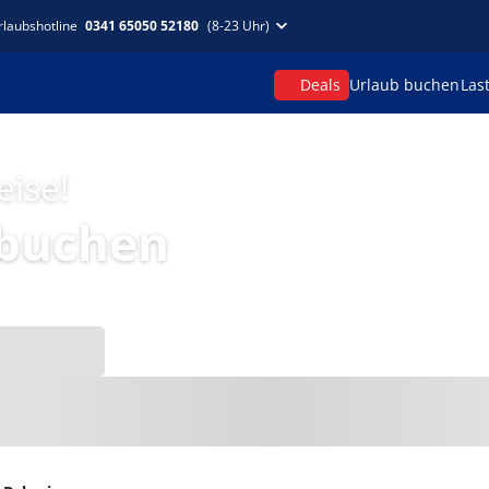
rlaubshotline
0341 65050 52180
(8-23 Uhr)
Deals
Urlaub buchen
Las
eise!
 buchen