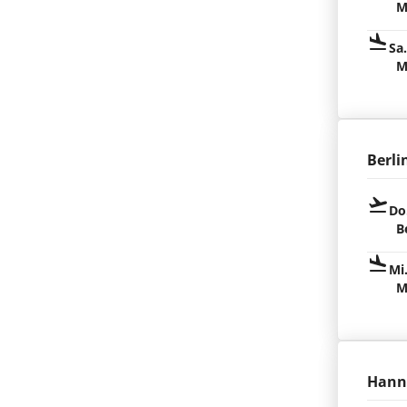
M
Sa
M
Berli
Do
B
Mi
M
Hann