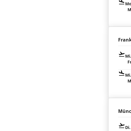
Mo
M
Fran
Mi
F
Mi
M
Münc
Di.