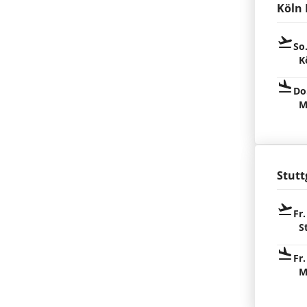
Köln
So
K
Do
M
Stutt
Fr.
S
Fr.
M