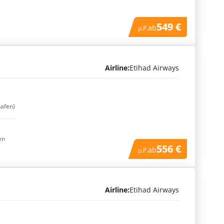
549 €
ab
p.P.
Airline:
Etihad Airways
hafen)
en
556 €
ab
p.P.
Airline:
Etihad Airways