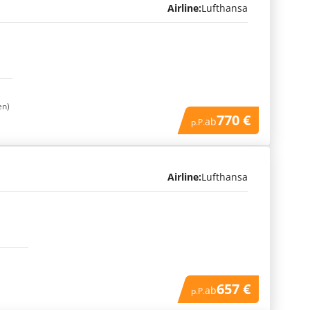
Airline:
Lufthansa
en)
770 €
ab
p.P.
Airline:
Lufthansa
657 €
ab
p.P.