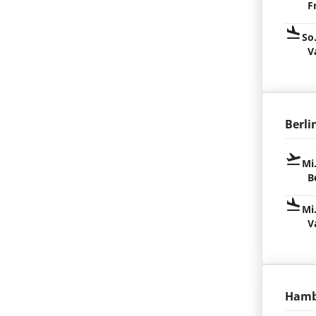
F
So
V
Berli
Mi
B
Mi
V
Hamb