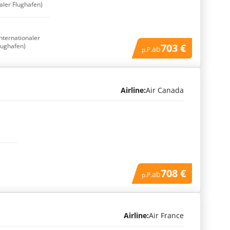
naler Flughafen)
Internationaler
703 €
lughafen)
ab
p.P.
Airline:
Air Canada
708 €
ab
p.P.
Airline:
Air France