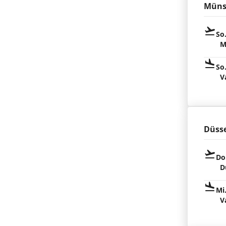
Müns
So
M
So
V
Düsse
Do
D
Mi
V