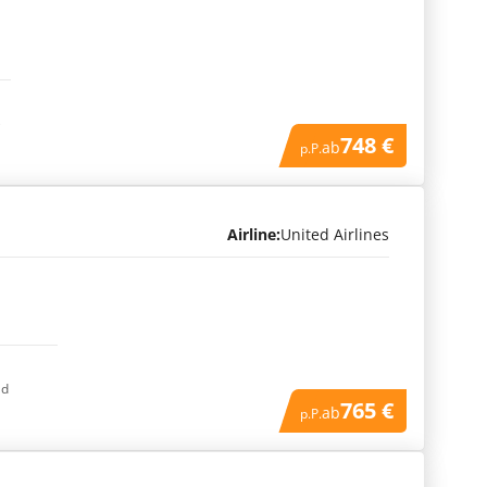
)
748 €
ab
p.P.
Airline:
United Airlines
ad
765 €
ab
p.P.