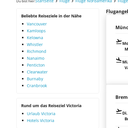
Startseite
Flüge
Flüge Nordamerika
Flüg
Du bist hier:
Flugangebo
Beliebte Reiseziele in der Nähe
Vancouver
Münc
Kamloops
Kelowna
Mo
Whistler
M
Richmond
Nanaimo
Mi
Penticton
V
Clearwater
Burnaby
Cranbrook
Brem
Rund um das Reiseziel Victoria
Di.
Urlaub Victoria
B
Hotels Victoria