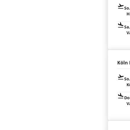
So
H
Sa
V
Köln
So
K
Do
V