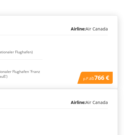
Airline:
Air Canada
ationaler Flughafen)
tionaler Flughafen 'Franz
766 €
auß')
ab
p.P.
Airline:
Air Canada