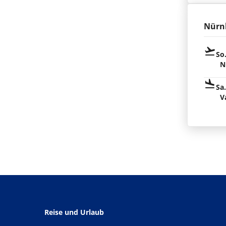
Nürn
So
N
Sa
V
Reise und Urlaub