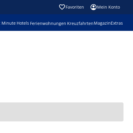
Favoriten
Mein Konto
t Minute
Hotels
Magazin
Extras
Ferienwohnungen
Kreuzfahrten