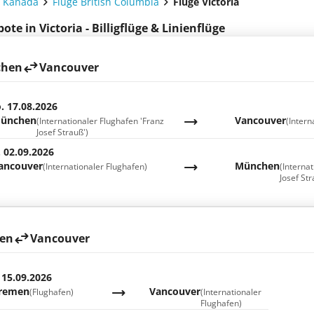
e Kanada
Flüge British Columbia
Flüge Victoria
te in Victoria - Billigflüge & Linienflüge
hen
Vancouver
. 17.08.2026
ünchen
Vancouver
(Internationaler Flughafen 'Franz
(Intern
Josef Strauß')
. 02.09.2026
ancouver
München
(Internationaler Flughafen)
(Interna
Josef Str
en
Vancouver
 15.09.2026
remen
Vancouver
(Flughafen)
(Internationaler
Flughafen)