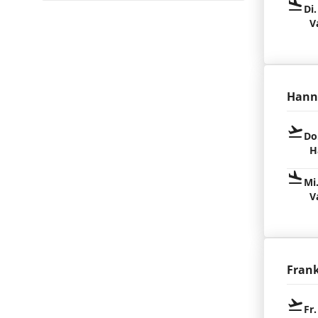
Di.
V
Hann
Do
H
Mi
V
Fran
Fr.