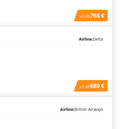
768 €
ab
p.P.
Airline:
Delta
680 €
ab
p.P.
Airline:
British Airways