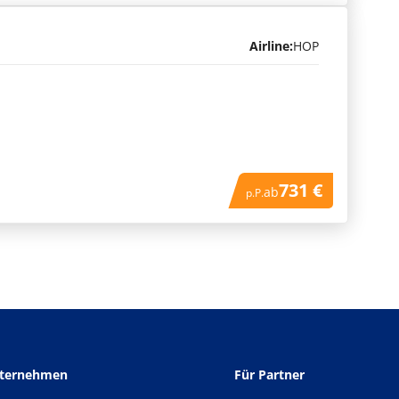
Airline:
HOP
731 €
ab
p.P.
nternehmen
Für Partner