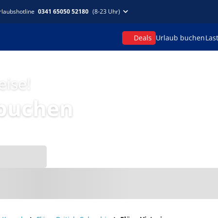
rlaubshotline
0341 65050 52180
(8-23 Uhr)
Deals
Urlaub buchen
Las
eise!
 buchen