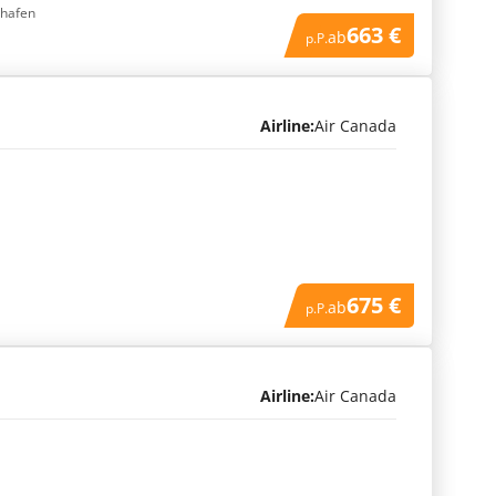
ghafen
663 €
ab
p.P.
Airline:
Air Canada
675 €
ab
p.P.
Airline:
Air Canada