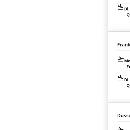
Di.
Q
Fran
Mo
F
Di.
Q
Düsse