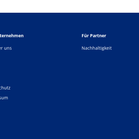
nternehmen
Für Partner
er uns
Nachhaltigkeit
chutz
ssum