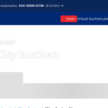
rlaubshotline
0341 65050 52180
(8-23 Uhr)
Deals
Urlaub buchen
Las
eise!
City buchen