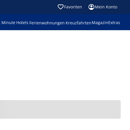
Favoriten
Mein Konto
t Minute
Hotels
Magazin
Extras
Ferienwohnungen
Kreuzfahrten