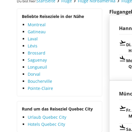
Startseite
Flüge
Flüge Nordamerika
Flüg
Du bist hier:
Flugangeb
Beliebte Reiseziele in der Nähe
Montreal
Hann
Gatineau
Laval
Di.
Lévis
H
Brossard
Saguenay
Mo
Q
Longueuil
Dorval
Boucherville
Pointe-Claire
Münc
Rund um das Reiseziel Quebec City
Fr.
M
Urlaub Quebec City
Hotels Quebec City
Sa