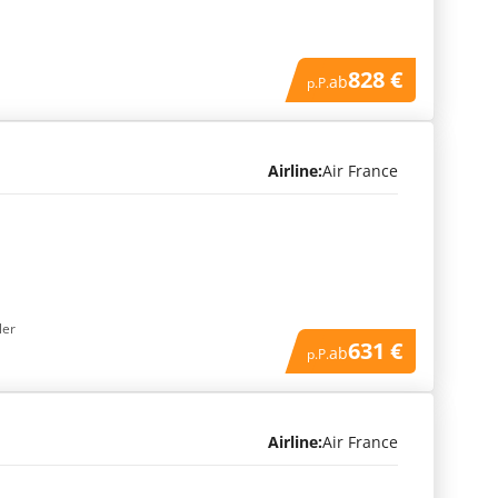
828 €
ab
p.P.
Airline:
Air France
ler
631 €
ab
p.P.
Airline:
Air France