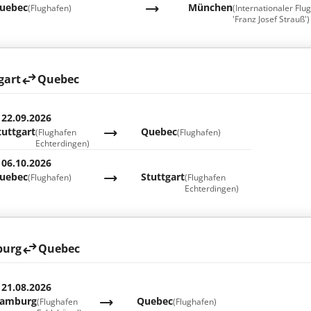
uebec
München
(Flughafen)
(Internationaler Flu
'Franz Josef Strauß')
gart
Quebec
 22.09.2026
tuttgart
Quebec
(Flughafen
(Flughafen)
Echterdingen)
 06.10.2026
uebec
Stuttgart
(Flughafen)
(Flughafen
Echterdingen)
urg
Quebec
 21.08.2026
amburg
Quebec
(Flughafen
(Flughafen)