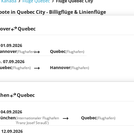
e Kanada
Flüge Quebec
Flüge Quebec City
ote in Quebec City - Billigflüge & Linienflüge
over
Quebec
 01.09.2026
annover
Quebec
(Flughafen)
(Flughafen)
. 07.09.2026
uebec
Hannover
(Flughafen)
(Flughafen)
hen
Quebec
 04.09.2026
ünchen
Quebec
(Internationaler Flughafen
(Flughafen)
'Franz Josef Strauß')
. 12.09.2026