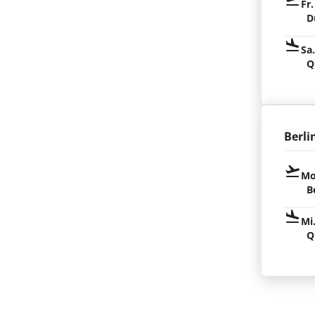
Fr.
D
Sa
Q
Berli
Mo
B
Mi
Q