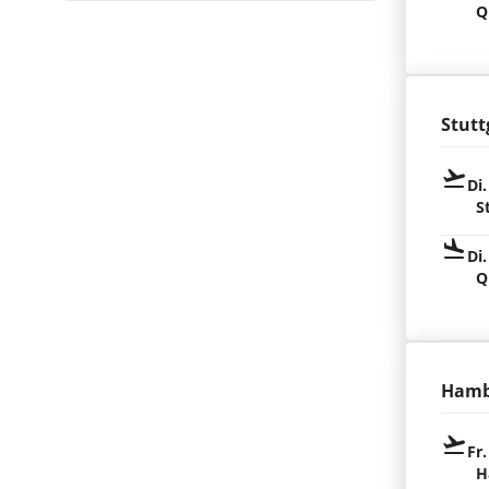
Q
Stutt
Di.
S
Di.
Q
Hamb
Fr.
H