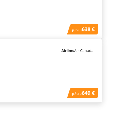
638 €
ab
p.P.
Airline:
Air Canada
649 €
ab
p.P.