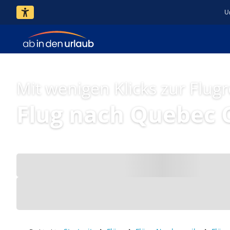
U
Mit wenigen Klicks zur Flugr
Flug nach Quebec 