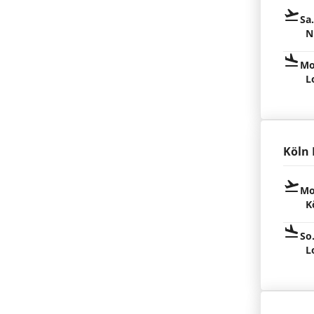
Sa
N
Mo
L
Köln
Mo
K
So
L