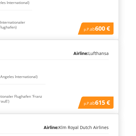
les International)
(Internationaler
600 €
Flughafen)
ab
p.P.
Airline:
Lufthansa
 Angeles International)
ationaler Flughafen 'Franz
615 €
rauß')
ab
p.P.
Airline:
Klm Royal Dutch Airlines