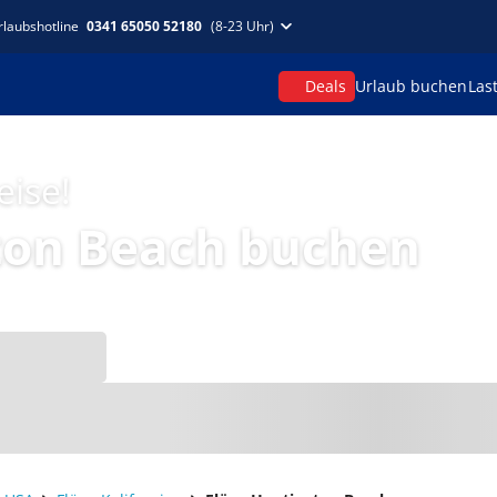
rlaubshotline
0341 65050 52180
(8-23 Uhr)
Deals
Urlaub buchen
Las
eise!
ton Beach buchen