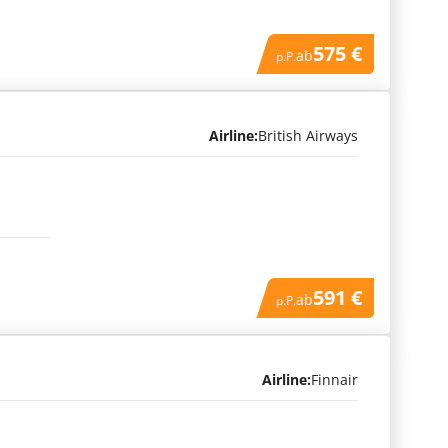
575 €
ab
p.P.
Airline:
British Airways
591 €
ab
p.P.
Airline:
Finnair