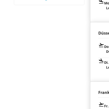
Mo
L
Düsse
Do
D
Di.
L
Fran
Fr.