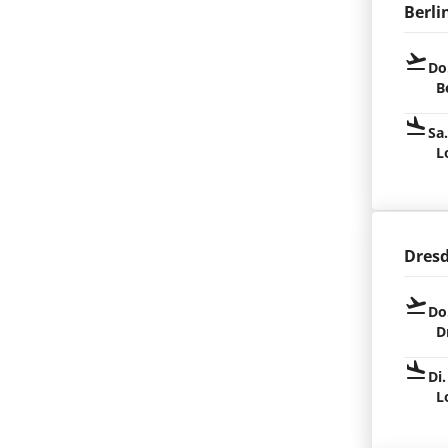
Berli
Do
B
Sa
L
Dres
Do
D
Di.
L