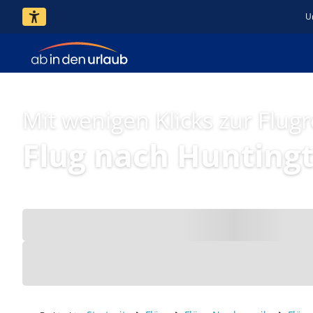
U
Mit wenigen Klicks zur Flugr
Flug nach Hunting