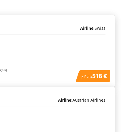
Airline:
Swiss
ngen)
518 €
ab
p.P.
Airline:
Austrian Airlines