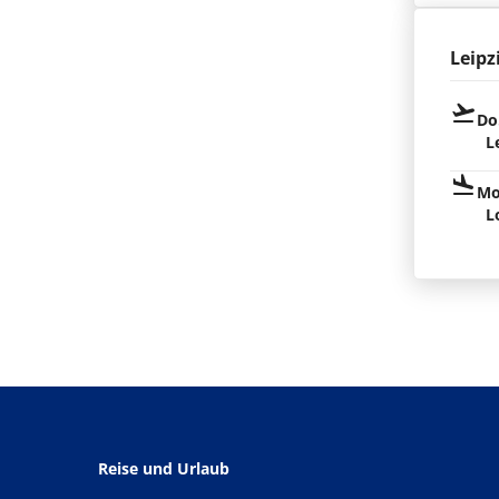
Leipz
Do
L
Mo
L
Reise und Urlaub