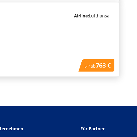
Airline:
Lufthansa
763 €
ab
p.P.
nternehmen
Für Partner