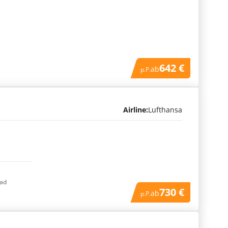
642 €
ab
p.P.
Airline:
Lufthansa
rad
730 €
ab
p.P.