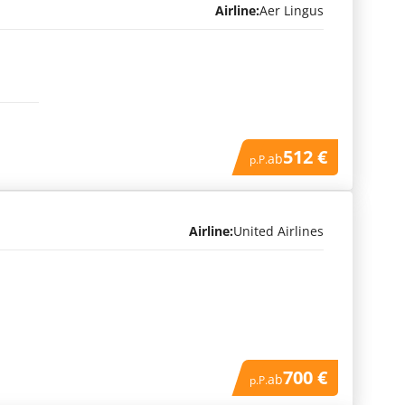
Airline:
Aer Lingus
512 €
ab
p.P.
Airline:
United Airlines
700 €
ab
p.P.