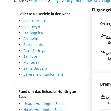
Startseite
Flüge
Flüge Nordamerika
Flüg
Du bist hier:
Flugangeb
Beliebte Reiseziele in der Nähe
San Francisco
Stutt
San Diego
Los Angeles
Sa
Anaheim
S
Sacramento
Palm Springs
Mo
San Jose
L
Monterey
Santa Barbara
Bakersfield (Kalifornien)
Brem
Rund um das Reiseziel Huntington
Beach
Mi
B
Urlaub Huntington Beach
Hotels Huntington Beach