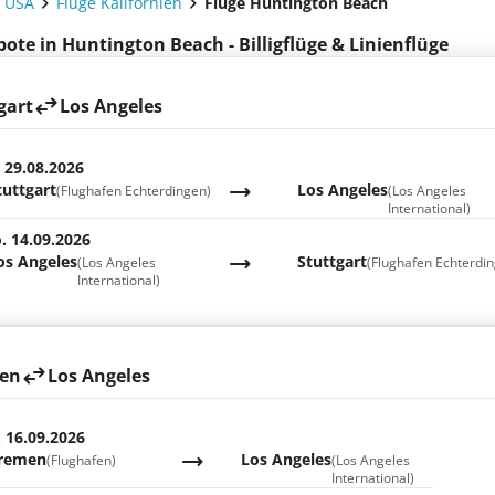
e USA
Flüge Kalifornien
Flüge Huntington Beach
ote in Huntington Beach - Billigflüge & Linienflüge
gart
Los Angeles
. 29.08.2026
tuttgart
Los Angeles
(Flughafen Echterdingen)
(Los Angeles
International)
. 14.09.2026
os Angeles
Stuttgart
(Los Angeles
(Flughafen Echterdi
International)
en
Los Angeles
. 16.09.2026
remen
Los Angeles
(Flughafen)
(Los Angeles
International)