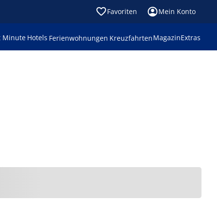
Favoriten
Mein Konto
t Minute
Hotels
Magazin
Extras
Ferienwohnungen
Kreuzfahrten