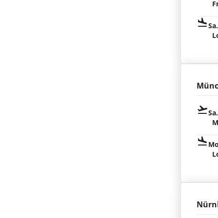
F
Sa
L
Münc
Sa
M
Mo
L
Nürn