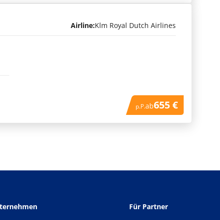
Airline:
Klm Royal Dutch Airlines
n
655 €
ab
p.P.
nternehmen
Für Partner