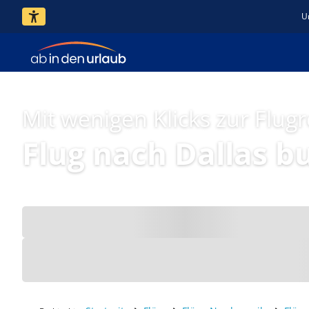
U
Mit wenigen Klicks zur Flugr
Flug nach Dallas b