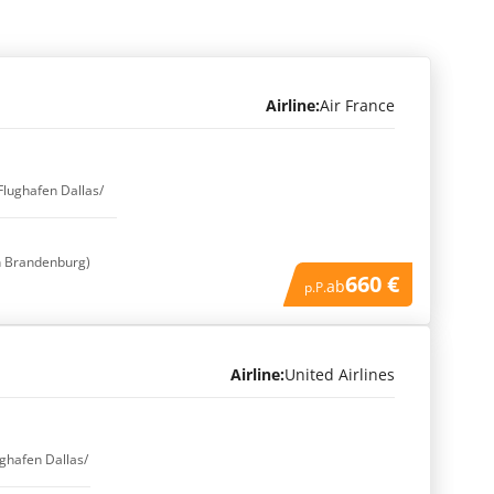
Airline:
Air France
 Flughafen Dallas/
in Brandenburg)
660 €
ab
p.P.
Airline:
United Airlines
ughafen Dallas/