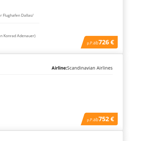
er Flughafen Dallas/
en Konrad Adenauer)
726 €
ab
p.P.
Airline:
Scandinavian Airlines
752 €
ab
p.P.