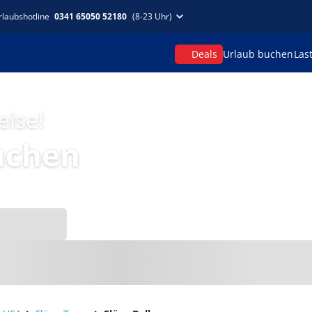
rlaubshotline
0341 65050 52180
(8-23 Uhr)
Deals
Urlaub buchen
Las
eise!
uchen