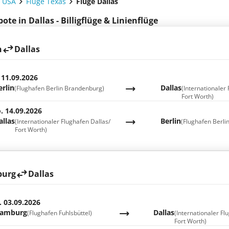
e USA
Flüge Texas
Flüge Dallas
te in Dallas - Billigflüge & Linienflüge
n
Dallas
 11.09.2026
erlin
Dallas
(Flughafen Berlin Brandenburg)
(Internationaler
Fort Worth)
. 14.09.2026
allas
Berlin
(Internationaler Flughafen Dallas/
(Flughafen Berl
Fort Worth)
urg
Dallas
. 03.09.2026
amburg
Dallas
(Flughafen Fuhlsbüttel)
(Internationaler Fl
Fort Worth)