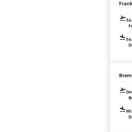
Fran
Sa
F
Sa
D
Brem
Do
B
Mi
D