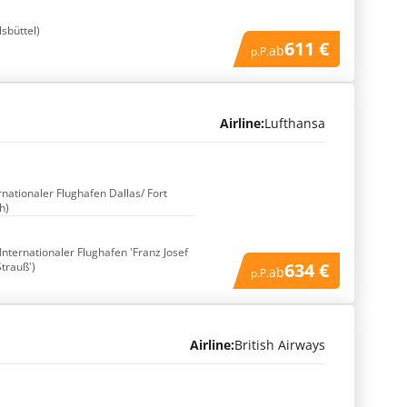
sbüttel)
611 €
ab
p.P.
Airline:
Lufthansa
rnationaler Flughafen Dallas/ Fort
h)
Internationaler Flughafen 'Franz Josef
634 €
trauß')
ab
p.P.
Airline:
British Airways