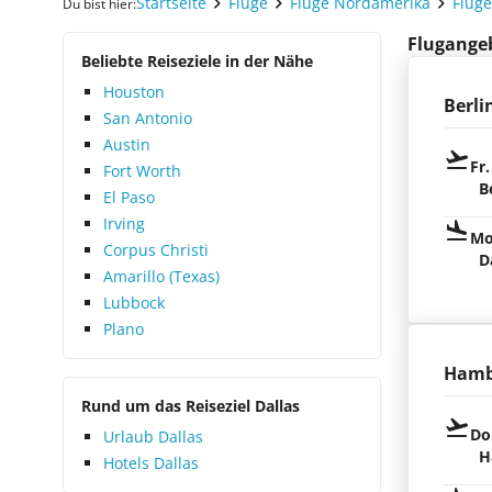
Startseite
Flüge
Flüge Nordamerika
Flüg
Du bist hier:
Flugangebo
Beliebte Reiseziele in der Nähe
Houston
Berli
San Antonio
Austin
Fr.
Fort Worth
B
El Paso
Irving
Mo
Corpus Christi
D
Amarillo (Texas)
Lubbock
Plano
Hamb
Rund um das Reiseziel Dallas
Do
Urlaub Dallas
H
Hotels Dallas