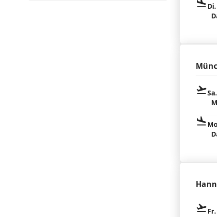
Di.
D
Münc
Sa
M
Mo
D
Hann
Fr.