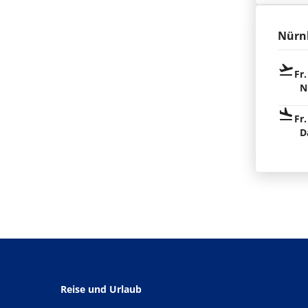
Nürn
Fr.
N
Fr.
D
Reise und Urlaub