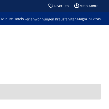
Favoriten
Mein Konto
t Minute
Hotels
Magazin
Extras
Ferienwohnungen
Kreuzfahrten