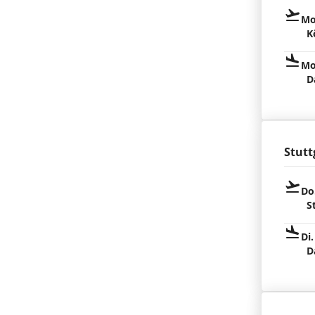
Mo
K
Mo
D
Stutt
Do
S
Di.
D