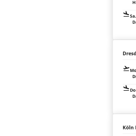
H
Sa
D
Dres
Mo
D
Do
D
Köln