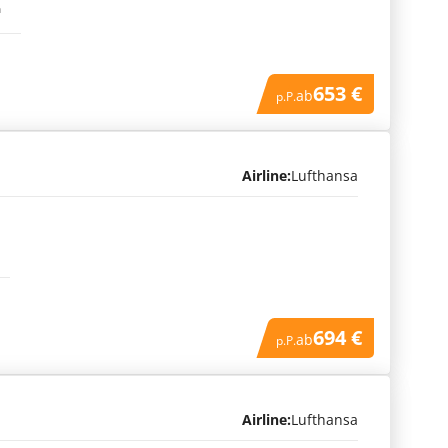
n
653 €
ab
p.P.
Airline:
Lufthansa
694 €
ab
p.P.
Airline:
Lufthansa