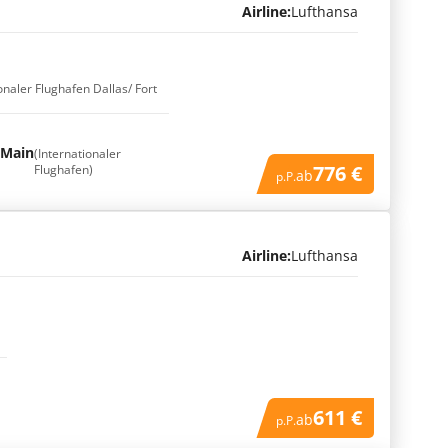
Airline:
Lufthansa
onaler Flughafen Dallas/ Fort
 Main
(Internationaler
776 €
Flughafen)
ab
p.P.
Airline:
Lufthansa
611 €
ab
p.P.