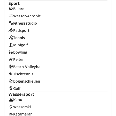
Sport
Billard
Wasser-Aerobic
Fitnessstudio
Radsport
Tennis
Minigolf
Bowling
Reiten
Beach-Volleyball
Tischtennis
Bogenschießen
Golf
Wassersport
Kanu
Wasserski
Katamaran