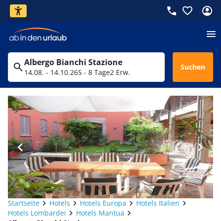
Albergo Bianchi Stazione
Suchen
14.08. - 14.10.26
5 - 8 Tage
2 Erw.
Startseite
Hotels
Hotels Europa
Hotels Italien
Hotels Lombardei
Hotels Mantua