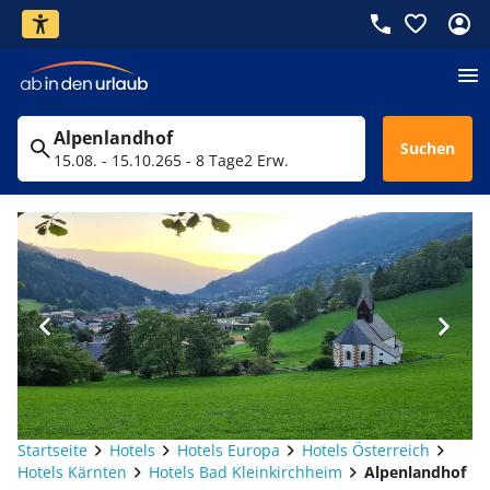
Alpenlandhof
Suchen
15.08. - 15.10.26
5 - 8 Tage
2 Erw.
Startseite
Hotels
Hotels Europa
Hotels Österreich
Hotels Kärnten
Hotels Bad Kleinkirchheim
Alpenlandhof