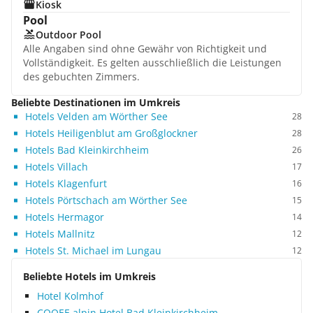
Kiosk
Pool
Outdoor Pool
Alle Angaben sind ohne Gewähr von Richtigkeit und
Vollständigkeit. Es gelten ausschließlich die Leistungen
des gebuchten Zimmers.
Beliebte Destinationen im Umkreis
Hotels Velden am Wörther See
28
Hotels Heiligenblut am Großglockner
28
Hotels Bad Kleinkirchheim
26
Hotels Villach
17
Hotels Klagenfurt
16
Hotels Pörtschach am Wörther See
15
Hotels Hermagor
14
Hotels Mallnitz
12
Hotels St. Michael im Lungau
12
Beliebte Hotels im Umkreis
Hotel Kolmhof
COOEE alpin Hotel Bad Kleinkirchheim