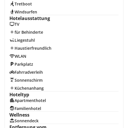
Tretboot
Windsurfen
Hotelausstattung
TV
für Behinderte
Liegestuhl
Haustierfreundlich
WLAN
Parkplatz
Fahrradverleih
Sonnenschirm
Küchenanhang
Hoteltyp
Apartmenthotel
Familienhotel
Wellness
Sonnendeck
Entfernung vom