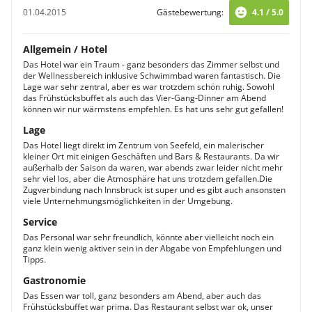
01.04.2015
Gästebewertung:
4.1 / 5.0
Allgemein / Hotel
Das Hotel war ein Traum - ganz besonders das Zimmer selbst und
der Wellnessbereich inklusive Schwimmbad waren fantastisch. Die
Lage war sehr zentral, aber es war trotzdem schön ruhig. Sowohl
das Frühstücksbuffet als auch das Vier-Gang-Dinner am Abend
können wir nur wärmstens empfehlen. Es hat uns sehr gut gefallen!
Lage
Das Hotel liegt direkt im Zentrum von Seefeld, ein malerischer
kleiner Ort mit einigen Geschäften und Bars & Restaurants. Da wir
außerhalb der Saison da waren, war abends zwar leider nicht mehr
sehr viel los, aber die Atmosphäre hat uns trotzdem gefallen.Die
Zugverbindung nach Innsbruck ist super und es gibt auch ansonsten
viele Unternehmungsmöglichkeiten in der Umgebung.
Service
Das Personal war sehr freundlich, könnte aber vielleicht noch ein
ganz klein wenig aktiver sein in der Abgabe von Empfehlungen und
Tipps.
Gastronomie
Das Essen war toll, ganz besonders am Abend, aber auch das
Frühstücksbuffet war prima. Das Restaurant selbst war ok, unser