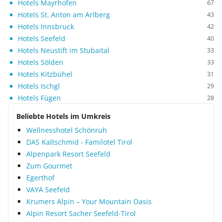
Hotels Mayrhofen
67
Hotels St. Anton am Arlberg
43
Hotels Innsbruck
42
Hotels Seefeld
40
Hotels Neustift im Stubaital
33
Hotels Sölden
33
Hotels Kitzbühel
31
Hotels Ischgl
29
Hotels Fügen
28
Beliebte Hotels im Umkreis
Wellnesshotel Schönruh
DAS Kaltschmid - Familotel Tirol
Alpenpark Resort Seefeld
Zum Gourmet
Egerthof
VAYA Seefeld
Krumers Alpin – Your Mountain Oasis
Alpin Resort Sacher Seefeld-Tirol