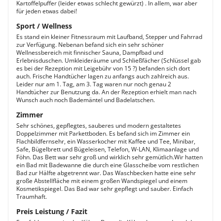
Kartoffelpuffer (leider etwas schlecht gewürzt) . In allem, war aber
für jeden etwas dabei!
Sport / Wellness
Es stand ein kleiner Fitnessraum mit Laufband, Stepper und Fahrrad
zur Verfügung. Nebenan befand sich ein sehr schöner
Wellnessbereich mit finnischer Sauna, Dampfbad und
Erlebnisduschen. Umkleideräume und Schließfächer (Schlüssel gab
es bei der Rezeption mit Leigebühr von 15 ?) befanden sich dort
auch. Frische Handtücher lagen zu anfangs auch zahlreich aus.
Leider nur am 1. Tag, am 3. Tag waren nur noch genau 2
Handtücher zur Benutzung da. An der Rezeption erhielt man nach
Wunsch auch noch Bademäntel und Badelatschen.
Zimmer
Sehr schönes, gepflegtes, sauberes und modern gestaltetes
Doppelzimmer mit Parkettboden. Es befand sich im Zimmer ein
Flachbildfernsehr, ein Wasserkocher mit Kaffee und Tee, Minibar,
Safe, Bügelbrett und Bügeleisen, Telefon, W-LAN, Klimaanlage und
Föhn. Das Bett war sehr groß und wirklich sehr gemütlich.Wir hatten
ein Bad mit Badewanne die durch eine Glasscheibe vom restlichen
Bad zur Hälfte abgetrennt war. Das Waschbecken hatte eine sehr
große Abstellfläche mit einem großen Wandspiegel und einem
Kosmetikspiegel. Das Bad war sehr gepflegt und sauber. Einfach
Traumhaft.
Preis Leistung / Fazit