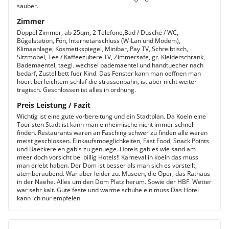
sauber.
Zimmer
Doppel Zimmer, ab 25qm, 2 Telefone,Bad / Dusche / WC,
Bügelstation, Fön, Internetanschluss (W-Lan und Modem),
Klimaanlage, Kosmetikspiegel, Minibar, Pay TV, Schreibtisch,
Sitzmöbel, Tee / KaffeezubereiTV, Zimmersafe, gr. Kleiderschrank,
Bademaentel, taegl. wechsel bademaentel und handtuecher nach
bedarf, Zustellbett fuer Kind. Das Fenster kann man oeffnen man
hoert bei leichtem schlaf die strassenbahn, ist aber nicht weiter
tragisch. Geschlossen ist alles in ordnung.
Preis Leistung / Fazit
Wichtig ist eine gute vorbereitung und ein Stadtplan. Da Koeln eine
Touristen Stadt ist kann man einheimische nicht immer schnell
finden. Restaurants waren an Fasching schwer zu finden alle waren
meist geschlossen. Einkaufsmoeglichkeiten, Fast Food, Snack Points
und Baeckereien gab's zu genuege. Hotels gab es wie sand am
meer doch vorsicht bei billig Hotels!! Karneval in koeln das muss
man erlebt haben. Der Dom ist besser als man sich es vorstellt,
atemberaubend. War aber leider zu. Museen, die Oper, das Rathaus
in der Naehe. Alles um den Dom Platz herum. Sowie der HBF. Wetter
war sehr kalt. Gute feste und warme schuhe ein muss.Das Hotel
kann ich nur empfelen.