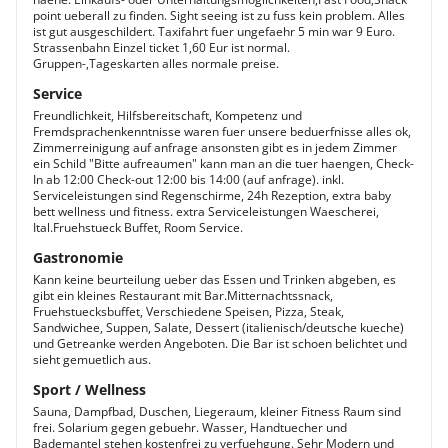
point ueberall zu finden. Sight seeing ist zu fuss kein problem. Alles
ist gut ausgeschildert. Taxifahrt fuer ungefaehr 5 min war 9 Euro.
Strassenbahn Einzel ticket 1,60 Eur ist normal.
Gruppen-,Tageskarten alles normale preise.
Service
Freundlichkeit, Hilfsbereitschaft, Kompetenz und
Fremdsprachenkenntnisse waren fuer unsere beduerfnisse alles ok,
Zimmerreinigung auf anfrage ansonsten gibt es in jedem Zimmer
ein Schild "Bitte aufreaumen" kann man an die tuer haengen, Check-
In ab 12:00 Check-out 12:00 bis 14:00 (auf anfrage). inkl.
Serviceleistungen sind Regenschirme, 24h Rezeption, extra baby
bett wellness und fitness. extra Serviceleistungen Waescherei,
Ital.Fruehstueck Buffet, Room Service.
Gastronomie
Kann keine beurteilung ueber das Essen und Trinken abgeben, es
gibt ein kleines Restaurant mit Bar.Mitternachtssnack,
Fruehstuecksbuffet, Verschiedene Speisen, Pizza, Steak,
Sandwichee, Suppen, Salate, Dessert (italienisch/deutsche kueche)
und Getreanke werden Angeboten. Die Bar ist schoen belichtet und
sieht gemuetlich aus.
Sport / Wellness
Sauna, Dampfbad, Duschen, Liegeraum, kleiner Fitness Raum sind
frei. Solarium gegen gebuehr. Wasser, Handtuecher und
Bademantel stehen kostenfrei zu verfuehgung. Sehr Modern und