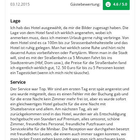
03.12.2015
Gästebewertung:
4.6 / 5.0
Lage
Ich hab das Hotel ausgewählt, da mir die Bilder zugesagt haben. Die
Lage von dem Hotel fand ich wirklich angenehm, wobei ich
anmerken muss, dass ich meinen Urlaub gerne ruhig verbringe. Von
dem Hotel sind es ca 100m bis zur Strassenbahnhaltestelle und das
Hotel ist ruhig gelegen. Man hat wirklich seine Ruhe und hört nicht
dauernd Autos vorbeifahren oder Partylärm. Wenn man in die Stadt
will, sind es mit der Straßenbahn ca 5 Minuten Fahrt bis ins
Stadtzentrum (Hbf, Dom usw.), die Preise für die Straßenbahn fand
ich eigentlich wirklich gut, 12. 50 Euro für bis zu 5 Personen kostet
ein Tagesticket (wenn ich mich nicht täusche).
Service
Der Service war Top. Wir sind am ersten Tag erst spät angereist und
uns wurde mitgeteilt, dass es einen Fehler mit der Buchung gab und
für die erste Nacht kein Zimmer mehr frei ist, aber es wurde sofort
ein gleichwertiges Hotel gebucht für die eine Nacht mit
Shuttelservice und allem. Am nächsten Tag, als wir
zurückgekommen sind in das Hotel, wurden wir als Entschuldigung
hochgebucht von Standart auf Premium, alles umsonst, schöne
Zimmer, freundliches Personal, freundliche Putzfrauen und
Servicekräfte für die Minibar. Die Rezeption war durchgehen besetzt
mit freundlichen Leuten, die einem auch immer sagen konnten, wo
man lecker Essen gehen kann oder was man sich anschauen kann.