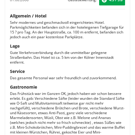
Allgemein / Hotel
Sehr modernes und geschmackvoll eingerichtetes Hotel.
Parkmöglichkeiten befanden sich in der hoteleigenen Tiefgarage für
15 ? pro Tag. An der Hauptstraße, ca. 100 m entfernt, befanden sich
jedoch auch ein paar kostenlose Parkplätze.
Lage
Gute Verkehrsverbindung durch die unmittelbar gelegene
Straßenbahn. Das Hotel ist ca. 5 km von der Kölner Innenstadt
entfernt.
Service
Das gesamte Personal war sehr freundlich und zuvorkommend.
Gastronomie
Das Frühstück war im Ganzen OK, jedoch haben wir schon bessere
erlebt. Es gab: Verschiedene Säfte (leider wurden die Standard Säfte
wie O-Saft und Multivitaminsaft teilweise gar nicht mehr
nachgefüllt), verschiedene Brötchen und Brote, verschiedene Wurst-
und Käsesorten, etwas Anti-Pasti, ganz viele verschiedene
Marmeladensorten, Müsli, Obst wie z.B. Melone und Ananas
(welches jedoch nicht mehr so frisch schmeckte) , etwas Süßes wie
z.B. Mini-Schokobrötchen, Mini-Puddingbrezel und das warme Buffet
mit kleinen Würstchen, Rührei, gekochte Eier und Mini-