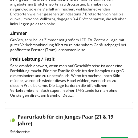
angebotenen Brötchensorten zu Brotsorten. Ich habe noch
nirgendwo so eine Vielfalt an frischen, wohlschmeckenden
Brotsorten wie hier gesehen (mindestens 7 Brotsorten von hell bis
dunkel, mit/ohne Vollkorn), dagegen 3-4 Brötchenarten, die ich aber
links liegen gelassen habe.
Zimmer
Großes, sehr helles Zimmer mit großem LED-TV. Zentrale Lage mit
guter Verkehrsanbindung führt zu relativ hohem Geräuschpegel bei
geöffnetem Fenster (Tram), ansonsten leise.
Preis Leistung / Fazit
Sehr empfehlenswert, wenn man auf Geschäftsreise ist oder eine
Fortbildung macht. Für eine Familie fände ich den Komplex zu groß
dimensioniert und zu unpersönlich. Wenn ich nochmal noch Köln
müsste, würde ich wieder dieses Hotel wählen, wenn ich es zu
diesem Preis bekäme. Die Lage ist durch die öffentlichen
Verkehrsmittel einfach super, in einer 1/4-Stunde ist man ohne
Umsteigen direkt am Bahnhof Deutz.
Paarurlaub für ein Junges Paar (21 & 19
Jahre)
Städtereise