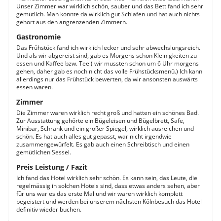
Unser Zimmer war wirklich schön, sauber und das Bett fand ich sehr
gemütlich. Man konnte da wirklich gut Schlafen und hat auch nichts
gehört aus den angrenzenden Zimmern.
Gastronomie
Das Frühstück fand ich wirklich lecker und sehr abwechslungsreich.
Und als wir abgereist sind, gab es Morgens schon Kleinigkeiten zu
essen und Kaffee bzw. Tee ( wir mussten schon um 6 Uhr morgens
gehen, daher gab es noch nicht das volle Frühstücksmenü.) Ich kann
allerdings nur das Frühstück bewerten, da wir ansonsten auswärts
essen waren.
Zimmer
Die Zimmer waren wirklich recht groß und hatten ein schönes Bad.
Zur Ausstattung gehörte ein Bügeleisen und Bügelbrett, Safe,
Minibar, Schrank und ein großer Spiegel, wirklich ausreichen und
schön. Es hat auch alles gut gepasst, war nicht irgendwie
zusammengewürfelt. Es gab auch einen Schreibtisch und einen
gemütlichen Sessel.
Preis Leistung / Fazit
Ich fand das Hotel wirklich sehr schön. Es kann sein, das Leute, die
regelmässig in solchen Hotels sind, dass etwas anders sehen, aber
für uns war es das erste Mal und wir waren wirklich komplett
begeistert und werden bei unserem nächsten Kölnbesuch das Hotel
definitiv wieder buchen.