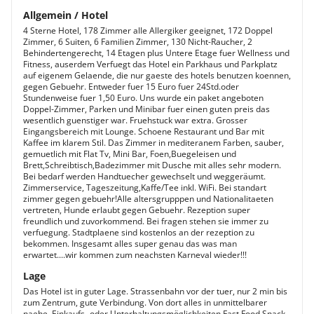
Allgemein / Hotel
4 Sterne Hotel, 178 Zimmer alle Allergiker geeignet, 172 Doppel
Zimmer, 6 Suiten, 6 Familien Zimmer, 130 Nicht-Raucher, 2
Behindertengerecht, 14 Etagen plus Untere Etage fuer Wellness und
Fitness, auserdem Verfuegt das Hotel ein Parkhaus und Parkplatz
auf eigenem Gelaende, die nur gaeste des hotels benutzen koennen,
gegen Gebuehr. Entweder fuer 15 Euro fuer 24Std.oder
Stundenweise fuer 1,50 Euro. Uns wurde ein paket angeboten
Doppel-Zimmer, Parken und Minibar fuer einen guten preis das
wesentlich guenstiger war. Fruehstuck war extra. Grosser
Eingangsbereich mit Lounge. Schoene Restaurant und Bar mit
Kaffee im klarem Stil. Das Zimmer in mediteranem Farben, sauber,
gemuetlich mit Flat Tv, Mini Bar, Foen,Buegeleisen und
Brett,Schreibtisch,Badezimmer mit Dusche mit alles sehr modern.
Bei bedarf werden Handtuecher gewechselt und weggeräumt.
Zimmerservice, Tageszeitung,Kaffe/Tee inkl. WiFi. Bei standart
zimmer gegen gebuehr!Alle altersgrupppen und Nationalitaeten
vertreten, Hunde erlaubt gegen Gebuehr. Rezeption super
freundlich und zuvorkommend. Bei fragen stehen sie immer zu
verfuegung. Stadtplaene sind kostenlos an der rezeption zu
bekommen. Insgesamt alles super genau das was man
erwartet....wir kommen zum neachsten Karneval wieder!!!
Lage
Das Hotel ist in guter Lage. Strassenbahn vor der tuer, nur 2 min bis
zum Zentrum, gute Verbindung. Von dort alles in unmittelbarer
naehe. Einkaufs- oder Unterhaltungsmöglichkeiten,Fast Food,Snack