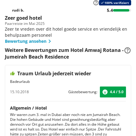
Premiumzimmer
Autovermietung
100% verifiziert
In den 42 m² großen Premiumzimmern des Luxushotels
5.4
Hier haben Sie die Möglichkeit, einen Mietwagen oder
rudi b.
haben Sie eine wunderschöne Aussicht auf den
eine Limousine zu mieten.
Zeer goed hotel
Persischen Golf. Genießen Sie die warme Atmosphäre
Kongressbetreuung
Paar
reiste im Mai 2025
und das moderne Mobiliar und lassen Sie in den
Zeer te vreden over dit hotel goede service en vriendelijk en
gemütlichen Unterkünften die Seele baumeln.
behulpzaam personeel
Präsidenten Suite
Bewertung ansehen
Als Gast der 130 m² großen Präsidenten Suite fühlen Sie
Weitere Bewertungen zum Hotel Amwaj Rotana -
sich wie zu Hause. Hier haben Sie die Möglichkeit, mit
Jumeirah Beach Residence
bis zu acht Personen zu speisen oder aber im eigenen
Jacuzzi zu entspannen. Die elegante und stilvoll
eingerichtete Unterkunft ist der ideale Ort, um einen
Traum Urlaub jederzeit wieder
einzigartigen Urlaub in Dubai zu verbringen.
Badeurlaub
Classic Suite
Die elegant dekorierten Suiten laden zum Wohlfühlen
15.10.2018
Gästebewertung:
4.4 / 5.0
und Entspannen ein. Als Mitglied des Club Rotana
haben Sie zusätzlich Zutritt zur Lounge und genießen
weitere Annehmlichkeiten. In der 87 m² großen Suite
Allgemein / Hotel
nutzen Sie für Ihren Komfort einen begehbaren
Wir waren zum 3. mal in Dubai aber noch nie am Jumairah Beach.
Die hohen Gebäude und Hotel sind gewöhnungsbedürftig aber
Kleiderschrank, verfügen über ein elegantes Bad mit
dennoch vor Ort gut anzusehen .Da dort alles in die Höhe gebaut
begehbarer Regendusche und separater Badewanne
wird ist es halt so. Das Hotel war einfach nur Spitze .Der Fahrstuhl
und genießen die herrliche Aussicht von Ihrem privaten
hätte zu spitzen Zeiten größer sein müssen, den 3 sind zu