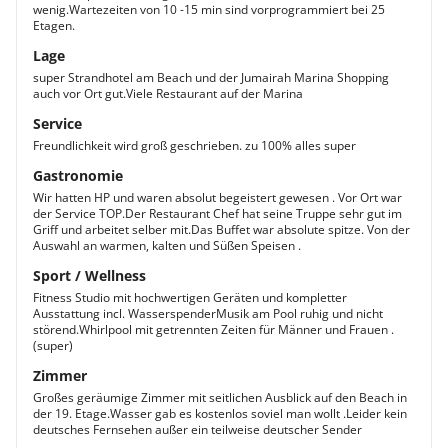
Balkon.
wenig.Wartezeiten von 10 -15 min sind vorprogrammiert bei 25
Etagen.
Club Rotana Suite
Die erstklassigen Club Rotana Suiten bestehen aus
Lage
einem separaten Wohn- und Essbereich sowie einem
super Strandhotel am Beach und der Jumairah Marina Shopping
separaten Schlafzimmer. Hier verbringen Sie
auch vor Ort gut.Viele Restaurant auf der Marina
entspannte Nächte im Kingsize-Bett und relaxen vor
Service
dem Flachbildfernseher oder nutzen den
Freundlichkeit wird groß geschrieben. zu 100% alles super
Internetzugang über WLAN. Im Badezimmer erwarten
Sie eine bodentiefe Regendusche sowie eine
Gastronomie
Badewanne.
Wir hatten HP und waren absolut begeistert gewesen . Vor Ort war
der Service TOP.Der Restaurant Chef hat seine Truppe sehr gut im
Griff und arbeitet selber mit.Das Buffet war absolute spitze. Von der
Auswahl an warmen, kalten und Süßen Speisen .
Sport / Wellness
Fitness Studio mit hochwertigen Geräten und kompletter
Ausstattung incl. WasserspenderMusik am Pool ruhig und nicht
störend.Whirlpool mit getrennten Zeiten für Männer und Frauen .
(super)
Zimmer
Großes geräumige Zimmer mit seitlichen Ausblick auf den Beach in
der 19. Etage.Wasser gab es kostenlos soviel man wollt .Leider kein
deutsches Fernsehen außer ein teilweise deutscher Sender