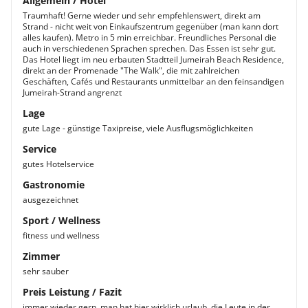
Allgemein / Hotel
Traumhaft! Gerne wieder und sehr empfehlenswert, direkt am
Strand - nicht weit von Einkaufszentrum gegenüber (man kann dort
alles kaufen). Metro in 5 min erreichbar. Freundliches Personal die
auch in verschiedenen Sprachen sprechen. Das Essen ist sehr gut.
Das Hotel liegt im neu erbauten Stadtteil Jumeirah Beach Residence,
direkt an der Promenade "The Walk", die mit zahlreichen
Geschäften, Cafés und Restaurants unmittelbar an den feinsandigen
Jumeirah-Strand angrenzt
Lage
gute Lage - günstige Taxipreise, viele Ausflugsmöglichkeiten
Service
gutes Hotelservice
Gastronomie
ausgezeichnet
Sport / Wellness
fitness und wellness
Zimmer
sehr sauber
Preis Leistung / Fazit
immer wieder gern. man hat hier wirklich urlaub. die Leute in der