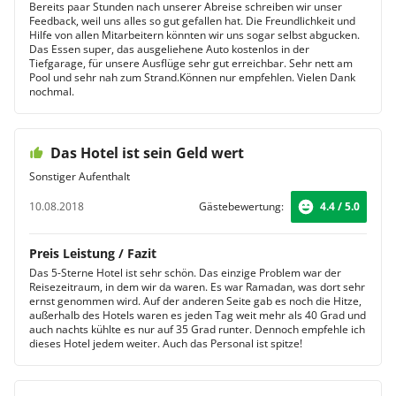
Bereits paar Stunden nach unserer Abreise schreiben wir unser
Feedback, weil uns alles so gut gefallen hat. Die Freundlichkeit und
Hilfe von allen Mitarbeitern könnten wir uns sogar selbst abgucken.
Das Essen super, das ausgeliehene Auto kostenlos in der
Tiefgarage, für unsere Ausflüge sehr gut erreichbar. Sehr nett am
Pool und sehr nah zum Strand.Können nur empfehlen. Vielen Dank
nochmal.
Das Hotel ist sein Geld wert
Sonstiger Aufenthalt
10.08.2018
Gästebewertung:
4.4 / 5.0
Preis Leistung / Fazit
Das 5-Sterne Hotel ist sehr schön. Das einzige Problem war der
Reisezeitraum, in dem wir da waren. Es war Ramadan, was dort sehr
ernst genommen wird. Auf der anderen Seite gab es noch die Hitze,
außerhalb des Hotels waren es jeden Tag weit mehr als 40 Grad und
auch nachts kühlte es nur auf 35 Grad runter. Dennoch empfehle ich
dieses Hotel jedem weiter. Auch das Personal ist spitze!