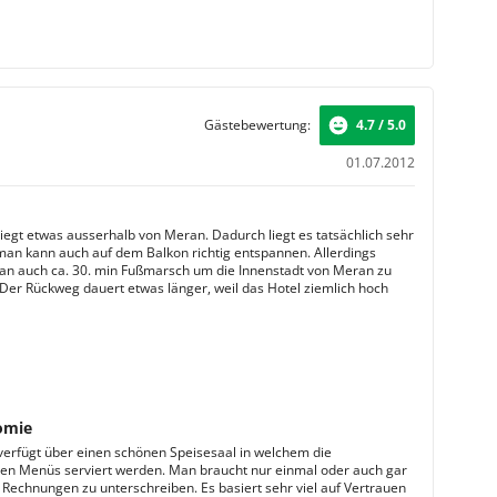
Gästebewertung:
4.7 / 5.0
01.07.2012
liegt etwas ausserhalb von Meran. Dadurch liegt es tatsächlich sehr
man kann auch auf dem Balkon richtig entspannen. Allerdings
an auch ca. 30. min Fußmarsch um die Innenstadt von Meran zu
 Der Rückweg dauert etwas länger, weil das Hotel ziemlich hoch
omie
verfügt über einen schönen Speisesaal in welchem die
hen Menüs serviert werden. Man braucht nur einmal oder auch gar
e Rechnungen zu unterschreiben. Es basiert sehr viel auf Vertrauen