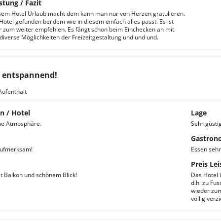
stung / Fazit
sem Hotel Urlaub macht dem kann man nur von Herzen gratulieren.
Hotel gefunden bei dem wie in diesem einfach alles passt. Es ist
r zum weiter empfehlen. Es fängt schon beim Einchecken an mit
 diverse Möglichkeiten der Freizeitgestaltung und und und.
 entspannend!
Aufenthalt
n / Hotel
Lage
ne Atmosphäre.
Sehr güsti
Gastron
aufmerksam!
Essen sehr
Preis Lei
 Balkon und schönem Blick!
Das Hotel 
d.h. zu Fu
wieder zum
völlig ver