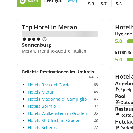
Sehr gut
(1 Bew.)
5.3 / 6
5.3
5.7
5.3
Top Hotel in
Meran
Hotel
Hygiene
5.0
Sonnenburg
Meran, Trentino-Südtirol, Italien
Essen & 
5.0
Beliebte Destinationen im Umkreis
Hotel
Hotels
Angebot
Hotels Riva del Garda
68
Spielp
Hotels Meran
45
Pool
Hotels Madonna di Campiglio
45
Outdo
Hotels Bormio
37
Restau
Hotels Wolkenstein in Gröden
35
Resta
Hotels St. Ulrich in Gröden
28
Hotela
Hotels Schenna
27
Parkp