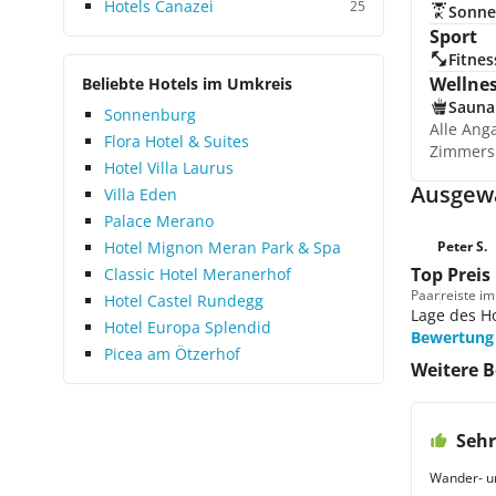
Hotels Canazei
25
Sonne
Sport
Fitnes
Wellne
Beliebte Hotels im Umkreis
Sauna
Sonnenburg
Alle Ang
Flora Hotel & Suites
Zimmers
Hotel Villa Laurus
Ausgew
Villa Eden
Palace Merano
Peter S.
Hotel Mignon Meran Park & Spa
Top Preis
Classic Hotel Meranerhof
Paar
reiste im
Hotel Castel Rundegg
Lage des H
Hotel Europa Splendid
Bewertung
Picea am Ötzerhof
Weitere 
Sehr
Wander- u