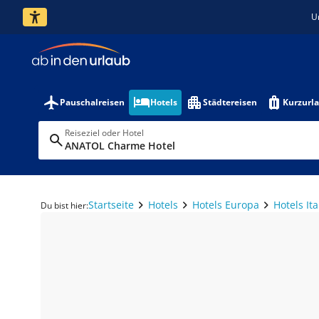
U
Pauschalreisen
Hotels
Städtereisen
Kurzurl
Reiseziel oder Hotel
ANATOL Charme Hotel
Startseite
Hotels
Hotels Europa
Hotels Ita
Du bist hier: