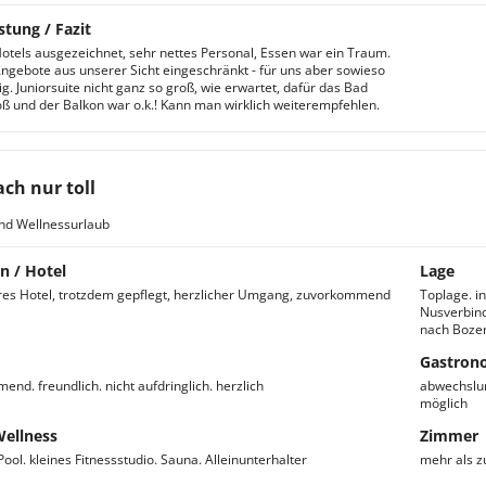
stung / Fazit
otels ausgezeichnet, sehr nettes Personal, Essen war ein Traum.
ngebote aus unserer Sicht eingeschränkt - für uns aber sowieso
ig. Juniorsuite nicht ganz so groß, wie erwartet, dafür das Bad
ß und der Balkon war o.k.! Kann man wirklich weiterempfehlen.
ach nur toll
nd Wellnessurlaub
n / Hotel
Lage
res Hotel, trotzdem gepflegt, herzlicher Umgang, zuvorkommend
Toplage. in
Nusverbind
nach Bozen
Gastron
nd. freundlich. nicht aufdringlich. herzlich
abwechslu
möglich
Wellness
Zimmer
ool. kleines Fitnessstudio. Sauna. Alleinunterhalter
mehr als zu