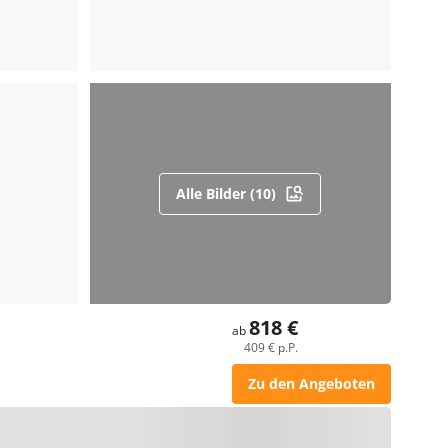
Alle Bilder (10)
818 €
ab
409 € p.P.
Zu den Angeboten