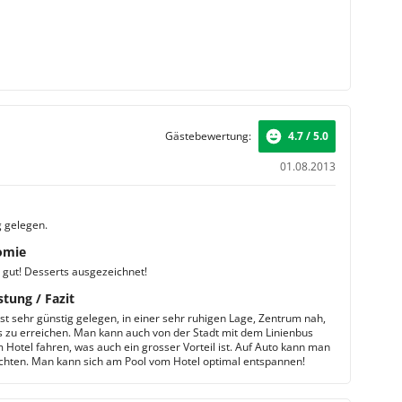
Gästebewertung:
4.7 / 5.0
01.08.2013
g gelegen.
omie
 gut! Desserts ausgezeichnet!
stung / Fazit
ist sehr günstig gelegen, in einer sehr ruhigen Lage, Zentrum nah,
ss zu erreichen. Man kann auch von der Stadt mit dem Linienbus
 Hotel fahren, was auch ein grosser Vorteil ist. Auf Auto kann man
zichten. Man kann sich am Pool vom Hotel optimal entspannen!