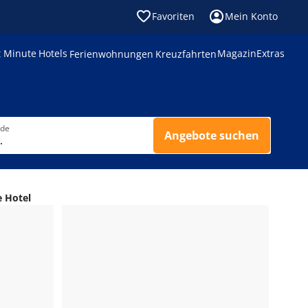
Favoriten
Mein Konto
t Minute
Hotels
Magazin
Extras
Ferienwohnungen
Kreuzfahrten
nde
Angebote suchen
.
 Hotel