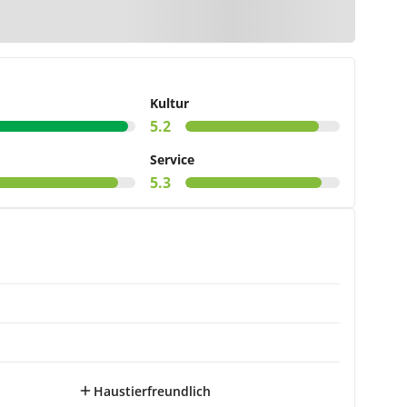
arte
Kultur
5.2
Service
5.3
Haustierfreundlich