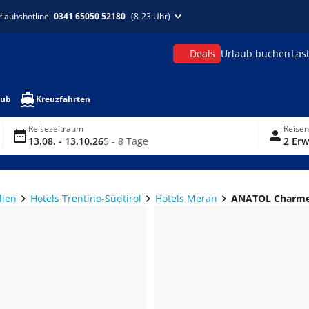
rlaubshotline
0341 65050 52180
(8-23 Uhr)
Deals
Urlaub buchen
Las
aub
Kreuzfahrten
Reisezeitraum
Reise
13.08. - 13.10.26
5 - 8 Tage
2 Erw
lien
Hotels Trentino-Südtirol
Hotels Meran
ANATOL Charme