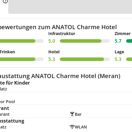
Zur K
bewertungen zum ANATOL Charme Hotel
Infrastruktur
Zimmer
5.0
5.7
Trinken
Hotel
Lage
5.3
5.3
austattung ANATOL Charme Hotel (Meran)
e für Kinder
latz
or Pool
rant
urant
Bar
usstattung
latz
WLAN