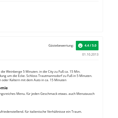
Gästebewertung:
4.4 / 5.0
01.10.2013
 die Weinberge 5 Minuten. in die City zu Fuß ca. 15 Min.
ung um die Ecke. Schloss Trautmannsdorf zu Fuß in 5 Minuten.
 oder Kaltern mit dem Auto in ca. 15 Minuten
omie
ngsreiches Menu. für jeden Geschmack etwas. auch Menutausch
friedenstellend. für italienische Verhältnisse ein Traum.