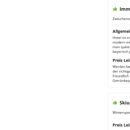
Imm
Zwischens
Allgemei
Hotel ist 
modern ein
man später
bayerisch 
Preis Lei
Werden be
der richti
freundlich 
Getränkep
Skiu
Winterspor
Preis Lei