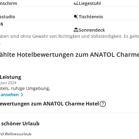
nschirm
Liegestuhl
sstudio
Tischtennis
ss
Sonnendeck
aben sind ohne Gewähr von Richtigkeit und Vollständigkeit. Es gel
.
ählte Hotelbewertungen zum ANATOL Charme
 Leistung
 Juni 2024
otels, ruhige Umgebung,
 ansehen
Bewertungen zum ANATOL Charme Hotel
 schöner Urlaub
nd Wellnessurlaub