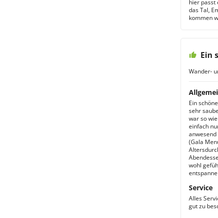
hier passt 
das Tal, E
kommen wi
Ein 
Wander- u
Allgemei
Ein schöne
sehr saube
war so wie
einfach nu
anwesend 
(Gala Menü
Altersdurc
Abendessen
wohl gefüh
entspanne
Service
Alles Serv
gut zu bes