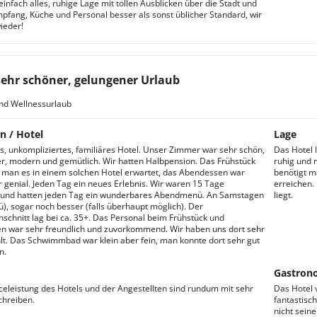
einfach alles, ruhige Lage mit tollen Ausblicken über die Stadt und
mpfang, Küche und Personal besser als sonst üblicher Standard, wir
eder!
sehr schöner, gelungener Urlaub
nd Wellnessurlaub
n / Hotel
Lage
s, unkompliziertes, familiäres Hotel. Unser Zimmer war sehr schön,
Das Hotel 
r, modern und gemütlich. Wir hatten Halbpension. Das Frühstück
ruhig und 
 man es in einem solchen Hotel erwartet, das Abendessen war
benötigt m
r genial. Jeden Tag ein neues Erlebnis. Wir waren 15 Tage
erreichen.
und hatten jeden Tag ein wunderbares Abendmenü. An Samstagen
liegt.
), sogar noch besser (falls überhaupt möglich). Der
hschnitt lag bei ca. 35+. Das Personal beim Frühstück und
 war sehr freundlich und zuvorkommend. Wir haben uns dort sehr
lt. Das Schwimmbad war klein aber fein, man konnte dort sehr gut
n.
Gastron
iceleistung des Hotels und der Angestellten sind rundum mit sehr
Das Hotel 
chreiben.
fantastisc
nicht sein