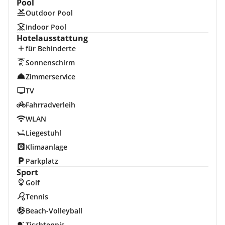
Pool
Outdoor Pool
Indoor Pool
Hotelausstattung
für Behinderte
Sonnenschirm
Zimmerservice
TV
Fahrradverleih
WLAN
Liegestuhl
Klimaanlage
Parkplatz
Sport
Golf
Tennis
Beach-Volleyball
Tischtennis