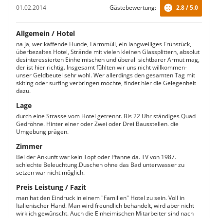
01.02.2014
Gästebewertung:
2.8 / 5.0
Allgemein / Hotel
na ja, wer käffende Hunde, Lärmmüll, ein langweiliges Frühstück,
überbezaltes Hotel, Strände mit vielen kleinen Glassplittern, absolut
desinteressierten Einheimischen und überall sichtbarer Armut mag,
der ist hier richtig. Insgesamt fühlten wir uns nicht willkommen-
unser Geldbeutel sehr wohl. Wer allerdings den gesamten Tag mit
skiting oder surfing verbringen möchte, findet hier die Gelegenheit
dazu.
Lage
durch eine Strasse vom Hotel getrennt. Bis 22 Uhr ständiges Quad
Gedröhne. Hinter einer oder Zwei oder Drei Bausstellen. die
Umgebung prägen.
Zimmer
Bei der Ankunft war kein Topf oder Pfanne da. TV von 1987.
schlechte Beleuchtung.Duschen ohne das Bad unterwasser zu
setzen war nicht möglich.
Preis Leistung / Fazit
man hat den Eindruck in einem "Familien" Hotel zu sein. Voll in
Italienischer Hand. Man wird freundlich behandelt, wird aber nicht
wirklich gewünscht. Auch die Einheimischen Mitarbeiter sind nach