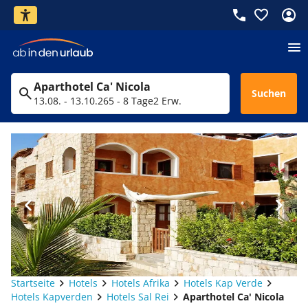
Aparthotel Ca' Nicola
Suchen
13.08. - 13.10.26
5 - 8 Tage
2 Erw.
Startseite
Hotels
Hotels Afrika
Hotels Kap Verde
Hotels Kapverden
Hotels Sal Rei
Aparthotel Ca' Nicola