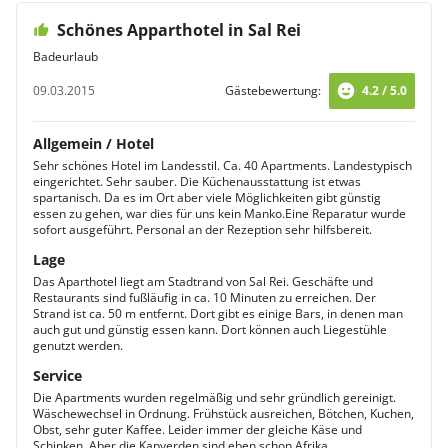
Schönes Apparthotel in Sal Rei
Badeurlaub
09.03.2015
Gästebewertung:
4.2 / 5.0
Allgemein / Hotel
Sehr schönes Hotel im Landesstil. Ca. 40 Apartments. Landestypisch
eingerichtet. Sehr sauber. Die Küchenausstattung ist etwas
spartanisch. Da es im Ort aber viele Möglichkeiten gibt günstig
essen zu gehen, war dies für uns kein Manko.Eine Reparatur wurde
sofort ausgeführt. Personal an der Rezeption sehr hilfsbereit.
Lage
Das Aparthotel liegt am Stadtrand von Sal Rei. Geschäfte und
Restaurants sind fußläufig in ca. 10 Minuten zu erreichen. Der
Strand ist ca. 50 m entfernt. Dort gibt es einige Bars, in denen man
auch gut und günstig essen kann. Dort können auch Liegestühle
genutzt werden.
Service
Die Apartments wurden regelmäßig und sehr gründlich gereinigt.
Wäschewechsel in Ordnung. Frühstück ausreichen, Bötchen, Kuchen,
Obst, sehr guter Kaffee. Leider immer der gleiche Käse und
Schinken. Aber die Kapverden sind eben schon Afrika.