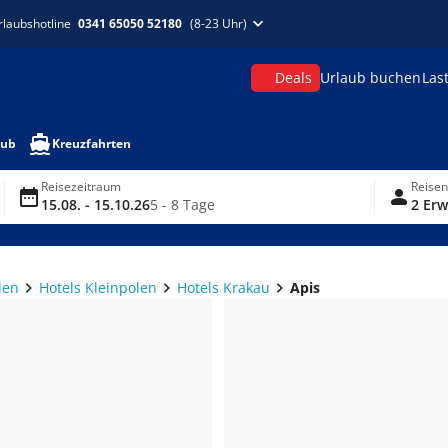
rlaubshotline
0341 65050 52180
(8-23 Uhr)
Deals
Urlaub buchen
Las
aub
Kreuzfahrten
Reisezeitraum
Reise
15.08. - 15.10.26
5 - 8 Tage
2 Erw
len
Hotels Kleinpolen
Hotels Krakau
Apis