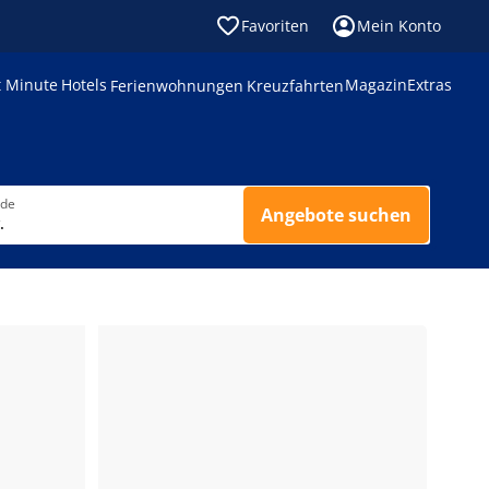
Favoriten
Mein Konto
t Minute
Hotels
Magazin
Extras
Ferienwohnungen
Kreuzfahrten
nde
Angebote suchen
.