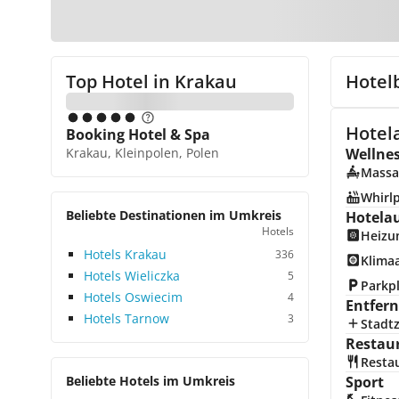
Top Hotel in
Krakau
Hotel
Hotela
Booking Hotel & Spa
Krakau, Kleinpolen, Polen
Wellne
Massa
Whirl
Beliebte Destinationen im Umkreis
Hotela
Hotels
Heizu
Hotels Krakau
336
Klima
Hotels Wieliczka
5
Parkp
Hotels Oswiecim
4
Entfer
Hotels Tarnow
3
Stadt
Restau
Resta
Beliebte Hotels im Umkreis
Sport