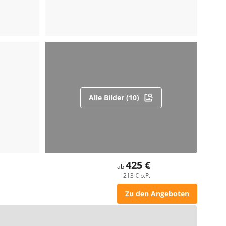
Alle Bilder (10)
425 €
ab
213 € p.P.
Zu den Angeboten