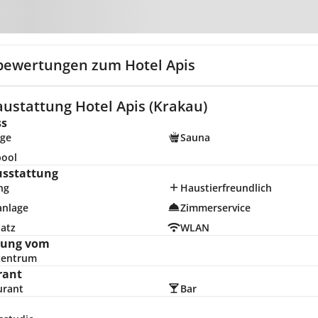
Zur Karte
bewertungen zum Hotel Apis
ustattung Hotel Apis (Krakau)
ss
ge
Sauna
pool
usstattung
ng
Haustierfreundlich
anlage
Zimmerservice
latz
WLAN
nung vom
zentrum
rant
urant
Bar