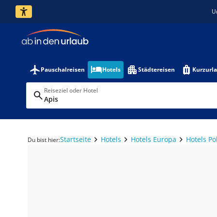
U
Pauschalreisen
Hotels
Städtereisen
Kurzurl
Reiseziel oder Hotel
Apis
Startseite
Hotels
Hotels Europa
Hotels Po
Du bist hier: