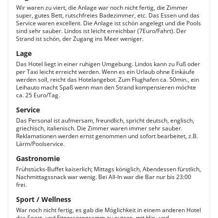
Wir waren zu viert, die Anlage war noch nicht fertig, die Zimmer
super, gutes Bett, rutschfreies Badezimmer, etc. Das Essen und das
Service waren excellent. Die Anlage ist schön angelegt und die Pools
sind sehr sauber. Lindos ist leicht erreichbar (7Euro/Fahrt). Der
Strand ist schön, der Zugang ins Meer weniger.
Lage
Das Hotel liegt in einer ruhigen Umgebung. Lindos kann zu Fuß oder
per Taxi leicht erreicht werden. Wenn es ein Urlaub ohne Einkäufe
werden soll, reicht das Hotelangebot. Zum Flughafen ca. 50min., ein
Leihauto macht Spaß wenn man den Strand kompensieren möchte
ca. 25 Euro/Tag.
Service
Das Personal ist aufmersam, freundlich, spricht deutsch, englisch,
griechisch, italienisch. Die Zimmer waren immer sehr sauber.
Reklamationen werden ernst genommen und sofort bearbeitet, z.B.
Lärm/Poolservice.
Gastronomie
Frühstücks-Buffet kaiserlich; Mittags königlich, Abendessen fürstlich,
Nachmittagssnack war wenig. Bei All-In war die Bar nur bis 23:00
frei.
Sport / Wellness
War noch nicht fertig, es gab die Möglichkeit in einem anderen Hotel
das Sport- und Fitnessprogramm zu nutzen, mit Hin- und