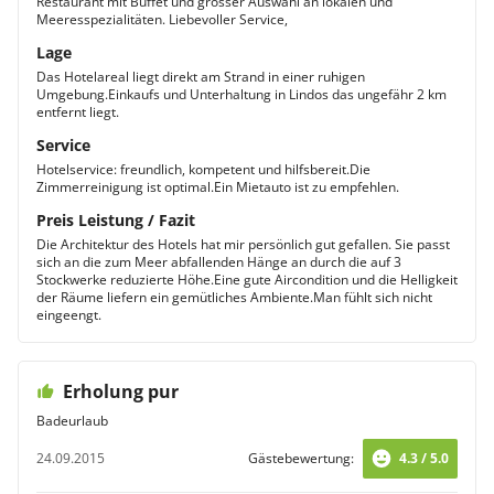
Restaurant mit Buffet und grosser Auswahl an lokalen und
Meeresspezialitäten. Liebevoller Service,
Lage
Das Hotelareal liegt direkt am Strand in einer ruhigen
Umgebung.Einkaufs und Unterhaltung in Lindos das ungefähr 2 km
entfernt liegt.
Service
Hotelservice: freundlich, kompetent und hilfsbereit.Die
Zimmerreinigung ist optimal.Ein Mietauto ist zu empfehlen.
Preis Leistung / Fazit
Die Architektur des Hotels hat mir persönlich gut gefallen. Sie passt
sich an die zum Meer abfallenden Hänge an durch die auf 3
Stockwerke reduzierte Höhe.Eine gute Aircondition und die Helligkeit
der Räume liefern ein gemütliches Ambiente.Man fühlt sich nicht
eingeengt.
Erholung pur
Badeurlaub
24.09.2015
Gästebewertung:
4.3 / 5.0