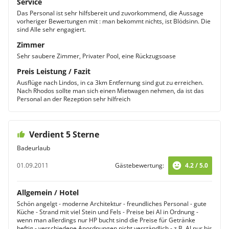
Service
Das Personal ist sehr hilfsbereit und zuvorkommend, die Aussage
vorheriger Bewertungen mit : man bekommt nichts, ist Blödsinn. Die
sind Alle sehr engagiert.
Zimmer
Sehr saubere Zimmer, Privater Pool, eine Rückzugsoase
Preis Leistung / Fazit
Ausflüge nach Lindos, in ca 3km Entfernung sind gut zu erreichen.
Nach Rhodos sollte man sich einen Mietwagen nehmen, da ist das
Personal an der Rezeption sehr hilfreich
Verdient 5 Sterne
Badeurlaub
01.09.2011
Gästebewertung:
4.2 / 5.0
Allgemein / Hotel
Schön angelgt - moderne Architektur - freundliches Personal - gute
Küche - Strand mit viel Stein und Fels - Preise bei AI in Ordnung -
wenn man allerdings nur HP bucht sind die Preise für Getränke
heftig - verschiedene Anordnungen nicht verständlich - z.B. AI nur bis