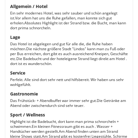
Allgemein / Hotel
Ein sehr modernes Hotel, was sehr sauber und schön angelegt
ist.Vor allem hat uns die Ruhe gefallen, man konnte sich gut
erholen.Absolutes Highlight ist der Strand bzw. die Bucht, man kann
dort prima schnorcheln.
Lage
Das Hotel ist abgelegen und gut für alle die, die Ruhe haben
möchten.Die nächste größere Stadt "Lindos" kann man zu Fuß oder
per Bus erreichen, dort gibt es auch ausreichend Kneipen, Geschäfte
etc.Die Badebucht und der hoteleigene Strand liegt direkt am Hotel .
dort ist es wunderschön.
Service
Perfekt. Alle sind dort sehr nett und hilfsbereit. Wir haben uns sehr
wohlgefühlt.
Gastronomie
Das Frühstück- + Abendbuffet war immer sehr gut.Die Getränke am
Abend oder zwischendurch sind sehr teuer.
Sport / Wellness
Highlight ist die Badebucht, dort kann man prima schnorcheln +
schwimmen.Ein kleinen Fitnessraum gibt es auch . Wasser +
Handtücher werden gestellt.Am Abend finden unten am Strand
kleine Shows statt.Am Strand gibt es kostenfrei Liegestühle, Schirme