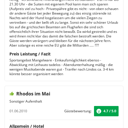
21.30 Uhr - die Suiten mit eigenem Pool kann man sich sparen
(Aufpreis viel zu hoch - Privatspähre gibt es nicht - von oben schauen
dir andere Gäste bei jeder Bewegung zu) das einzig störende ist
Nachts wird der Hund losgelassen um die vielen Ziegen zu
vertreiben - und der bellt oft zu lange. Sonst ein sehr schöner Urlaub
bis auf die grichischen Beamten am Flughafen die sind sich
offensichtlich ihrer Situation nicht bewußt. Da wirkd gestreikt und es
wird ihnen nicht klar das damit die falschen bestraft werden. Die
Gäste werden verärgert und bleiben für die nächsten Jahre fern.
Aber solange es eine reiche EU gibt die Milliarden ..... ???
Preis Leistung / Fazit
Sportangebot Mangelware - Einkaufsmöglichkeit ebenso -
Abwicklung mit Leihauto tadelos - Abendunterhaltung mäßig - die
wenigen Musikabende waren gut - Tranfer nach Lindos ca. 3-4 km
könnte besser organisiert werden
Rhodos im Mai
Sonstiger Aufenthalt
01.06.2010
Gästebewertung:
4.7 / 5.0
Allgemein / Hotel