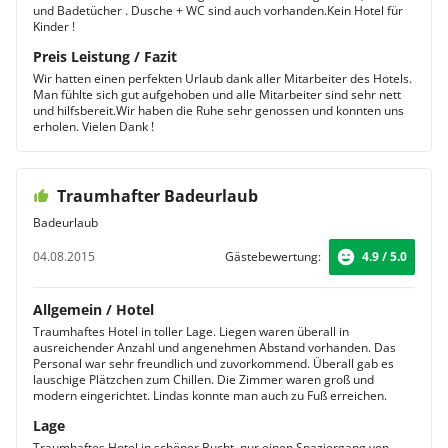
und Badetücher . Dusche + WC sind auch vorhanden.Kein Hotel für
Kinder !
Preis Leistung / Fazit
Wir hatten einen perfekten Urlaub dank aller Mitarbeiter des Hotels.
Man fühlte sich gut aufgehoben und alle Mitarbeiter sind sehr nett
und hilfsbereit.Wir haben die Ruhe sehr genossen und konnten uns
erholen. Vielen Dank !
Traumhafter Badeurlaub
Badeurlaub
04.08.2015
Gästebewertung:
4.9 / 5.0
Allgemein / Hotel
Traumhaftes Hotel in toller Lage. Liegen waren überall in
ausreichender Anzahl und angenehmen Abstand vorhanden. Das
Personal war sehr freundlich und zuvorkommend. Überall gab es
lauschige Plätzchen zum Chillen. Die Zimmer waren groß und
modern eingerichtet. Lindas konnte man auch zu Fuß erreichen.
Lage
Traumhaftes Hotel in schöner Bucht, nur einen Spaziergang von