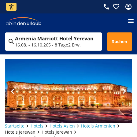
Armenia Marriott Hotel Yerevan
Suchen
16.08. - 16.10.26
5 - 8 Tage
2 Erw.
Startseite
Hotels
Hotels Asien
Hotels Armenien
Hotels Jerewan
Hotels Jerewan