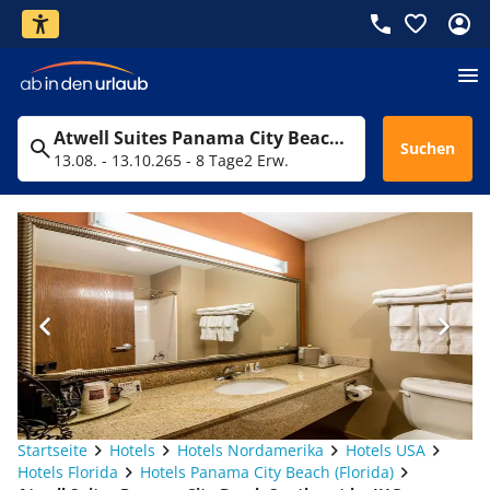
Atwell Suites Panama City Beach Southeast by IHG
Suchen
13.08. - 13.10.26
5 - 8 Tage
2 Erw.
Startseite
Hotels
Hotels Nordamerika
Hotels USA
Hotels Florida
Hotels Panama City Beach (Florida)