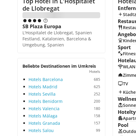
Top Hotel in
L'Hospitalet
Hotela
de Llobregat
Entfer
Stadt
Restau
SB Plaza Europa
Resta
L'Hospitalet de Llobregat, Spanien
Angebot
Festland, Katalonien, Barcelona &
Kinde
Umgebung, Spanien
Sport
Fitnes
Hotela
Beliebte Destinationen im Umkreis
WLAN
Hotels
Zimme
Hotels Barcelona
685
TV
Hotels Madrid
625
Küche
Hotels Sevilla
252
Wellne
Hotels Benidorm
200
Sonne
Hotels Valencia
180
Hotelty
Hotels Málaga
158
Apart
Hotels Granada
157
Pool
Hotels Salou
99
Outdo