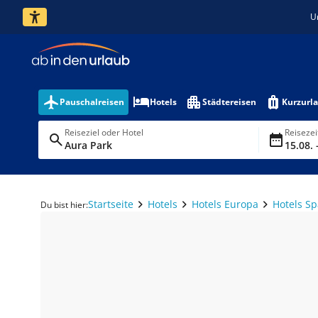
U
Pauschalreisen
Hotels
Städtereisen
Kurzurl
Reiseziel oder Hotel
Reiseze
Aura Park
15.08. 
Startseite
Hotels
Hotels Europa
Hotels S
Du bist hier: