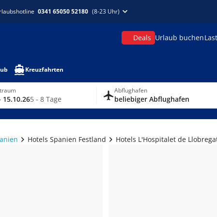
rlaubshotline
0341 65050 52180
(8-23 Uhr)
Deals
Urlaub buchen
Las
aub
Kreuzfahrten
itraum
Abflughafen
- 15.10.26
5 - 8 Tage
beliebiger Abflughafen
panien
Hotels Spanien Festland
Hotels L'Hospitalet de Llobrega