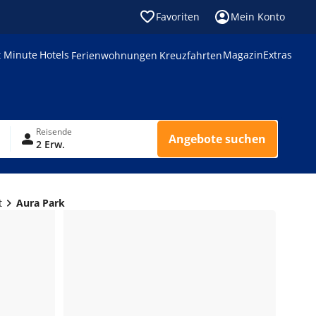
Favoriten
Mein Konto
t Minute
Hotels
Magazin
Extras
Ferienwohnungen
Kreuzfahrten
Reisende
Angebote suchen
2 Erw.
t
Aura Park