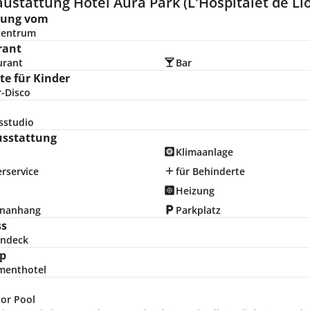
ustattung Hotel Aura Park (L'Hospitalet de Ll
nung vom
zentrum
rant
urant
Bar
e für Kinder
r-Disco
sstudio
usstattung
Klimaanlage
rservice
für Behinderte
Heizung
nanhang
Parkplatz
ss
ndeck
p
menthotel
or Pool