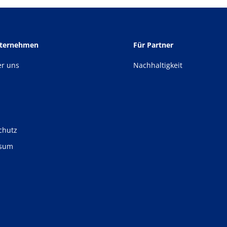
nternehmen
Für Partner
er uns
Nachhaltigkeit
chutz
ssum