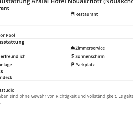
austattung Azalai Hotel Nouakchott (Nouakcho
rant
Restaurant
or Pool
usstattung
Zimmerservice
erfreundlich
Sonnenschirm
anlage
Parkplatz
ss
ndeck
sstudio
aben sind ohne Gewähr von Richtigkeit und Vollständigkeit. Es gel
.