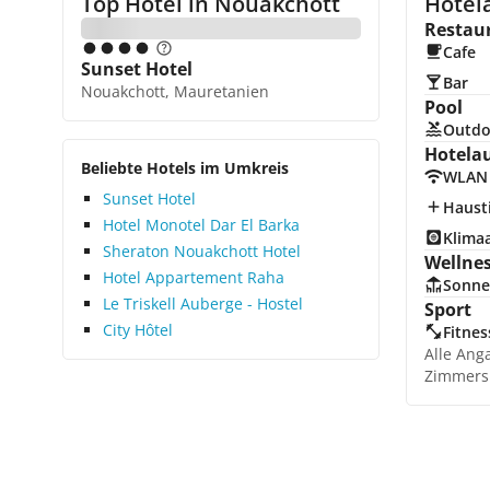
Top Hotel in
Nouakchott
Hotel
Restau
Cafe
Sunset Hotel
Bar
Nouakchott, Mauretanien
Pool
Outdo
Hotela
Beliebte Hotels im Umkreis
WLAN
Sunset Hotel
Hausti
Hotel Monotel Dar El Barka
Klima
Sheraton Nouakchott Hotel
Wellne
Hotel Appartement Raha
Sonne
Le Triskell Auberge - Hostel
Sport
City Hôtel
Fitnes
Alle Ang
Zimmers