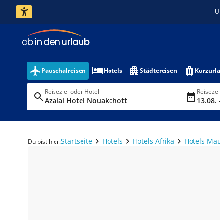
U
Pauschalreisen
Hotels
Städtereisen
Kurzurl
Reiseziel oder Hotel
Reiseze
Azalai Hotel Nouakchott
13.08. 
Startseite
Hotels
Hotels Afrika
Hotels Ma
Du bist hier: