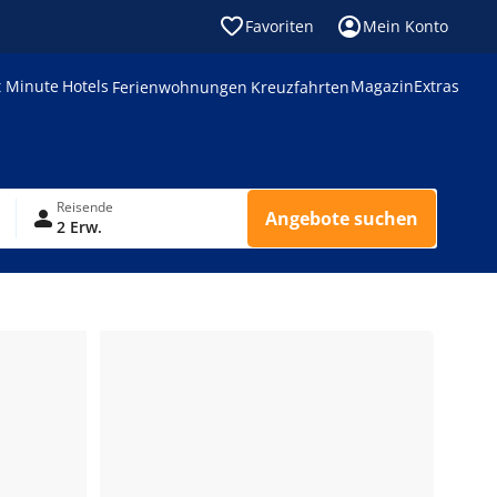
Favoriten
Mein Konto
t Minute
Hotels
Magazin
Extras
Ferienwohnungen
Kreuzfahrten
Reisende
Angebote suchen
2 Erw.