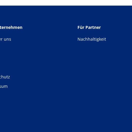
nternehmen
Für Partner
er uns
Nachhaltigkeit
chutz
ssum