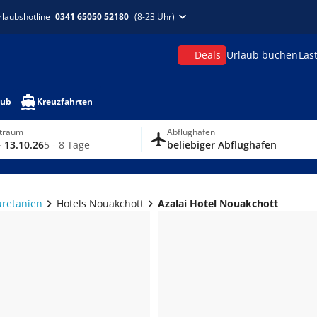
rlaubshotline
0341 65050 52180
(8-23 Uhr)
Deals
Urlaub buchen
Las
aub
Kreuzfahrten
itraum
Abflughafen
- 13.10.26
5 - 8 Tage
beliebiger Abflughafen
uretanien
Hotels Nouakchott
Azalai Hotel Nouakchott