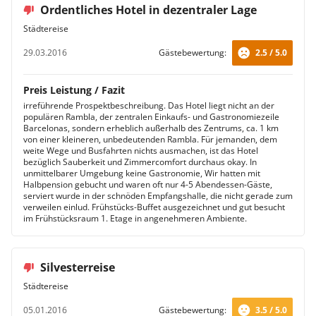
Ordentliches Hotel in dezentraler Lage
Städtereise
29.03.2016
Gästebewertung:
2.5 / 5.0
Preis Leistung / Fazit
irreführende Prospektbeschreibung. Das Hotel liegt nicht an der
populären Rambla, der zentralen Einkaufs- und Gastronomiezeile
Barcelonas, sondern erheblich außerhalb des Zentrums, ca. 1 km
von einer kleineren, unbedeutenden Rambla. Für jemanden, dem
weite Wege und Busfahrten nichts ausmachen, ist das Hotel
bezüglich Sauberkeit und Zimmercomfort durchaus okay. In
unmittelbarer Umgebung keine Gastronomie, Wir hatten mit
Halbpension gebucht und waren oft nur 4-5 Abendessen-Gäste,
serviert wurde in der schnöden Empfangshalle, die nicht gerade zum
verweilen einlud. Frühstücks-Buffet ausgezeichnet und gut besucht
im Frühstücksraum 1. Etage in angenehmeren Ambiente.
Silvesterreise
Städtereise
05.01.2016
Gästebewertung:
3.5 / 5.0