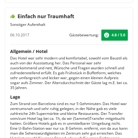
Einfach nur Traumhaft
Sonstiger Aufenthalt
06.10.2017
Gästebewertung:
4.8 / 5.0
Allgemein / Hotel
Das Hotel war sehr modern und komfortabel, sowohl vom Baustil als
auch von der Ausstattung her. Das Personal war sehr
zuvorkommend und nett, Wünsche und Fragen wurden schnell und
zufriedenstellend erfüllt. Es gab Frühstück in Buffetform, welches
sehr umfangreich und lecker war, gegen einen kleinen Aufpreis
sogar aufs Zimmer. Der Altersdurchschnitt der Gäste lag m.E. bei ca.
35 Jahren.
Lage
Zum Strand von Barcelona sind es nur 5 Gehminuten. Das Hotel war
zentrumsnah und sehr ruhig gelegen, in der Nähe gab es viele
zahlreiche 24h Supermärkte und kleine Restaurants. Der Transfer
vom/zum Hotel lag bei ca. 1h, da wir (Sammel)Transfer mitgebucht
hatten. Größere Hotels gab es in unmittelbarer Umgebung nicht.
Eine U-Bahn-Station war nur ca. 8 Gehmin. entfernt, von da aus kann
man die Sehenswürdigkeiten im Zentrum sehr gut erreichen. Das