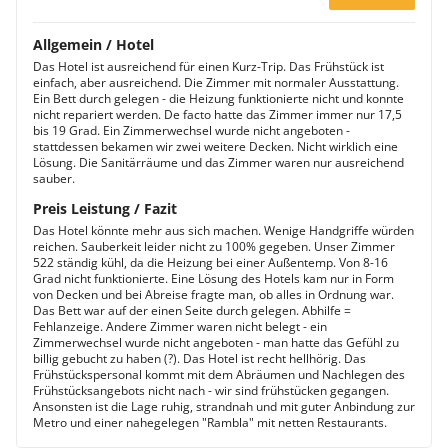
Allgemein / Hotel
Das Hotel ist ausreichend für einen Kurz-Trip. Das Frühstück ist
einfach, aber ausreichend. Die Zimmer mit normaler Ausstattung.
Ein Bett durch gelegen - die Heizung funktionierte nicht und konnte
nicht repariert werden. De facto hatte das Zimmer immer nur 17,5
bis 19 Grad. Ein Zimmerwechsel wurde nicht angeboten -
stattdessen bekamen wir zwei weitere Decken. Nicht wirklich eine
Lösung. Die Sanitärräume und das Zimmer waren nur ausreichend
sauber.
Preis Leistung / Fazit
Das Hotel könnte mehr aus sich machen. Wenige Handgriffe würden
reichen. Sauberkeit leider nicht zu 100% gegeben. Unser Zimmer
522 ständig kühl, da die Heizung bei einer Außentemp. Von 8-16
Grad nicht funktionierte. Eine Lösung des Hotels kam nur in Form
von Decken und bei Abreise fragte man, ob alles in Ordnung war.
Das Bett war auf der einen Seite durch gelegen. Abhilfe =
Fehlanzeige. Andere Zimmer waren nicht belegt - ein
Zimmerwechsel wurde nicht angeboten - man hatte das Gefühl zu
billig gebucht zu haben (?). Das Hotel ist recht hellhörig. Das
Frühstückspersonal kommt mit dem Abräumen und Nachlegen des
Frühstücksangebots nicht nach - wir sind frühstücken gegangen.
Ansonsten ist die Lage ruhig, strandnah und mit guter Anbindung zur
Metro und einer nahegelegen "Rambla" mit netten Restaurants.