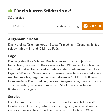
Für ein kurzen Städtetrip ok!
Städtereise
11.12.2015
Gästebewertung:
2.8 / 5.0
Allgemein / Hotel
Das Hotel ist für einen kurzen Städte Trip völlig in Ordnung. Es liegt
relativ nah am Strand (5 Min zu Fuß).
Lage
Die Lage des Hotel's ist ok. Das ist aber natürlich subjektiv zu
betrachten, was man in Barcelona vor hat. Wir waren für 3 Nächte
im Hotel und wollten so viel es geht von der Stadt sehen. Das Hotel
liegt ca 5Min vom Strand entfernt. Wenn man die Bus-Touristic-Tour
machen möchte, liegt die nächste Haltestelle 10 Min zu Fuß vom
Hotel entfernt.Das Hotel liegt in einer Ruhigen Lage, man kann also
super schlafen, muss aber immer ein Stück zu den nächsten
Restaurants etc gehen.
Service
DIe Hotelmitarbeiter waren alle sehr freundlich und hilfsbereit!
Deutsch konnte keiner, dafür aber alle Englisch, was ok ist.Was ich
immer ein wenig "frech" finde ist, dass man im Hotel die Wage