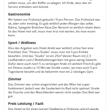
zahlen muss, um den Koffer zu wiegen. Ich finde, dass das im
Service enthalten sein könnte.
Gastronomie
Wir hatten nur Frühstück gebucht / 9 pro Person. Das Frühstück war
ok, aber sehr eintönig. Es gab wirklich jeden Morgen das selbe.
Rührei, Spiegelei Brötchen Käse.Der Bereich ist wirklich relativ klein.
Ist das Hotel mal voll, muss man erst mal warten, bis man essen
kann.
Sport / Wellness
Also das Angebot vom Hotel direkt war wirklich schon fast eine
Frechheit. Das "Fitness-Studio" muss man mit 5 pro Einheit
bezahlen. Und das "Studio" ist ein 25m² kleiner Raum mit 2-3
Laufbändern und 2 Multifunktiongeräten mit ganz wenig Gewicht.
Dafür dann auch noch 5 zu verlangen finde ich wirklich Frech.Es gibt
ein Fitness studio ca 10 Min die Straße runter, wo man auch 5 pro
Tageskarte bezahlt und da bekommt man ein 2 stöckiges Gym.
Zimmer
Das Zimmer war schön eingerichtet und das Wlan hat super
funktioniert. Jedoch war die Sauberkeit im Bad nicht optimal. Grade
die Dusche und das Waschbecken waren nicht sauber.Das Bett war
gut.
Preis Leistung / Fazit
Das Hotel ist für einen kurzen Städtetrip in Ordnung und ich würde