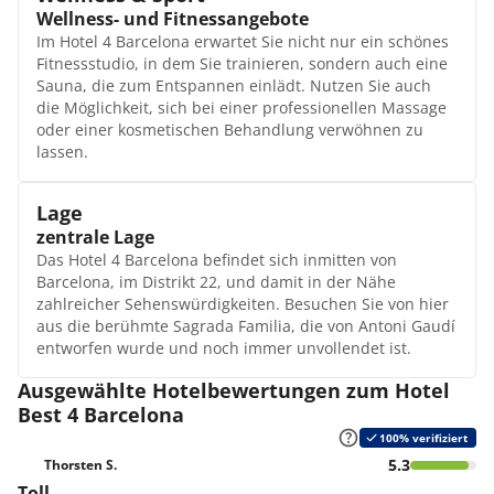
Diätecke.
einen Ausflug in das Nachtleben Barcelonas zurecht.
Wellness- und Fitnessangebote
Bar(s)
Dreibettzimmer
Im Hotel 4 Barcelona erwartet Sie nicht nur ein schönes
In der Cafeteria haben Sie die Möglichkeit, ein schnelles
In diesem Zimmer wohnen bis zu 3 Personen und
Fitnessstudio, in dem Sie trainieren, sondern auch eine
Frühstück einzunehmen oder auch zu entspannen.
schlafen auf dem Sofabett sowie einem Doppelbett oder
Sauna, die zum Entspannen einlädt. Nutzen Sie auch
Dabei gönnen Sie sich einen erfrischenden Cocktail,
Twin-Betten. Hier tanken Sie Kraft für ereignisreiche
die Möglichkeit, sich bei einer professionellen Massage
einen Longdrink oder kommen in den Genuss einer
Tage! Zudem stehen ein vollständig ausgestattetes
oder einer kosmetischen Behandlung verwöhnen zu
Auswahl an exklusiven Gins.
Badezimmer, der Internetzugang über WLAN sowie ein
lassen.
Flachbildfernseher zur Verfügung.
Lage
zentrale Lage
Das Hotel 4 Barcelona befindet sich inmitten von
Barcelona, im Distrikt 22, und damit in der Nähe
zahlreicher Sehenswürdigkeiten. Besuchen Sie von hier
aus die berühmte Sagrada Familia, die von Antoni Gaudí
entworfen wurde und noch immer unvollendet ist.
Ausgewählte Hotelbewertungen zum Hotel
Best 4 Barcelona
100% verifiziert
5.3
Thorsten S.
Toll