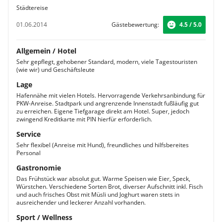
Städtereise
01.06.2014
Gästebewertung:
4.5 / 5.0
Allgemein / Hotel
Sehr gepflegt, gehobener Standard, modern, viele Tagestouristen
(wie wir) und Geschäftsleute
Lage
Hafennähe mit vielen Hotels. Hervorragende Verkehrsanbindung für
PKW-Anreise. Stadtpark und angrenzende Innenstadt fußläufig gut
zu erreichen. Eigene Tiefgarage direkt am Hotel. Super, jedoch
zwingend Kreditkarte mit PIN hierfür erforderlich.
Service
Sehr flexibel (Anreise mit Hund), freundliches und hilfsbereites
Personal
Gastronomie
Das Frühstück war absolut gut. Warme Speisen wie Eier, Speck,
Würstchen. Verschiedene Sorten Brot, diverser Aufschnitt inkl. Fisch
und auch frisches Obst mit Müsli und Joghurt waren stets in
ausreichender und leckerer Anzahl vorhanden.
Sport / Wellness