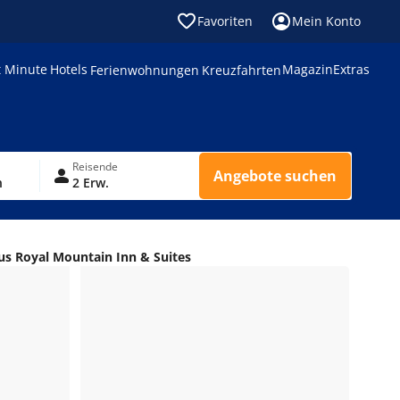
Favoriten
Mein Konto
t Minute
Hotels
Magazin
Extras
Ferienwohnungen
Kreuzfahrten
Reisende
Angebote suchen
n
2 Erw.
us Royal Mountain Inn & Suites