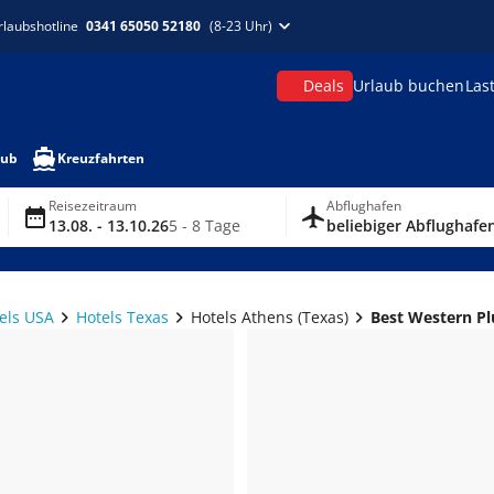
rlaubshotline
0341 65050 52180
(8-23 Uhr)
Deals
Urlaub buchen
Las
aub
Kreuzfahrten
Reisezeitraum
Abflughafen
13.08. - 13.10.26
5 - 8 Tage
beliebiger Abflughafe
els USA
Hotels Texas
Hotels Athens (Texas)
Best Western Pl