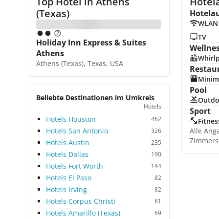
Top Hotel in
Athens
Hotela
(Texas)
Hotela
WLAN
TV
Holiday Inn Express & Suites
Wellne
Athens
Whirl
Athens (Texas), Texas, USA
Restau
Minim
Pool
Beliebte Destinationen im Umkreis
Outdo
Hotels
Sport
Hotels Houston
462
Fitnes
Hotels San Antonio
Alle Ang
326
Zimmers
Hotels Austin
235
Hotels Dallas
190
Hotels Fort Worth
144
Hotels El Paso
82
Hotels Irving
82
Hotels Corpus Christi
81
Hotels Amarillo (Texas)
69