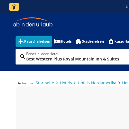
U
Pauschalreisen
Hotels
Städtereisen
Kurzurl
Reiseziel oder Hotel
Best Western Plus Royal Mountain Inn & Suites
Startseite
Hotels
Hotels Nordamerika
Hot
Du bist hier: