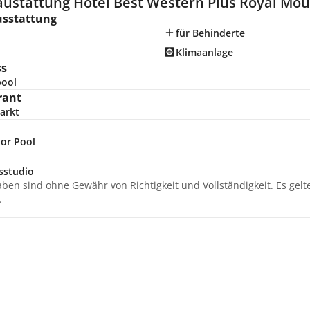
ustattung Hotel Best Western Plus Royal Moun
usstattung
für Behinderte
Klimaanlage
ss
pool
rant
arkt
or Pool
sstudio
aben sind ohne Gewähr von Richtigkeit und Vollständigkeit. Es gel
.