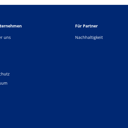
nternehmen
Für Partner
er uns
Nachhaltigkeit
chutz
ssum