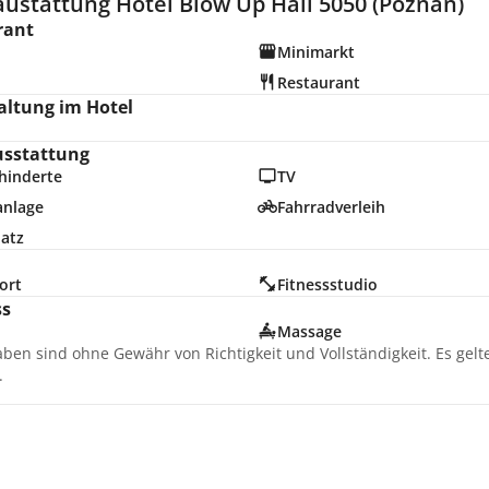
austattung Hotel Blow Up Hall 5050 (Poznan)
rant
Minimarkt
Restaurant
altung im Hotel
usstattung
hinderte
TV
anlage
Fahrradverleih
latz
ort
Fitnessstudio
ss
Massage
aben sind ohne Gewähr von Richtigkeit und Vollständigkeit. Es gel
.