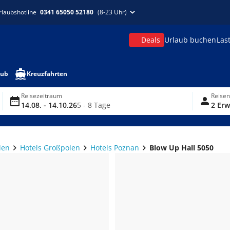
rlaubshotline
0341 65050 52180
(8-23 Uhr)
Deals
Urlaub buchen
Las
aub
Kreuzfahrten
Reisezeitraum
Reise
14.08. - 14.10.26
5 - 8 Tage
2 Erw
len
Hotels Großpolen
Hotels Poznan
Blow Up Hall 5050