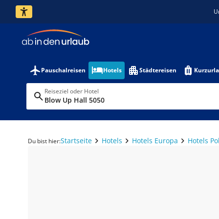
U
Pauschalreisen
Hotels
Städtereisen
Kurzurl
Reiseziel oder Hotel
Blow Up Hall 5050
Startseite
Hotels
Hotels Europa
Hotels Po
Du bist hier: