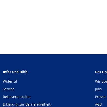
Infos und Hilfe
Das U
Widerruf
Wir üb
Service
Jobs
Reiseveranstalter
Presse
Erklärung zur Barrierefreiheit
AGB