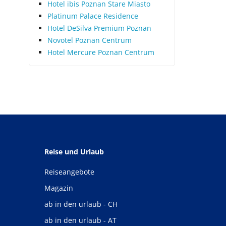
Hotel ibis Poznan Stare Miasto
Platinum Palace Residence
Hotel DeSilva Premium Poznan
Novotel Poznan Centrum
Hotel Mercure Poznan Centrum
Reise und Urlaub
Reiseangebote
Magazin
ab in den urlaub - CH
ab in den urlaub - AT