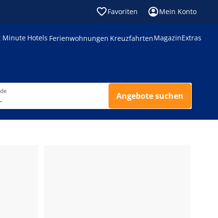
Favoriten
Mein Konto
t Minute
Hotels
Magazin
Extras
Ferienwohnungen
Kreuzfahrten
nde
Angebote suchen
.