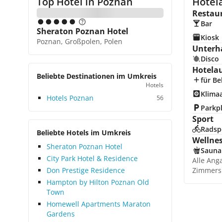
Top Hotel in
Poznan
Hotel
Restau
Bar
Sheraton Poznan Hotel
Kiosk
Poznan, Großpolen, Polen
Unterh
Disco
Hotela
Beliebte Destinationen im Umkreis
für Be
Hotels
Klima
Hotels Poznan
56
Parkp
Sport
Radsp
Beliebte Hotels im Umkreis
Wellne
Sheraton Poznan Hotel
Sauna
City Park Hotel & Residence
Alle Ang
Don Prestige Residence
Zimmers
Hampton by Hilton Poznan Old
Town
Homewell Apartments Maraton
Gardens