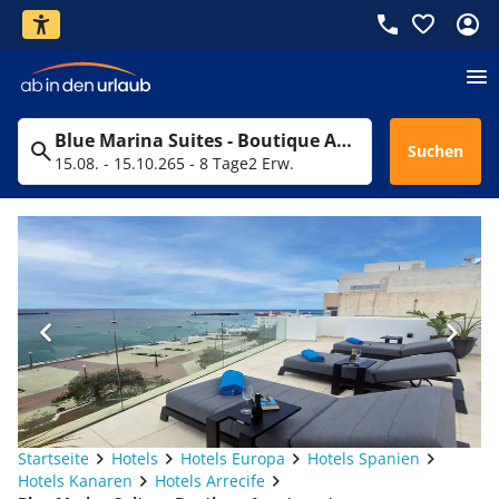
Blue Marina Suites - Boutique Apartments
Suchen
15.08. - 15.10.26
5 - 8 Tage
2 Erw.
Startseite
Hotels
Hotels Europa
Hotels Spanien
Hotels Kanaren
Hotels Arrecife