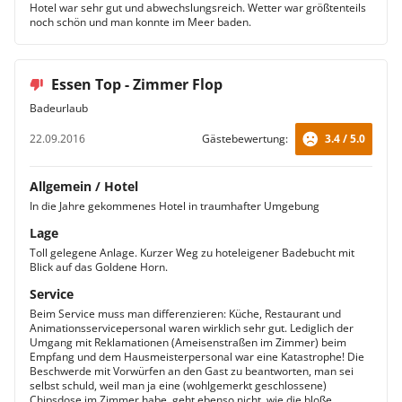
Hotel war sehr gut und abwechslungsreich. Wetter war größtenteils
noch schön und man konnte im Meer baden.
Essen Top - Zimmer Flop
Badeurlaub
22.09.2016
Gästebewertung:
3.4 / 5.0
Allgemein / Hotel
In die Jahre gekommenes Hotel in traumhafter Umgebung
Lage
Toll gelegene Anlage. Kurzer Weg zu hoteleigener Badebucht mit
Blick auf das Goldene Horn.
Service
Beim Service muss man differenzieren: Küche, Restaurant und
Animationsservicepersonal waren wirklich sehr gut. Lediglich der
Umgang mit Reklamationen (Ameisenstraßen im Zimmer) beim
Empfang und dem Hausmeisterpersonal war eine Katastrophe! Die
Beschwerde mit Vorwürfen an den Gast zu beantworten, man sei
selbst schuld, weil man ja eine (wohlgemerkt geschlossene)
Chipsdose im Zimmer habe, geht ebenso nicht, wie die bloße