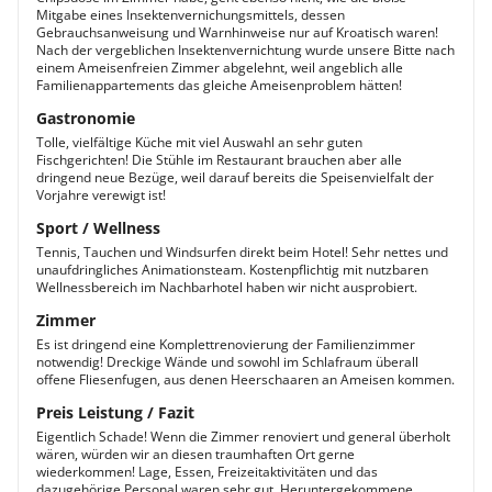
Mitgabe eines Insektenvernichungsmittels, dessen
Gebrauchsanweisung und Warnhinweise nur auf Kroatisch waren!
Nach der vergeblichen Insektenvernichtung wurde unsere Bitte nach
einem Ameisenfreien Zimmer abgelehnt, weil angeblich alle
Familienappartements das gleiche Ameisenproblem hätten!
Gastronomie
Tolle, vielfältige Küche mit viel Auswahl an sehr guten
Fischgerichten! Die Stühle im Restaurant brauchen aber alle
dringend neue Bezüge, weil darauf bereits die Speisenvielfalt der
Vorjahre verewigt ist!
Sport / Wellness
Tennis, Tauchen und Windsurfen direkt beim Hotel! Sehr nettes und
unaufdringliches Animationsteam. Kostenpflichtig mit nutzbaren
Wellnessbereich im Nachbarhotel haben wir nicht ausprobiert.
Zimmer
Es ist dringend eine Komplettrenovierung der Familienzimmer
notwendig! Dreckige Wände und sowohl im Schlafraum überall
offene Fliesenfugen, aus denen Heerschaaren an Ameisen kommen.
Preis Leistung / Fazit
Eigentlich Schade! Wenn die Zimmer renoviert und general überholt
wären, würden wir an diesen traumhaften Ort gerne
wiederkommen! Lage, Essen, Freizeitaktivitäten und das
dazugehörige Personal waren sehr gut. Heruntergekommene