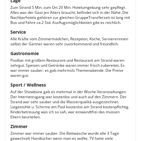
Lage
Zum Strand 5 Min. zum Ort 20 Min. Hotelumgebung sehr gepflegt.
Alles was der Gast jen Alters braucht, befindet sich in der Nähe. Die
Nachbarhotels gehören zur gleichen GruppeTranzferzeit ist lang mit
Bus und Fähre ca.2 Std. Ausflugsmöglichkeiten gibt es reichlich.
Service
Alle Kräfte vom Zimmermädchen, Rezeption, Köche, Serviererinnen
selbst der Gärtner waren sehr zuvorkommend und freundlich.
Gastronomie
Poolbar mit großem Restaurant und Restaurant am Strand waren
sehrgut. Speisen und Getränke waren immer frisch zubereitet. Es
war immer sauber. es gab mehrmsls Themenabende. Die Preise
waren gut.
Sport / Wellness
Auf der Showbüne gab es mehrmal in der Woche Veranstaltungen
Der Internetzugang war kostenlos und auch auf den Zimmern. Der
Strand war sehr sauber und die Wasserqualitä ausgezeichnet.
Liegestühle u. Schirme am Pool kostenlos am Strand kostenpflichtig.
Kinderbetreuung was ich so sah, war einwandtfrei das müssen
Eltern beurteilen.
Zimmer
Zimmer war immer sauber. Die Bettwäsche wurde alle 3 Tage
gewechselt Handtücher wenn man es wollte. TV hatte viele