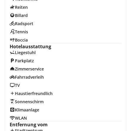
Reiten
Billard
Radsport
Tennis
Boccia
Hotelausstattung
Liegestuhl
Parkplatz
Zimmerservice
Fahrradverleih
TV
Haustierfreundlich
Sonnenschirm
Klimaanlage
WLAN
Entfernung vom
Stadtzentrum