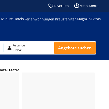
Favoriten
Mein Konto
t Minute
Hotels
Magazin
Extras
Ferienwohnungen
Kreuzfahrten
Reisende
Angebote suchen
2 Erw.
otel Teatro