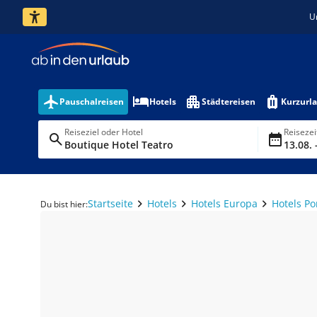
U
Pauschalreisen
Hotels
Städtereisen
Kurzurl
Reiseziel oder Hotel
Reiseze
Boutique Hotel Teatro
13.08. 
Startseite
Hotels
Hotels Europa
Hotels Po
Du bist hier: