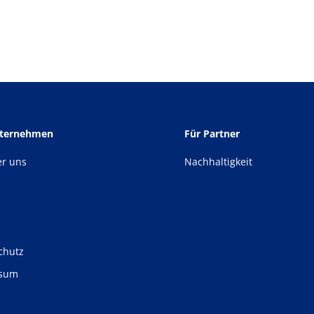
nternehmen
Für Partner
er uns
Nachhaltigkeit
chutz
ssum