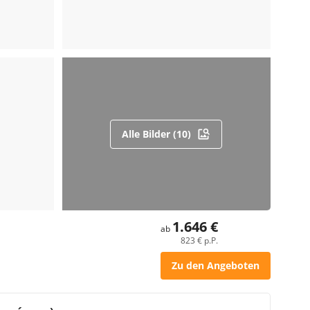
Alle Bilder (10)
1.646 €
ab
823 € p.P.
Zu den Angeboten