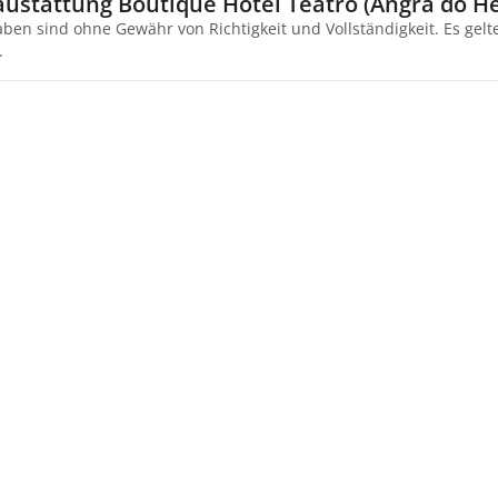
austattung Boutique Hotel Teatro (Angra do H
aben sind ohne Gewähr von Richtigkeit und Vollständigkeit. Es gel
.