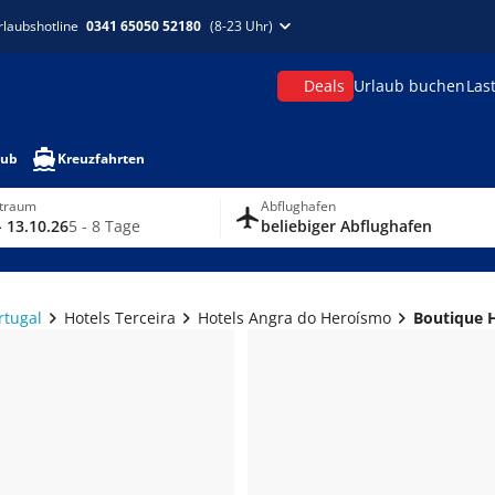
rlaubshotline
0341 65050 52180
(8-23 Uhr)
Deals
Urlaub buchen
Las
aub
Kreuzfahrten
itraum
Abflughafen
- 13.10.26
5 - 8 Tage
beliebiger Abflughafen
rtugal
Hotels Terceira
Hotels Angra do Heroísmo
Boutique H