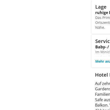
Aerobic 
Lage
nicht auf
ruhige 
Animat
Das Prim
Lassen S
Ortszent
Programm
Nähe.
tanzen.
Servi
Baby- /
Im Minic
und an P
Mehr an
Fahrrad
Entdecke
Hotel 
Auf zeh
Gardens
Familie
Safe au
Balkon.