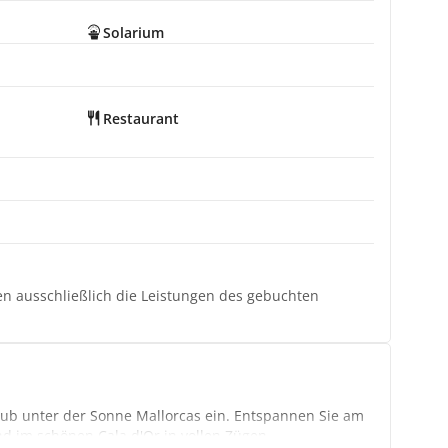
Solarium
Restaurant
ten ausschließlich die Leistungen des gebuchten
aub unter der Sonne Mallorcas ein. Entspannen Sie am
nd im schönen Cala d'Or in vollen Zügen.