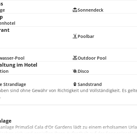
ss
ge
Sonnendeck
p
enhotel
rant
Poolbar
hwasser-Pool
Outdoor Pool
altung im Hotel
tion
Disco
e Strandlage
Sandstrand
aben sind ohne Gewähr von Richtigkeit und Vollständigkeit. Es gel
.
nlage
lanlage PrimaSol Cala d'Or Gardens lädt zu einem erholsamen Url
frischen sich und genießen Ihren Aufenthalt auf der Sonneninsel u