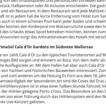
g von den Urlaubsplänen und persönlichen Vorlieben kann 
hstück, Halbpension oder All Inclusive entscheiden. Die ga
 und ein Restaurant. In dem Restaurant wird jede Mahlzeit 
aft ist in jedem Fall die kurze Entfernung vom Hotel zum S
 auch in einem schönen Pool kann jeder baden und schwim
nder können den Kinderpool mit Wasserrutsche sowie den ho
 des Urlaubs etwas Sport betreiben möchten, können zum Be
. Ansonsten sorgt das Animationsteam des Hotels mit ver
rimaSol Cala d'Or Gardens im Südosten Mallorcas
e vor zählt Cala d'Or zu den typischen Touristenorten auf 
mmiges Bild sorgen und erinnern an Ibiza. Von dem mehr als
he Ausflugsziele an. Mit dem Hafen hat aber auch Cala d'Or 
 von Yachten und historischen Bauwerken interessiert. Zum
 und zum anderen um die Festung Es Forti aus dem 18. Jah
henswürdigkeit der besonderen Art sind die Coves del Drac
inhöhlensystem ist in etwa einer halben Stunde Fahrzeit mi
h der Höhlen gelegene Porto Cristo. Das Besondere an den D
en von einer Führung durch das Höhlensystem wird den Be
hes Live-Konzert geboten.