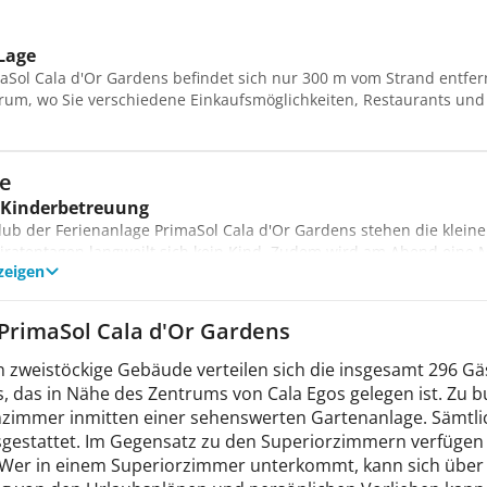
oder Gymnastik fit oder treffen bei einer Partie Volleyball andere
.
Lage
ion / Unterhaltung
aSol Cala d'Or Gardens befindet sich nur 300 m vom Strand entfern
ie keine Langeweile aufkommen! Mit dem Animationsteam ist das n
rum, wo Sie verschiedene Einkaufsmöglichkeiten, Restaurants und Ba
 für Sie vorbereitet. Ihre Kinder nutzen zudem die Möglichkeit, 
ce
 Kinderbetreuung
lub der Ferienanlage PrimaSol Cala d'Or Gardens stehen die kleinen
iratentagen langweilt sich kein Kind. Zudem wird am Abend eine Mi
zeigen
verleih
n Sie die Insel auf geführten Radtouren oder aber auch auf eigene
PrimaSol Cala d'Or Gardens
n zweistöckige Gebäude verteilen sich die insgesamt 296 G
, das in Nähe des Zentrums von Cala Egos gelegen ist. Zu
nzimmer inmitten einer sehenswerten Gartenanlage. Sämtli
sgestattet. Im Gegensatz zu den Superiorzimmern verfügen
 Wer in einem Superiorzimmer unterkommt, kann sich über 