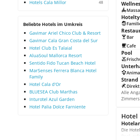
urigen Bimmelbahn zu den
Hotels Cala Millor
48
Wellne
urbanen Einkaufsstraßen. Die
Massa
Mahlzeiten waren üppig und
Hotelty
abwechslungsreich. Gewünscht
Famili
Beliebte Hotels im Umkreis
hätten wir uns mehr
Restau
Gavimar Ariel Chico Club & Resort
einheimische Spezialitäten.
Bar
Gavimar Cala Gran Costa del Sur
Allerdings konnten wie die heiß
Cafe
Hotel Club Es Talaial
geliebten Tapas in einer
Pool
Strandbodega genießen. Das
AluaSoul Mallorca Resort
Frisc
Hotel erweist sich, aufgrund
Sentido Fido Tucan Beach Hotel
Unterh
seines pulsierenden
MarSenses Ferrera Blanca Hotel
Anima
Animationsprogramms, als ideal
Family
Strand
für erlebnishungrige Familien
Hotel Cala d'Or
Direkt
und junge Leute. Zumal es vor
BLUESEA Club Marthas
Alle Ang
23:00 Uhr nicht wirklich ruhig
Zimmers
Inturotel Azul Garden
wird, ist eine gewisse Portion
Hotel Palia Dolce Farniente
Verständnis für die
Hotel
Feierfreudigkeit der Gäste
Hotela
gefragt. Wettgemacht wurde der
Die Hote
Geräuschpegel allerdings durch
Pool, er
die diskrete Bestimmtheit der