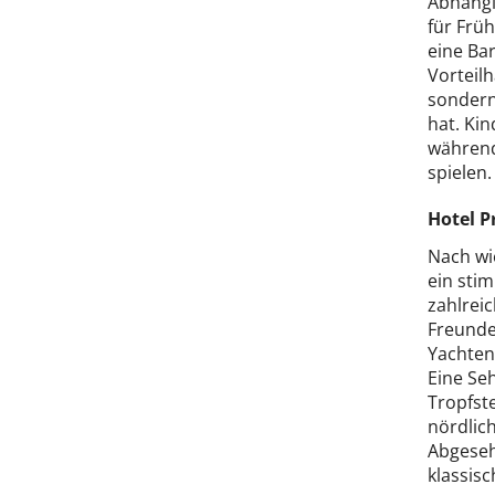
Abhängi
für Frü
eine Bar
Vorteilh
sondern
hat. Ki
während
spielen
Hotel P
Nach wi
ein sti
zahlreic
Freunde
Yachten
Eine Se
Tropfste
nördlic
Abgeseh
klassisc