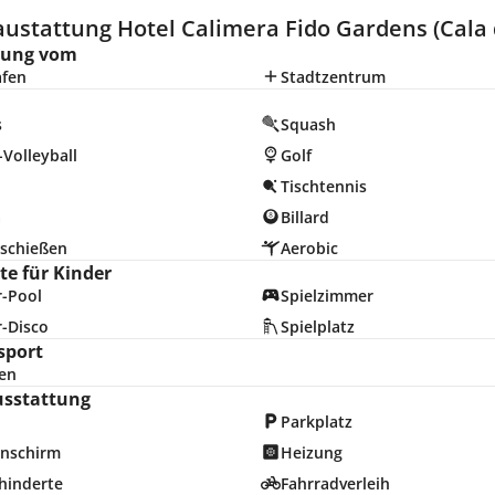
ustattung Hotel Calimera Fido Gardens (Cala 
nung vom
afen
Stadtzentrum
s
Squash
Volleyball
Golf
Tischtennis
a
Billard
schießen
Aerobic
e für Kinder
r-Pool
Spielzimmer
r-Disco
Spielplatz
sport
en
usstattung
Parkplatz
nschirm
Heizung
hinderte
Fahrradverleih