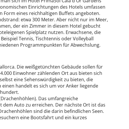
man sich im Hotel PrimaSol Cala d'Or Gardens
stronomischen Einrichtungen des Hotels umfassen
in Form eines reichhaltigen Buffets angeboten.
andstrand: etwa 300 Meter. Aber nicht nur im Meer,
men, der ein Zimmer in diesem Hotel gebucht
teleigenen Spielplatz nutzen. Erwachsene, die
ispiel Tennis, Tischtennis oder Volleyball
schiedenen Programmpunkten für Abwechslung.
Mallorca. Die weißgetünchten Gebäude sollen für
 4.000 Einwohner zählenden Ort aus bieten sich
selbst eine Sehenswürdigkeit zu bieten, die
 einen handelt es sich um vor Anker liegende
rhundert.
 (Drachenhöhlen). Das umfangreiche
t dem Auto zu erreichen. Der nächste Ort ist das
rachenhöhlen sind die darin befindlichen Seen.
suchern eine Bootsfahrt und ein kurzes