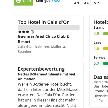
Sehr gut
(9 Bew.)
5.1 / 6
4.9
4.6
5.7
Top Hotel in
Cala d'Or
Hotel
Strand
4.9
Gavimar Ariel Chico Club &
Resort
Lage
Cala d'Or, Balearen, Mallorca,
4.6
Spanien
Service
5.7
Expertenbewertung
Nettes 3-Sterne-Ambiente mit viel
Das s
Animation
Mit KI ers
Wer ein 3-Sterne-Hotel bucht,
Das Hote
darf ein Interieur der Mittelklasse
Strand i
erwarten. Das Cala D‘or Garden
Dienstle
hat uns in dieser Hinsicht mehr
einfache
als angenehm überrascht. Nicht