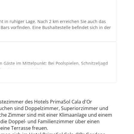
 Gäste! Langeweile kommt bei Sportfreunden garantiert
t in ruhiger Lage. Nach 2 km erreichen Sie auch das
ahezu unmöglich, denn das hat ein vielseitiges
rs vorfinden. Eine Bushaltestelle befindet sich in der
den Miniclub zu besuchen und in der Minidisco zu
 Gäste im Mittelpunkt: Bei Poolspielen, Schnitzeljagd
nidisco veranstaltet.
 Faust!
ästezimmer des Hotels PrimaSol Cala d'Or
 buchen sind Doppelzimmer, Superiorzimmer und
che Zimmer sind mit einer Klimaanlage und einem
 die Doppel- und Familienzimmer über einen
eine Terrasse freuen.