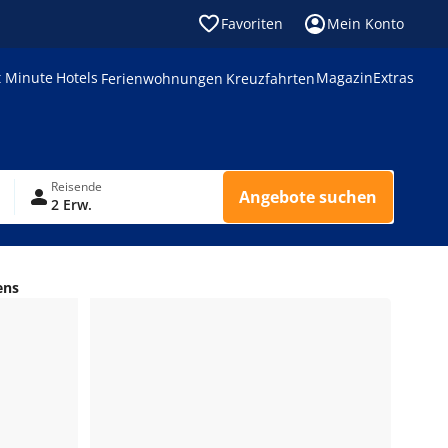
Favoriten
Mein Konto
t Minute
Hotels
Magazin
Extras
Ferienwohnungen
Kreuzfahrten
Reisende
Angebote suchen
2 Erw.
ens