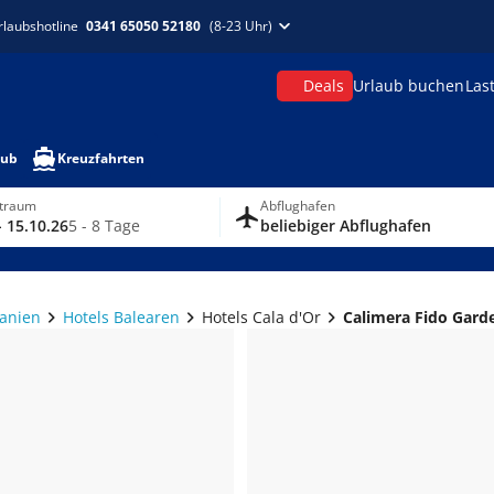
rlaubshotline
0341 65050 52180
(8-23 Uhr)
Deals
Urlaub buchen
Las
aub
Kreuzfahrten
itraum
Abflughafen
- 15.10.26
5 - 8 Tage
beliebiger Abflughafen
panien
Hotels Balearen
Hotels Cala d'Or
Calimera Fido Gard