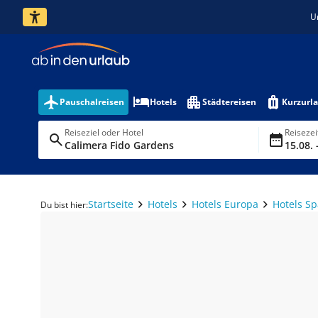
U
Pauschalreisen
Hotels
Städtereisen
Kurzurl
Reiseziel oder Hotel
Reiseze
Calimera Fido Gardens
15.08. 
Startseite
Hotels
Hotels Europa
Hotels S
Du bist hier: