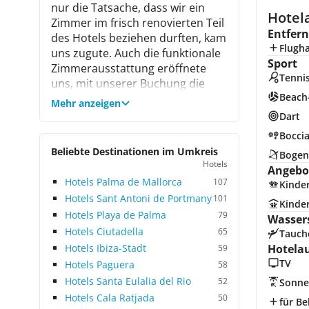
nur die Tatsache, dass wir ein
Hotela
Zimmer im frisch renovierten Teil
Entfer
des Hotels beziehen durften, kam
Flugh
uns zugute. Auch die funktionale
Sport
Zimmerausstattung eröffnete
Tenni
uns, mit unserer Buchung die
Beach-
richtige Wahl getroffen zu haben.
Mehr anzeigen
Die traumhafte Lage des Hotels
Dart
lädt zu vielerlei Ausflügen ein.
Bocci
Das etwa 2 km entfernte Zentrum
Beliebte Destinationen im Umkreis
Bogen
des pittoresken Ortes Cala d‘Or
Hotels
Angebot
und die malerische Bucht Cala
Hotels Palma de Mallorca
107
Kinde
Egos eröffnen viele
Hotels Sant Antoni de Portmany
101
Möglichkeiten, Kultur und
Kinde
Hotels Playa de Palma
79
Wasser
mallorquinisches Flair zu tanken.
Hotels Ciutadella
65
Tauch
Der Strand ist innerhalb weniger
Hotels Ibiza-Stadt
Hotela
59
Minuten problemlos zu Fuß
TV
erreichbar. Wer anschließend die
Hotels Paguera
58
Shoppingangebote des Ortes
Hotels Santa Eulalia del Rio
52
Sonne
nutzen möchte, gelangt mit einer
Hotels Cala Ratjada
50
für Be