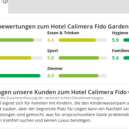
Zur K
bewertungen zum Hotel Calimera Fido Garden
Essen & Trinken
Hygiene
4.6
5.9
Sport
Familien
5.0
5.4
Zimmer
4.9
agen unsere Kunden zum Hotel Calimera Fido
tellte Zusammenfassung der neuesten echten Gästebewertungen.
l eignet sich für Familien mit Kindern, die den Kinderwasserpark 
st sauber, aber der begrenzte Platz für Liegen kann ein Nachteil se
istungen sind gemischt, was für anspruchsvollere Gäste problematis
n Komfort suchen und keinen Luxus benötigen.