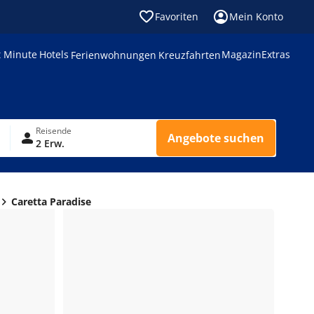
Favoriten
Mein Konto
t Minute
Hotels
Magazin
Extras
Ferienwohnungen
Kreuzfahrten
Reisende
Angebote suchen
2 Erw.
Caretta Paradise