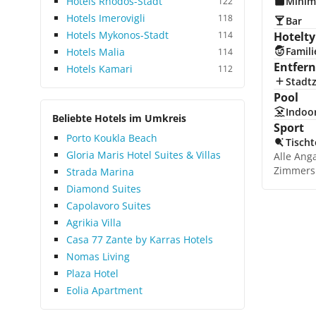
Hotels Rhodos-Stadt
Minim
122
Hotels Imerovigli
118
Bar
Hotels Mykonos-Stadt
114
Hotelty
Famili
Hotels Malia
114
Entfer
Hotels Kamari
112
Stadt
Pool
Indoo
Beliebte Hotels im Umkreis
Sport
Porto Koukla Beach
Tischt
Gloria Maris Hotel Suites & Villas
Alle Ang
Zimmers
Strada Marina
Diamond Suites
Capolavoro Suites
Agrikia Villa
Casa 77 Zante by Karras Hotels
Nomas Living
Plaza Hotel
Eolia Apartment