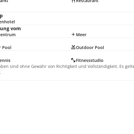
arkt
Restaurant
p
enhotel
nung vom
zentrum
Meer
r Pool
Outdoor Pool
ennis
Fitnessstudio
aben sind ohne Gewähr von Richtigkeit und Vollständigkeit. Es gel
.