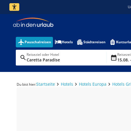
U
Pauschalreisen
Hotels
Städtereisen
Kurzurl
Reiseziel oder Hotel
Reiseze
Caretta Paradise
15.08. 
Startseite
Hotels
Hotels Europa
Hotels G
Du bist hier: