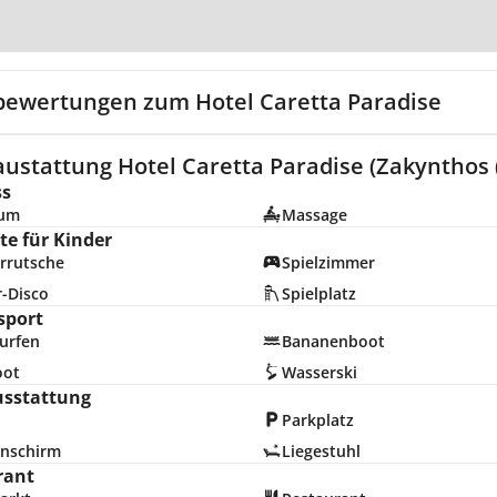
Zur Karte
bewertungen zum Hotel Caretta Paradise
ustattung Hotel Caretta Paradise (Zakynthos (
ss
ium
Massage
e für Kinder
rrutsche
Spielzimmer
r-Disco
Spielplatz
sport
urfen
Bananenboot
oot
Wasserski
usstattung
Parkplatz
nschirm
Liegestuhl
rant