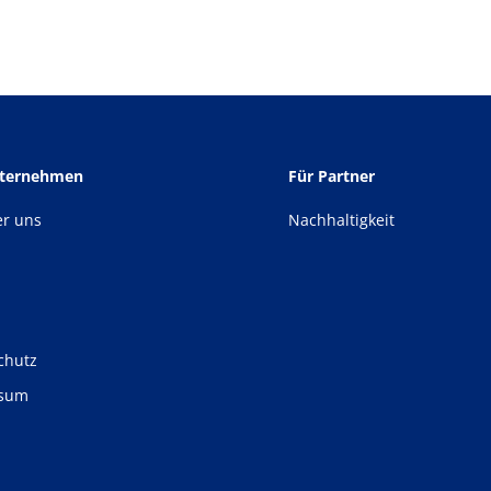
nternehmen
Für Partner
er uns
Nachhaltigkeit
chutz
ssum