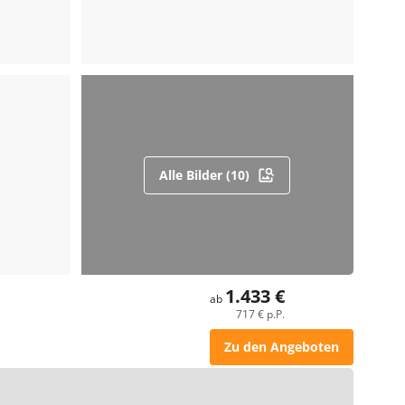
Alle Bilder (10)
1.433 €
ab
717 € p.P.
Zu den Angeboten