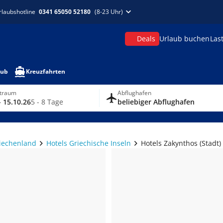
rlaubshotline
0341 65050 52180
(8-23 Uhr)
Deals
Urlaub buchen
Las
aub
Kreuzfahrten
itraum
Abflughafen
- 15.10.26
5 - 8 Tage
beliebiger Abflughafen
riechenland
Hotels Griechische Inseln
Hotels Zakynthos (Stadt)