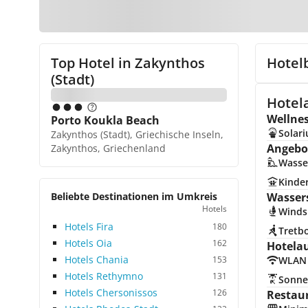
Top Hotel in
Zakynthos
Hotel
(Stadt)
Hotela
Wellne
Porto Koukla Beach
Solar
Zakynthos (Stadt), Griechische Inseln,
Angebot
Zakynthos, Griechenland
Wasse
Kinde
Beliebte Destinationen im Umkreis
Wasser
Hotels
Winds
Hotels Fira
180
Tretb
Hotels Oia
162
Hotela
Hotels Chania
153
WLAN
Hotels Rethymno
131
Sonne
Hotels Chersonissos
126
Restau