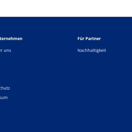
nternehmen
Für Partner
er uns
Nachhaltigkeit
chutz
ssum