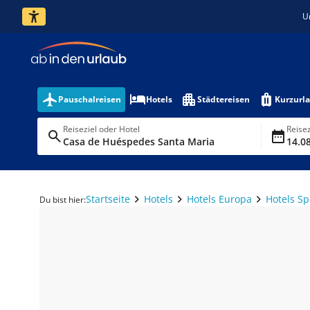
U
Pauschalreisen
Hotels
Städtereisen
Kurzurl
Reiseziel oder Hotel
Reise
Casa de Huéspedes Santa Maria
14.08
Startseite
Hotels
Hotels Europa
Hotels S
Du bist hier: