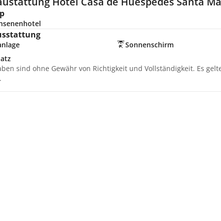
austattung Hotel Casa de Huéspedes Santa Mari
p
hsenenhotel
usstattung
anlage
Sonnenschirm
latz
aben sind ohne Gewähr von Richtigkeit und Vollständigkeit. Es gel
.