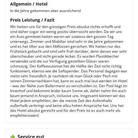
Allgemein / Hotel
In die Jahre gekommen aber ausreichend
Preis Leistung / Fazit
Wir hatten uns für den günstigen Preis absolut nichts erhofft und
sind daher sogar ein wenig positiv überrascht worden. Da wir uns
ein Auto gemietet hatten waren wir sowieso den ganzen Tag
unterwegs. Zimmer und Mobiliar sind sehr in die Jahre gekommen
und es hat öfter aus den Abflüssen gerochen. Wir hatten nur das
Frühstück gebucht und sind sehr froh darüber, denn dieses war sehr
überschaubar und nicht gerade lecker. Es wurden Plastikbecher
verwendet und die zur Verfügung gestellten Gläser waren
schmutzig. Der Kaffeeautomat hat die Hälfte der Zeit nicht richtig
funktioniert, ebenso wie die Saftspender. Das Personal dagegen war
meist sehr freundlich. Je nachdem ob man Glück oder Pech mit
seinen Zimmernachbarn hat, kann es auch mal laut werden im Hotel
- was der Nähe zum Ballermann zu verschulden ist. Der Pool liegt im
Innenhof und bekommt leider kaum Sonne ab, daher nahm ihn auch
kaum jemand in Anspruch, inclusive uns. Insgesamt können wir das
Hotel jedem empfehlen, der die meiste Zeit des Aufenthalts
außerhalb verbringt und keine allzu hohen Ansprüche hat. Uns hat
das Hotel absolut gereicht und für den Preis ist es auch mehr als
empfehlenswert!
Service gut