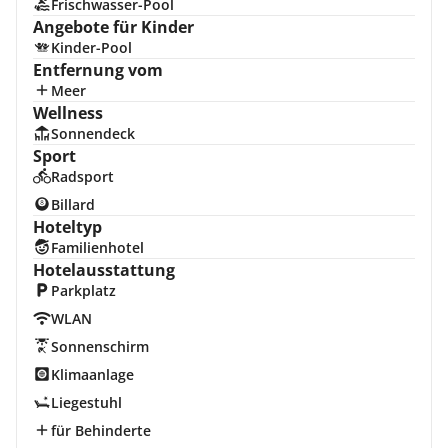
Frischwasser-Pool
Angebote für Kinder
Kinder-Pool
Entfernung vom
Meer
Wellness
Sonnendeck
Sport
Radsport
Billard
Hoteltyp
Familienhotel
Hotelausstattung
Parkplatz
WLAN
Sonnenschirm
Klimaanlage
Liegestuhl
für Behinderte