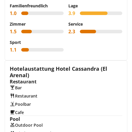
Familienfreundlich
Lage
1.0
3.9
Zimmer
Service
1.5
2.3
Sport
1.1
Hotelaustattung Hotel Cassandra (El
Arenal)
Restaurant
Bar
Restaurant
Poolbar
Cafe
Pool
Outdoor Pool