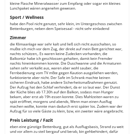
kleine Flasche Mineralwasser zum Empfang oder sogar ein kleines
Lunchpaket wären angenehm gewesen.
Sport / Wellness
habe den Pool nicht genutzt, sehr klein, im Untergeschoss zwischen
Bettenburgen, neben dem Speisesaal - nicht sehr einladend
Zimmer
die Klimaanlage war sehr kalt und ließ sich nicht ausschalten, so
mußte ich mich vor dem Zug, der direkt auf mein Bett gerichtet war,
nachts schützen,. Es waren keine Zudecken vorhanden, die
Balkontür habe ich geschlossen gehalten, damit kein Fremder
nachts hineinkommen konnte. Die Duschwanne und die Armaturen
sahen sehr verkalkt aus, waren aber wohl sauber, die
Fernbedienung vom TV mßte gegen Kaution ausgeliehen werden,
funktionierte aber nicht. Der Safe im Schrank machte keinen
sicheren Eindruck, habe andere Sicherheitsmaßnahmen genutzt.
Der Aufzug hat den Schlaf verhindert, da er so laut war. Der Dunst
der Küche blies ab 17.30h auf den Balkon, sodass man Hunger
bekam, aber erst ab 19h essen konnte. Dies Mahlzeiten waren zu
spät eröffnet, morgens und abends, Wenn man einen Ausflug
machen wollte, konnte man dadurch erst später los. Zudem war der
Aufzug für so viele Gäste zu klein, bzw, ein zweiter wäre angebracht.
Preis Leistung / Fazit
eben eine günstige Bettenburg, gut als Ausflugsbasis, Strand zu weit
und vor allem zu steil bergauf und berab, bin gehbehindert, dafür