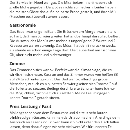
Der Service im Hotel war gut. Die Mitarbeiter(innen) haben sich
große Mühe gegeben. Da gibt es nichts zu meckern. Leider haben
die meisten Gäste das auf eine harte Probe gestellt, und ihren Müll
(Flaschen etc.) überall stehen lassen.
Gastronomie
Das Essen war ungenießbar. Die Brötchen am Morgen waren teils
so hart, daß man Schwierigkeiten hatte, überhaupt darauf zu beißen.
Die Auswahl des Menüs war mehr als ungenügend. 2 Wurst und 2
Käsesorten waren zu wenig. Das Müssli hat den Eindruck erweckt,
als stünde es schon einige Tage dort. Die Sauberkeit am Tisch war
OK, aber nicht mehr und nicht weniger.
Zimmer
Das Zimmer an sich war ok. Perfekt war die Klimaanlage, die es
wirklich in sich hatte. Kurz an und das Zimmer wurde von heißen 38
auf 24 Grad runter gekühlt. Das Bad war ok, allerdings große
Menschen, wie ich es bin, hatten Schwierigkeiten sich "normal" auf
die Toilette zu setzten. Bedingt durch breite Schulter hatte ich nur
die Möglichkeit, mich Seitlich zu setzten. Meine Frau hingegen
konnte "normal" gerade sitzen.
Preis Leistung / Fazit
Mal abgesehen von dem Restaurant und die teils sehr lauten
trinkfreudigen Gästen, kann man da Urlaub machen. Allerdings dem
Anspruch an Essen und Trinken kann ich nicht unter den Tisch fallen
lassen, denn darauf legen wir sehr viel wert. Wir für unseren Teil