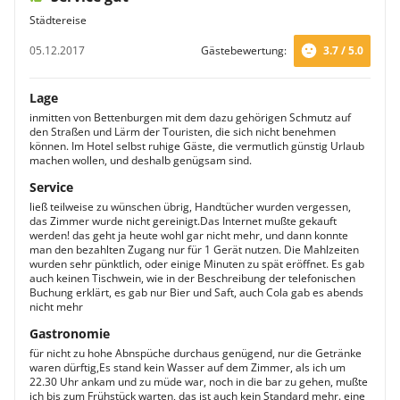
Städtereise
05.12.2017
Gästebewertung:
3.7 / 5.0
Lage
inmitten von Bettenburgen mit dem dazu gehörigen Schmutz auf
den Straßen und Lärm der Touristen, die sich nicht benehmen
können. Im Hotel selbst ruhige Gäste, die vermutlich günstig Urlaub
machen wollen, und deshalb genügsam sind.
Service
ließ teilweise zu wünschen übrig, Handtücher wurden vergessen,
das Zimmer wurde nicht gereinigt.Das Internet mußte gekauft
werden! das geht ja heute wohl gar nicht mehr, und dann konnte
man den bezahlten Zugang nur für 1 Gerät nutzen. Die Mahlzeiten
wurden sehr pünktlich, oder einige Minuten zu spät eröffnet. Es gab
auch keinen Tischwein, wie in der Beschreibung der telefonischen
Buchung erklärt, es gab nur Bier und Saft, auch Cola gab es abends
nicht mehr
Gastronomie
für nicht zu hohe Abnspüche durchaus genügend, nur die Getränke
waren dürftig,Es stand kein Wasser auf dem Zimmer, als ich um
22.30 Uhr ankam und zu müde war, noch in die bar zu gehen, mußte
ich bis zum Frühstück warten, das ist auch kein Standard mehr. eine